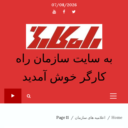
Sk
07/08/2026
توئیتر
فیسبوک
یوتیوب
conte
به سایت سازمان راه
کارگر خوش آمدید
Primary
Menu
Home
اعلامیه های سازمان
Page 11