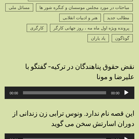
مباحثات در مورد مجلس موسسان و کنگره شور ها
مسائل ملی
مطالب جدید
هنر و ادبیات انقلابی
پرونده ویژه اول ماه مه ، روز جهانی کارگر
کارگری
گوناگون
یاد یاران
نقض حقوق پناهندگان در ترکیه- گفتگو با
علیرضا و مونا
پخش‌کننده
00:00
00:00
صوت
این قصه نام ندارد. ونوس ترابی زن زندانی از
دوران اسارتش سخن می گوید
پخش‌کننده