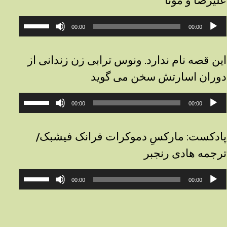
علیرضا و مونا
خش‌کننده
برای
00:00
00:00
وت
افزایش
یا
کاهش
این قصه نام ندارد. ونوس ترابی زن زندانی از
صدا
دوران اسارتش سخن می گوید
از
کلیدهای
خش‌کننده
برای
بالا
00:00
00:00
وت
افزایش
و
یا
پایین
کاهش
استفاده
پادکست: مارکسِ دموکرات فرانک فیشبک/
صدا
کنید.
ترجمه هادی رنجبر
از
کلیدهای
خش‌کننده
برای
بالا
00:00
00:00
وت
افزایش
و
یا
پایین
کاهش
استفاده
صدا
کنید.