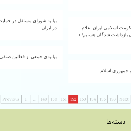
بیانیه شورای مستقل در حمایت
حکومت اسلامی ایران اعلام
در ایران
ی بازداشت شدگان هستیم! +
بیانیه‌ی جمعی از فعالین صنفی
م جمهوری اسلام
راهبری
Previous
1
…
149
150
151
152
153
154
155
156
Next
نوشته‌ها
دسته‌ها