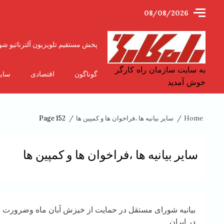
Ski
08/08/2026
t
conten
پخش مستقیم تلویزیون آلترناتیو شو
به سایت سازمان راه کارگر
گوناگون
اقتصادی
سای
خوش آمدید
Home
سایر بیانیه ها ،فراخوان ها و کمپین ها
Page 152
سایر بیانیه ها ،فراخوان ها و کمپین ها
بیانیه شورای مستقل در حمایت از خیزش آبان ماه وضرورت ات
در ایران