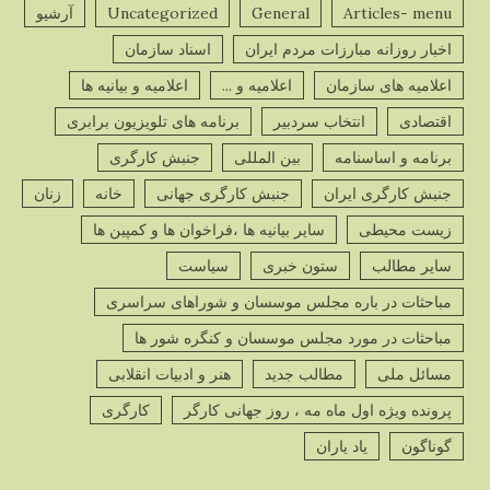
Articles- menu
General
Uncategorized
آرشیو
پ
اخبار روزانه مبارزات مردم ایران
اسناد سازمان
ص
اعلامیه های سازمان
اعلامیه و ...
اعلامیه و بیانیه ها
اقتصادی
انتخاب سردبیر
برنامه های تلویزیون برابری
برنامه و اساسنامه
بین المللی
جنبش کارگری
جنبش کارگری ایران
جنبش کارگری جهانی
خانه
زنان
پ
زیست محیطی
سایر بیانیه ها ،فراخوان ها و کمپین ها
ص
سایر مطالب
ستون خبری
سیاست
مباحثات در باره مجلس موسسان و شوراهای سراسری
مباحثات در مورد مجلس موسسان و کنگره شور ها
مسائل ملی
مطالب جدید
هنر و ادبیات انقلابی
پ
ص
پرونده ویژه اول ماه مه ، روز جهانی کارگر
کارگری
گوناگون
یاد یاران