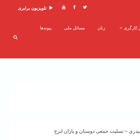
توئیتر
فیسبوک
یوتیوب
تلویزیون برابری
 کارگری
زنان
مسائل ملی
پیوندها
یدری – تسلیت جمعی دوستان و یاران ایرج