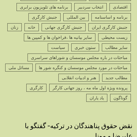
اقتصادی
انتخاب سردبیر
برنامه های تلویزیون برابری
برنامه و اساسنامه
بین المللی
جنبش کارگری
جنبش کارگری ایران
جنبش کارگری جهانی
خانه
زنان
زیست محیطی
سایر بیانیه ها ،فراخوان ها و کمپین ها
سایر مطالب
ستون خبری
سیاست
مباحثات در باره مجلس موسسان و شوراهای سراسری
مباحثات در مورد مجلس موسسان و کنگره شور ها
مسائل ملی
مطالب جدید
هنر و ادبیات انقلابی
پرونده ویژه اول ماه مه ، روز جهانی کارگر
کارگری
گوناگون
یاد یاران
نقض حقوق پناهندگان در ترکیه- گفتگو با
علیرضا و مونا