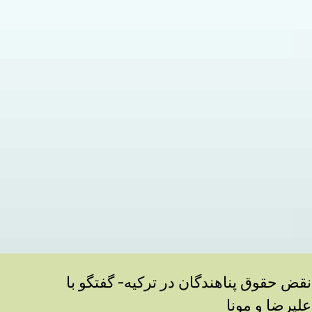
نقض حقوق پناهندگان در ترکیه- گفتگو با
علیرضا و مونا