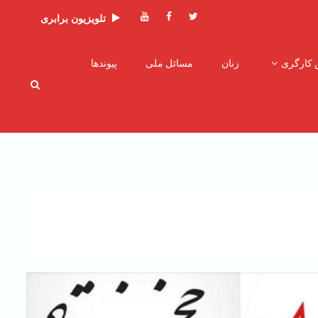
توئیتر
فیسبوک
یوتیوب
تلویزیون برابری
 کارگری
زنان
مسائل ملی
پیوندها