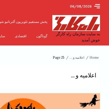
Ski
06/08/2026
t
conten
پخش مستقیم تلویزیون آلترناتیو شو
به سایت سازمان راه کارگر
گوناگون
اقتصادی
سای
خوش آمدید
Home
اعلامیه و …
Page 25
اعلامیه و …