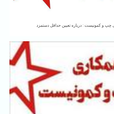
 چپ و کمونیست : درباره تعیین حداقل دستمزد