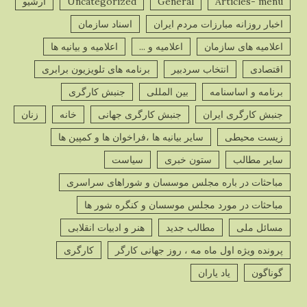
Articles- menu
General
Uncategorized
آرشیو
پ
اخبار روزانه مبارزات مردم ایران
اسناد سازمان
ص
اعلامیه های سازمان
اعلامیه و ...
اعلامیه و بیانیه ها
اقتصادی
انتخاب سردبیر
برنامه های تلویزیون برابری
برنامه و اساسنامه
بین المللی
جنبش کارگری
جنبش کارگری ایران
جنبش کارگری جهانی
خانه
زنان
پ
زیست محیطی
سایر بیانیه ها ،فراخوان ها و کمپین ها
ص
سایر مطالب
ستون خبری
سیاست
مباحثات در باره مجلس موسسان و شوراهای سراسری
مباحثات در مورد مجلس موسسان و کنگره شور ها
مسائل ملی
مطالب جدید
هنر و ادبیات انقلابی
پ
ص
پرونده ویژه اول ماه مه ، روز جهانی کارگر
کارگری
گوناگون
یاد یاران