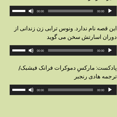
خش‌کننده
برای
00:00
00:00
وت
افزایش
یا
کاهش
این قصه نام ندارد. ونوس ترابی زن زندانی از
صدا
دوران اسارتش سخن می گوید
از
کلیدهای
خش‌کننده
برای
بالا
00:00
00:00
وت
افزایش
و
یا
پایین
کاهش
استفاده
پادکست: مارکسِ دموکرات فرانک فیشبک/
صدا
کنید.
ترجمه هادی رنجبر
از
کلیدهای
خش‌کننده
برای
بالا
00:00
00:00
وت
افزایش
و
یا
پایین
کاهش
استفاده
صدا
کنید.
از