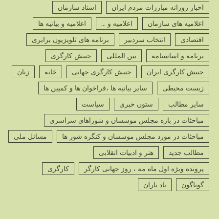
اخبار روزانه مبارزات مردم ایران
اسناد سازمان
اعلامیه های سازمان
اعلامیه و ...
اعلامیه و بیانیه ها
اقتصادی
انتخاب سردبیر
برنامه های تلویزیون برابری
برنامه و اساسنامه
بین المللی
جنبش کارگری
جنبش کارگری ایران
جنبش کارگری جهانی
خانه
زنان
زیست محیطی
سایر بیانیه ها ،فراخوان ها و کمپین ها
سایر مطالب
ستون خبری
سیاست
مباحثات در باره مجلس موسسان و شوراهای سراسری
مباحثات در مورد مجلس موسسان و کنگره شور ها
مسائل ملی
مطالب جدید
هنر و ادبیات انقلابی
پرونده ویژه اول ماه مه ، روز جهانی کارگر
کارگری
گوناگون
یاد یاران