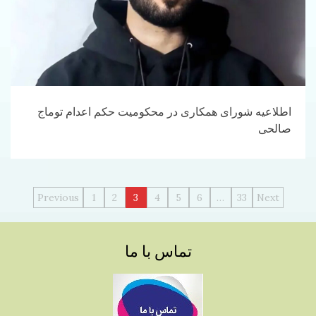
اطلاعیه شورای همکاری در محکومیت حکم اعدام توماج
صالحی‎
راهبری
Previous
1
2
3
4
5
6
…
33
Next
نوشته‌ها
تماس با ما