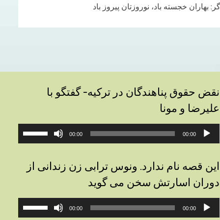
 بهاران خجسته باد، نوروزتان پیروز باد
نقض حقوق پناهندگان در ترکیه- گفتگو با
علیرضا و مونا
خش‌کننده
برای
00:00
00:00
وت
افزایش
یا
کاهش
این قصه نام ندارد. ونوس ترابی زن زندانی از
صدا
دوران اسارتش سخن می گوید
از
کلیدهای
خش‌کننده
برای
بالا
00:00
00:00
وت
افزایش
و