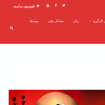
توئیتر
فیسبوک
یوتیوب
تلویزیون برابری
 کارگری
زنان
مسائل ملی
پیوندها