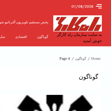
Ski
07/08/2026
t
conten
پخش مستقیم تلویزیون آلترناتیو شو
به سایت سازمان راه کارگر
گوناگون
اقتصادی
سای
خوش آمدید
Home
گوناگون
Page 4
گوناگون