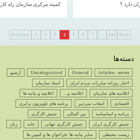
ان دارد ؟
کمیته مرکزی سازمان راه کارگر:
راهبری
Previous
1
2
3
4
5
6
7
…
242
Next
نوشته‌ها
دسته‌ها
Articles- menu
General
Uncategorized
آرشیو
پ
اخبار روزانه مبارزات مردم ایران
اسناد سازمان
ص
اعلامیه های سازمان
اعلامیه و ...
اعلامیه و بیانیه ها
اقتصادی
انتخاب سردبیر
برنامه های تلویزیون برابری
برنامه و اساسنامه
بین المللی
جنبش کارگری
جنبش کارگری ایران
جنبش کارگری جهانی
خانه
زنان
پ
زیست محیطی
سایر بیانیه ها ،فراخوان ها و کمپین ها
ص