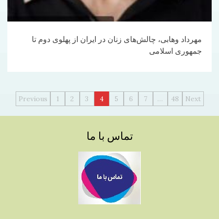
مهرداد وهابی، چالش‌های زنان در ایران از پهلوی دوم تا
جمهوری اسلامی
راهبری
Previous
1
2
3
4
5
6
7
…
48
Next
نوشته‌ها
تماس با ما