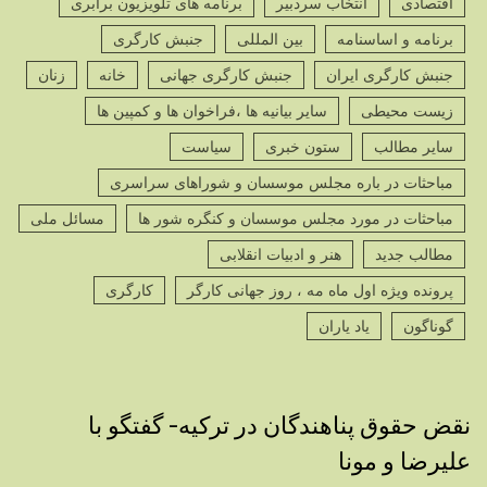
اقتصادی
انتخاب سردبیر
برنامه های تلویزیون برابری
برنامه و اساسنامه
بین المللی
جنبش کارگری
جنبش کارگری ایران
جنبش کارگری جهانی
خانه
زنان
زیست محیطی
سایر بیانیه ها ،فراخوان ها و کمپین ها
سایر مطالب
ستون خبری
سیاست
مباحثات در باره مجلس موسسان و شوراهای سراسری
مباحثات در مورد مجلس موسسان و کنگره شور ها
مسائل ملی
مطالب جدید
هنر و ادبیات انقلابی
پرونده ویژه اول ماه مه ، روز جهانی کارگر
کارگری
گوناگون
یاد یاران
نقض حقوق پناهندگان در ترکیه- گفتگو با
علیرضا و مونا