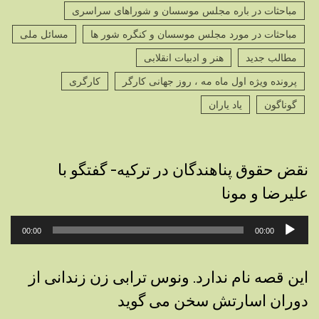
مباحثات در باره مجلس موسسان و شوراهای سراسری
مباحثات در مورد مجلس موسسان و کنگره شور ها
مسائل ملی
مطالب جدید
هنر و ادبیات انقلابی
پرونده ویژه اول ماه مه ، روز جهانی کارگر
کارگری
گوناگون
یاد یاران
نقض حقوق پناهندگان در ترکیه- گفتگو با
علیرضا و مونا
پخش‌کننده
00:00
00:00
صوت
این قصه نام ندارد. ونوس ترابی زن زندانی از
دوران اسارتش سخن می گوید