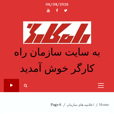
Sk
06/08/2026
توئیتر
فیسبوک
یوتیوب
conte
به سایت سازمان راه
کارگر خوش آمدید
Primary
Menu
Home
اعلامیه های سازمان
Page 6