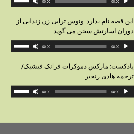
00:00
00:00
وت
افزایش
یا
کاهش
این قصه نام ندارد. ونوس ترابی زن زندانی از
صدا
دوران اسارتش سخن می گوید
از
کلیدهای
خش‌کننده
برای
بالا
00:00
00:00
وت
افزایش
و
یا
پایین
کاهش
استفاده
پادکست: مارکسِ دموکرات فرانک فیشبک/
صدا
کنید.
ترجمه هادی رنجبر
از
کلیدهای
خش‌کننده
برای
بالا
00:00
00:00
وت
افزایش
و
یا
پایین
کاهش
استفاده
صدا
کنید.
از
کلیدهای