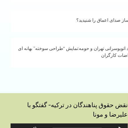
ساز صدای اعماق را شنیدید؟
توبوسرانی تهران و حومه:نمایش “طراحی سوخته” بهانه ای
اضات کارگران
نقض حقوق پناهندگان در ترکیه- گفتگو با
علیرضا و مونا
خش‌کننده
برای