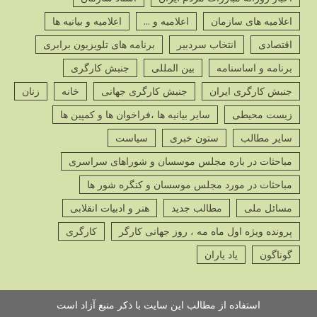
ص
اعلامیه های سازمان
اعلامیه و ...
اعلامیه و بیانیه ها
اقتصادی
انتخاب سردبیر
برنامه های تلویزیون برابری
برنامه و اساسنامه
بین المللی
جنبش کارگری
جنبش کارگری ایران
جنبش کارگری جهانی
خانه
زنان
پ
زیست محیطی
سایر بیانیه ها ،فراخوان ها و کمپین ها
ص
سایر مطالب
ستون خبری
سیاست
مباحثات در باره مجلس موسسان و شوراهای سراسری
مباحثات در مورد مجلس موسسان و کنگره شور ها
مسائل ملی
مطالب جدید
هنر و ادبیات انقلابی
پ
ص
پرونده ویژه اول ماه مه ، روز جهانی کارگر
کارگری
گوناگون
یاد یاران
استفاده از مطالب این سایت با ذکر منبع آزاد است