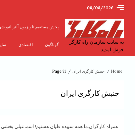
Ski
08/08/2026
t
conten
پخش مستقیم تلویزیون آلترناتیو شو
به سایت سازمان راه کارگر
گوناگون
اقتصادی
سای
خوش آمدید
Home
جنبش کارگری ایران
Page 81
جنبش کارگری ایران
همراه کارگران:ما همه سیپده قلیان هستیم! اسماعیلی بخشی 