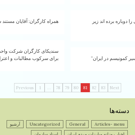
 دوباره برده اند زیر
همراه کارگران: آقایان مستند 
سندیکای کارگران شرکت واحد ا
یر کمونیسم در ایران”
برای سرکوب مطالبات و اعتر
راهبری
Previous
1
…
78
79
80
81
82
83
Next
نوشته‌ها
دسته‌ها
Articles- menu
General
Uncategorized
آرشیو
پ
اخبار روزانه مبارزات مردم ایران
اسناد سازمان