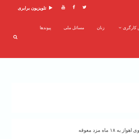
توئیتر
فیسبوک
یوتیوب
تلویزیون برابری
 کارگری
زنان
مسائل ملی
پیوندها
۱ ماه مزد معوقه