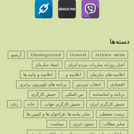
دسته‌ها
Articles- menu
General
Uncategorized
آرشیو
اخبار روزانه مبارزات مردم ایران
اسناد سازمان
اعلامیه های سازمان
اعلامیه و ...
اعلامیه و بیانیه ها
اقتصادی
انتخاب سردبیر
برنامه های تلویزیون برابری
برنامه و اساسنامه
بین المللی
جنبش کارگری
جنبش کارگری ایران
جنبش کارگری جهانی
خانه
زنان
زیست محیطی
سایر بیانیه ها ،فراخوان ها و کمپین ها
سایر مطالب
ستون خبری
سیاست
مباحثات در باره مجلس موسسان و شوراهای سراسری