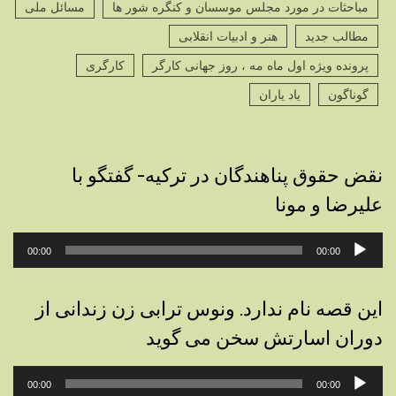
مباحثات در مورد مجلس موسسان و کنگره شور ها
مسائل ملی
مطالب جدید
هنر و ادبیات انقلابی
پرونده ویژه اول ماه مه ، روز جهانی کارگر
کارگری
گوناگون
یاد یاران
نقض حقوق پناهندگان در ترکیه- گفتگو با
علیرضا و مونا
پخش‌کننده
00:00
00:00
صوت
این قصه نام ندارد. ونوس ترابی زن زندانی از
دوران اسارتش سخن می گوید
پخش‌کننده
00:00
00:00
صوت