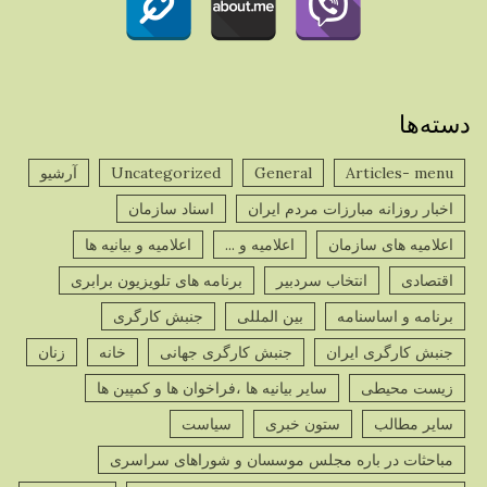
دسته‌ها
Articles- menu
General
Uncategorized
آرشیو
اخبار روزانه مبارزات مردم ایران
اسناد سازمان
اعلامیه های سازمان
اعلامیه و ...
اعلامیه و بیانیه ها
اقتصادی
انتخاب سردبیر
برنامه های تلویزیون برابری
برنامه و اساسنامه
بین المللی
جنبش کارگری
جنبش کارگری ایران
جنبش کارگری جهانی
خانه
زنان
زیست محیطی
سایر بیانیه ها ،فراخوان ها و کمپین ها
سایر مطالب
ستون خبری
سیاست
مباحثات در باره مجلس موسسان و شوراهای سراسری