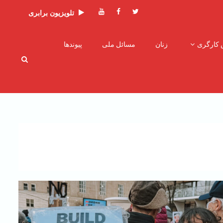
توئیتر
فیسبوک
یوتیوب
تلویزیون برابری
 کارگری
زنان
مسائل ملی
پیوندها