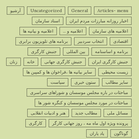
Articles- menu
General
Uncategorized
آرشیو
پ
اخبار روزانه مبارزات مردم ایران
اسناد سازمان
ص
اعلامیه های سازمان
اعلامیه و ...
اعلامیه و بیانیه ها
اقتصادی
انتخاب سردبیر
برنامه های تلویزیون برابری
برنامه و اساسنامه
بین المللی
جنبش کارگری
جنبش کارگری ایران
جنبش کارگری جهانی
خانه
زنان
پ
زیست محیطی
سایر بیانیه ها ،فراخوان ها و کمپین ها
ص
سایر مطالب
ستون خبری
سیاست
مباحثات در باره مجلس موسسان و شوراهای سراسری
مباحثات در مورد مجلس موسسان و کنگره شور ها
مسائل ملی
مطالب جدید
هنر و ادبیات انقلابی
پ
ص
پرونده ویژه اول ماه مه ، روز جهانی کارگر
کارگری
گوناگون
یاد یاران