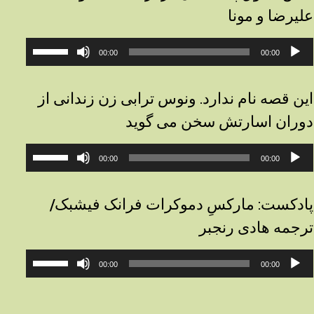
علیرضا و مونا
خش‌کننده
برای
00:00
00:00
وت
افزایش
یا
کاهش
این قصه نام ندارد. ونوس ترابی زن زندانی از
صدا
دوران اسارتش سخن می گوید
از
کلیدهای
خش‌کننده
برای
بالا
00:00
00:00
وت
افزایش
و
یا
پایین
کاهش
استفاده
پادکست: مارکسِ دموکرات فرانک فیشبک/
صدا
کنید.
ترجمه هادی رنجبر
از
کلیدهای
خش‌کننده
برای
بالا
00:00
00:00
وت
افزایش
و
یا
پایین
کاهش
استفاده