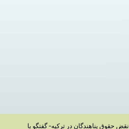
نقض حقوق پناهندگان در ترکیه- گفتگو با