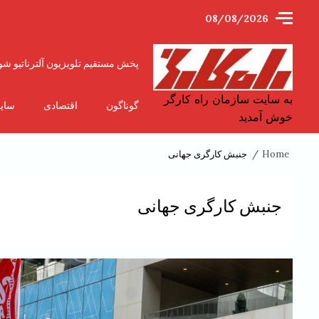
Ski
08/08/2026
t
conten
پخش مستقیم تلویزیون آلترناتیو شو
به سایت سازمان راه کارگر
گوناگون
اقتصادی
سای
خوش آمدید
Home
جنبش کارگری جهانی
جنبش کارگری جهانی