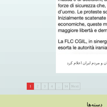
راهبری
1
2
3
4
…
14
Next
نوشته‌ها
دسته‌ها