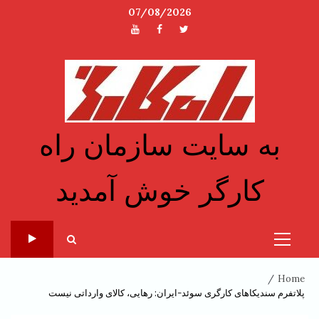
Ski
07/08/2026
t
توئیتر
فیسبوک
یوتیوب
conten
به سایت سازمان راه
کارگر خوش آمدید
Primary
Menu
Home
پلاتفرم سندیکاهای کارگری سوئد-ایران: رهایی، کالای وارداتی نیست