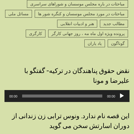
مباحثات در باره مجلس موسسان و شوراهای سراسری
مباحثات در مورد مجلس موسسان و کنگره شور ها
مسائل ملی
مطالب جدید
هنر و ادبیات انقلابی
پرونده ویژه اول ماه مه ، روز جهانی کارگر
کارگری
گوناگون
یاد یاران
نقض حقوق پناهندگان در ترکیه- گفتگو با
علیرضا و مونا
پخش‌کننده
00:00
00:00
صوت
این قصه نام ندارد. ونوس ترابی زن زندانی از
دوران اسارتش سخن می گوید