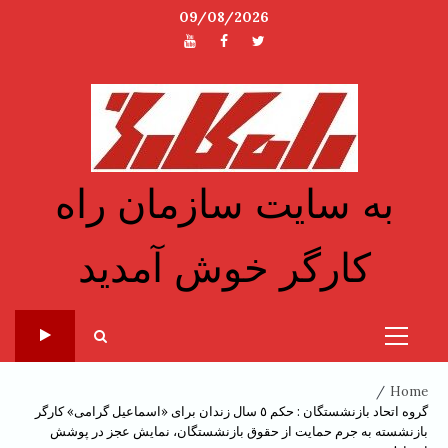
Ski
09/08/2026
t
توئیتر
فیسبوک
یوتیوب
conten
به سایت سازمان راه
کارگر خوش آمدید
Primary
Menu
Home
گروه اتحاد بازنشستگان : حکم ٥ سال زندان برای «اسماعیل گرامی» کارگر
بازنشسته به جرم حمایت از حقوق بازنشستگان، نمایش عجز در پوشش