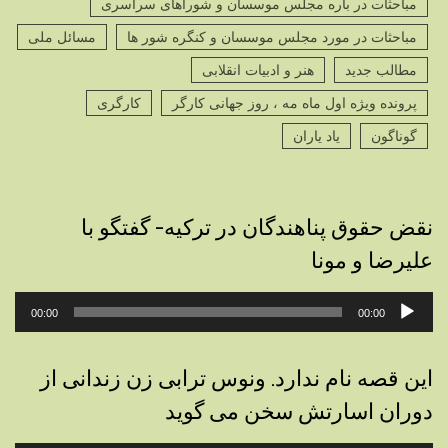
مباحثات در باره مجلس موسسان و شوراهای سراسری
مباحثات در مورد مجلس موسسان و کنگره شور ها
مسائل ملی
مطالب جدید
هنر و ادبیات انقلابی
پرونده ویژه اول ماه مه ، روز جهانی کارگر
کارگری
گوناگون
یاد یاران
نقض حقوق پناهندگان در ترکیه- گفتگو با
علیرضا و مونا
پخش‌کننده
00:00
00:00
صوت
این قصه نام ندارد. ونوس ترابی زن زندانی از
دوران اسارتش سخن می گوید