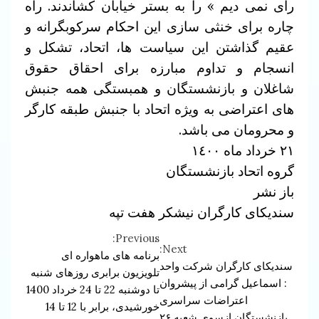
رأی نمی دیم » را به بستر خیابان کشاندند. راه
چاره برای خنثی سازی این احکام سرکوبگرانه و
عقیم گذاشتن این سیاست ها، اتحاد، تشکل و
انسجام و تداوم مبارزه برای احقاق حقوق
شاغلان و بازنشستگان و همبستگی همه جنبش
های اعتراضی به ویژه اتحاد با جنبش طبقه کارگر
و محرومان می باشد.
۲۱ خرداد ماه ۱٤٠٠
گروه اتحاد بازنشستگان
باز نشر
سندیکای کارگران نیشکر هفت تپه
Previous:
Continue
Next:
برنامه های ماهواره ای
سندیکای کارگران شرکت واحد
Reading
تلویزیون برابری روزهای شنبه
: اسماعیل گرامی از پیشروان
تا دوشنبه 22 تا 24 خرداد 1400
اعتراضات سراسری
خورشیدی، برابر با 12 تا 14
بازنشستگان ازسوی شعبه ۲۶