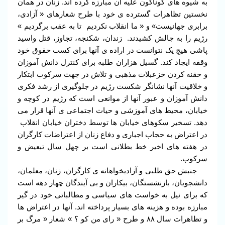
به شیوه های گوناگون علیه آن مبارزه کرده اند. زنان در همان
نخستین تظاهرات گسترده ی خود با طرح شعارهای « آزادی،
برابری جهانیست» و « ما انقلاب نکردیم تا به عقب برگردیم »
رژیم را به چالش کشیدند. زندان، شکنجه، تجاوز، قتل واسید
پاشی هیچ یک نتوانست در اراده ی آنها برای کسب حقوق خود
وقفه ایجاد کند. گسیل هزاران طلبه برای کنترل دانش آموزان
و حقنه کردن خزعبلات مذهبی و تلاش در جهت سرکوب ابتکار
و خلاقیت آنها نشانگر شکست رژیم در جلوگیری از رشد فکری
دانش آموزان و عبور آنها از موانعی است که رژیم در کوچه و
خیابان، محیط های آموزشی و حیات اجتماعی ی آنها قرار می
دهد. تسخیر سکوهای خیابان ها توسط دختران خیابان انقلاب
در اعتراض به حجاب اجباری و دفاع زنان از اعتراضات کارگران
در هفته های اخیر خط بطلانی است بر چهل سال تبعیض و
سرکوب.
جنبش حق طلبی و آزادیخواهانه ی کارگران، زنان، معلمان،
دانشجویان، بازنشستگان، بیکاران و بی آیندگان چهار دهه است
که برای نیل به خواست های سیاسی و مطالباتی خود در گیر
مبارزه بوده و هزینه های بسیار پرداخته اند. آنها در اعتراض ها
و تظاهرات سال ۸۸ و طرح « رای من کو ؟ » شعار « مرگ بر