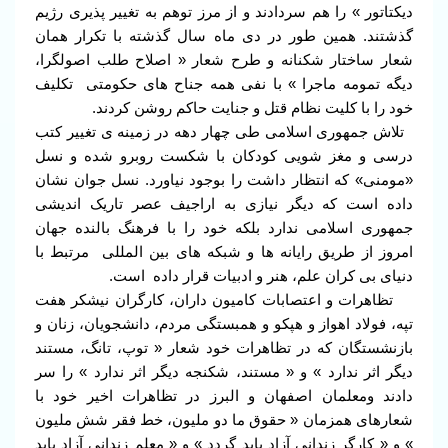
دیکتاتور » را هم سردادند و از مرز توهم به تغییر پذیری رژیم
گذشتند. همین طور در دی ماه سال گذشته با تکرار همان
شعار ساختار شکنانه و طرح شعار « اصلاح طلب اصولگرا،
دیگه تمومه ماجرا » با نفی همه جناح های حکومتی تکلیف
خود را با کلیت نظام قتل و جنایت حاکم روشن کردند.
تلاش جمهوری اسلامی طی چهار دهه در زمینه ی تغییر کتب
درسی و مغز شویی کودکان با شکست روبرو شده و نسل
«مومنی» که انتظار داشت را بوجود نیاورد. نسل جوان نشان
داده است که دیگر نیازی به اراجیف عصر تاریک اندیشی
جمهوری اسلامی ندارد بلکه خود را با فرهنگ بالنده جهان
امروز از طریق رایانه ها و شبکه های بین المللی مرتبط با
دنیای بی کران علم، هنر و ادبیات قرار داده است.
تظاهرات و اعتصابات کامیون داران، کارگران نیشکر هفت
تپه، فولاد اهواز و هپکو و همبستگی مردم، دانشجویان، زنان و
بازنشستگان که در تظاهرات خود شعار « توپ، تانگ، مستند
دیگر اثر ندارد » و « مستند، شکنجه دیگر اثر ندارد » را سر
دادند ومعلمان اصفهان و البرز در تظاهرات اخیر خود با
شعارهای همزمان « حقوق ما دو ملیون، خط فقر شش ملیون
» و « کارگر زندانی آزاد باید گردد » و « معلم زندانی آزاد باید