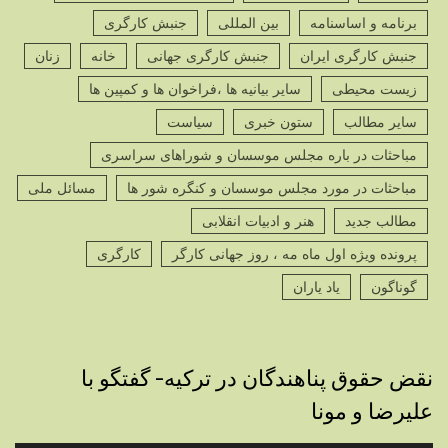
برنامه و اساسنامه
بین المللی
جنبش کارگری
جنبش کارگری ایران
جنبش کارگری جهانی
خانه
زنان
زیست محیطی
سایر بیانیه ها ،فراخوان ها و کمپین ها
سایر مطالب
ستون خبری
سیاست
مباحثات در باره مجلس موسسان و شوراهای سراسری
مباحثات در مورد مجلس موسسان و کنگره شور ها
مسائل ملی
مطالب جدید
هنر و ادبیات انقلابی
پرونده ویژه اول ماه مه ، روز جهانی کارگر
کارگری
گوناگون
یاد یاران
نقض حقوق پناهندگان در ترکیه- گفتگو با
علیرضا و مونا