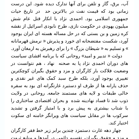
آب، برق، گاز و تلفن برای آنها تدارک دیده شود. این درست
زمانی بود که قیمت نفت در بالاترین حد در تاریخ حیات
جمهوری اسلامی بود. احمدی نژاد با انکار قتل عام شش
میلیون یهودی در حکومت نازی، طرح نابودی اسرائیل از نقشه
کره زمین و بن بستی که در حل مساله هسته ای ایران بوجود
آورد، شکست مفتضحانه ای خورد و پذیرش « نرمش قهرمانانه
» و تسلیم به « شیطان بزرگ » را برای رهبرش به ارمغان آورد.
دولت « تدبیر و امید» روحانی که با برنامه افشای سیاست
های دوران احمدی نژاد پا به صحنه نهاد ، هم نتوانست در
وضعیت فلاکت بار کارگران و مزد و حقوق بگیران کوچکترین
تغییری بوجود آورد، بلکه طرح سبد کمک های غیر نقدی و
حذف یارانه ها از طرف او دستبرد غارتگرانه ای بود به سفره
خالی طبقات و لایه های مستمند جامعه. روحانی در ولایت
ذوب شد تا فساد نهادینه شده و بحران اقتصادی ساختاری را
با شتاب بیشتری به پیش برد و با امتیاز گرفتن و تشدید
سرکوب ها در مقابل سیاست های ویرانگر خامنه ای سکوت
اختیار کند.
چهار دهه غارت دستمزد چندین برابر زیر خط فقر کارگران
و مزد و حقوق بگیران، تقسیم دائمی در آمدها و منابع ثروت