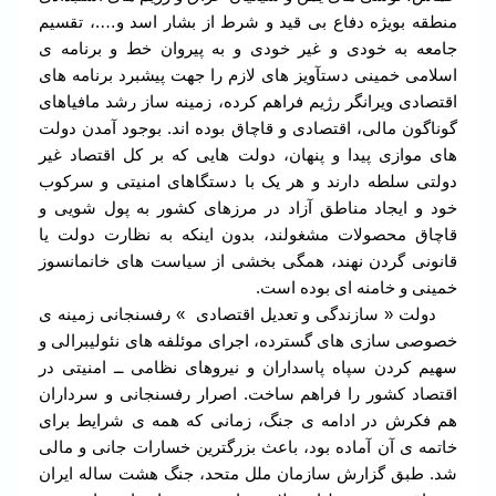
منطقه بویژه دفاع بی قید و شرط از بشار اسد و….، تقسیم
جامعه به خودی و غیر خودی و به پیروان خط و برنامه ی
اسلامی خمینی دستآویز های لازم را جهت پیشبرد برنامه های
اقتصادی ویرانگر رژیم فراهم کرده، زمینه ساز رشد مافیاهای
گوناگون مالی، اقتصادی و قاچاق بوده اند. بوجود آمدن دولت
های موازی پیدا و پنهان، دولت هایی که بر کل اقتصاد غیر
دولتی سلطه دارند و هر یک با دستگاهای امنیتی و سرکوب
خود و ایجاد مناطق آزاد در مرزهای کشور به پول شویی و
قاچاق محصولات مشغولند، بدون اینکه به نظارت دولت یا
قانونی گردن نهند، همگی بخشی از سیاست های خانمانسوز
خمینی و خامنه ای بوده است.
دولت « سازندگی و تعدیل اقتصادی » رفسنجانی زمینه ی
خصوصی سازی های گسترده، اجرای موئلفه های نئولیبرالی و
سهیم کردن سپاه پاسداران و نیروهای نظامی ــ امنیتی در
اقتصاد کشور را فراهم ساخت. اصرار رفسنجانی و سرداران
هم فکرش در ادامه ی جنگ، زمانی که همه ی شرایط برای
خاتمه ی آن آماده بود، باعث بزرگترین خسارات جانی و مالی
شد. طبق گزارش سازمان ملل متحد، جنگ هشت ساله ایران