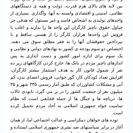
بین لایه های بالای هرم قدرت، دولت و همه ی دستگاههای
نظامی، امنیتی و اقتصادی وابسته به آنها، واگذاری بسیاری از
واحدهای تولیدی به اشخاص فاسد و غیر مسئول که هدفی جز
چپاول حقوق ناچیز کارگران این واحد ها را ندارند و اغلب با
فروش این واحدها هزاران کارگر را از هستی ساقط و با
نپرداختن حقوقشان آنها را به فقر مطلق سوق می دهند،
اختصاص دو سوم بودجه ی کشور به نهادهای دولتی و نظامی و
یک سوم برای اداره امور کشور و دست اندازی به پس
اندازهای ناچیز مردم در بانک ها، خارج کردن کارگاههای زیر ده
نفر از شمول قانون کار به هدف استثمار بیشتر کارگران،
افزایش تعداد کودکان کار، گور خوابی، فروش اعضای بدن، کم
آبی و مشکلات کشاورزان که طبق آمار رسمی ۳۳۵ شهر و ۳۵
میلیون نفر از جمعیت کشور را در بر می گیرد، نابودی تالاب
ها، دریاچه ها و جنگل ها از جمله فجایعی است که نظام
تمامیت خواه جمهوری اسلامی به آحاد مردم تحمیل کرده
است.
توده های خواهان دمکراسی و عدالت اجتماعی اما، از همان
آغاز در برابر سیاستهای ضد بشری جمهوری اسلامی ایستاده و