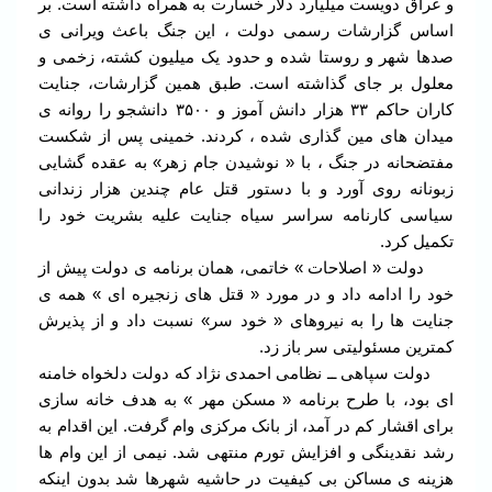
و عراق دویست میلیارد دلار خسارت به همراه داشته است. بر
اساس گزارشات رسمی دولت ، این جنگ باعث ویرانی ی
صدها شهر و روستا شده و حدود یک میلیون کشته، زخمی و
معلول بر جای گذاشته است. طبق همین گزارشات، جنایت
کاران حاکم ۳۳ هزار دانش آموز و ۳۵۰۰ دانشجو را روانه ی
میدان های مین گذاری شده ، کردند. خمینی پس از شکست
مفتضحانه در جنگ ، با « نوشیدن جام زهر» به عقده گشایی
زبونانه روی آورد و با دستور قتل عام چندین هزار زندانی
سیاسی کارنامه سراسر سیاه جنایت علیه بشریت خود را
تکمیل کرد.
دولت « اصلاحات » خاتمی، همان برنامه ی دولت پیش از
خود را ادامه داد و در مورد « قتل های زنجیره ای » همه ی
جنایت ها را به نیروهای « خود سر» نسبت داد و از پذیرش
کمترین مسئولیتی سر باز زد.
دولت سپاهی ــ نظامی احمدی نژاد که دولت دلخواه خامنه
ای بود، با طرح برنامه « مسکن مهر » به هدف خانه سازی
برای اقشار کم در آمد، از بانک مرکزی وام گرفت. این اقدام به
رشد نقدینگی و افزایش تورم منتهی شد. نیمی از این وام ها
هزینه ی مساکن بی کیفیت در حاشیه شهرها شد بدون اینکه