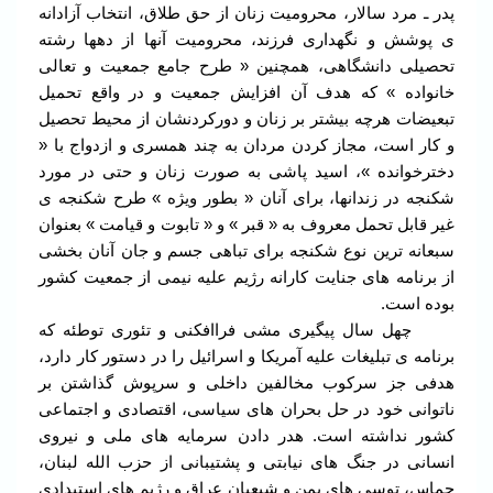
پدر ـ مرد سالار، محرومیت زنان از حق طلاق، انتخاب آزادانه
ی پوشش و نگهداری فرزند، محرومیت آنها از دهها رشته
تحصیلی دانشگاهی، همچنین « طرح جامع جمعیت و تعالی
خانواده » که هدف آن افزایش جمعیت و در واقع تحمیل
تبعیضات هرچه بیشتر بر زنان و دورکردنشان از محیط تحصیل
و کار است، مجاز کردن مردان به چند همسری و ازدواج با «
دخترخوانده »، اسید پاشی به صورت زنان و حتی در مورد
شکنجه در زندانها، برای آنان « بطور ویژه » طرح شکنجه ی
غیر قابل تحمل معروف به « قبر » و « تابوت و قیامت » بعنوان
سبعانه ترین نوع شکنجه برای تباهی جسم و جان آنان بخشی
از برنامه های جنایت کارانه رژیم علیه نیمی از جمعیت کشور
بوده است.
چهل سال پیگیری مشی فراافکنی و تئوری توطئه که
برنامه ی تبلیغات علیه آمریکا و اسرائیل را در دستور کار دارد،
هدفی جز سرکوب مخالفین داخلی و سرپوش گذاشتن بر
ناتوانی خود در حل بحران های سیاسی، اقتصادی و اجتماعی
کشور نداشته است. هدر دادن سرمایه های ملی و نیروی
انسانی در جنگ های نیابتی و پشتیبانی از حزب الله لبنان،
حماس، توسی های یمن و شیعیان عراق و رژیم های استبدادی