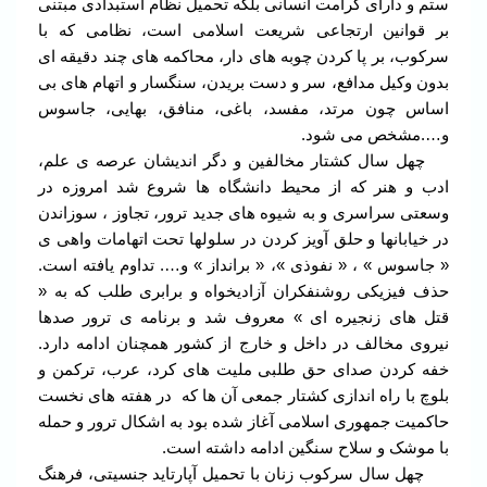
ستم و دارای کرامت انسانی بلکه تحمیل نظام استبدادی مبتنی
بر قوانین ارتجاعی شریعت اسلامی است، نظامی که با
سرکوب، بر پا کردن چوبه های دار، محاکمه های چند دقیقه ای
بدون وکیل مدافع، سر و دست بریدن، سنگسار و اتهام های بی
اساس چون مرتد، مفسد، باغی، منافق، بهایی، جاسوس
و….مشخص می شود.
چهل سال کشتار مخالفین و دگر اندیشان عرصه ی علم،
ادب و هنر که از محیط دانشگاه ها شروع شد امروزه در
وسعتی سراسری و به شیوه های جدید ترور، تجاوز ، سوزاندن
در خیابانها و حلق آویز کردن در سلولها تحت اتهامات واهی ی
« جاسوس » ، « نفوذی »، « برانداز » و…. تداوم یافته است.
حذف فیزیکی روشنفکران آزادیخواه و برابری طلب که به «
قتل های زنجیره ای » معروف شد و برنامه ی ترور صدها
نیروی مخالف در داخل و خارج از کشور همچنان ادامه دارد.
خفه کردن صدای حق طلبی ملیت های کرد، عرب، ترکمن و
بلوچ با راه اندازی کشتار جمعی آن ها که در هفته های نخست
حاکمیت جمهوری اسلامی آغاز شده بود به اشکال ترور و حمله
با موشک و سلاح سنگین ادامه داشته است.
چهل سال سرکوب زنان با تحمیل آپارتاید جنسیتی، فرهنگ