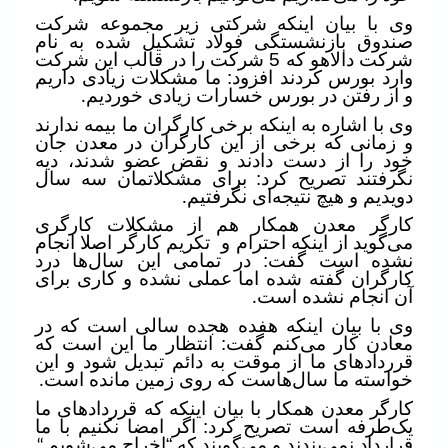
وی با بیان اینکه شرکتی زیر مجموعه شرکت
صندوق بازنشستگی فولاد تشکیل شده به نام
شرکت دالاهو که 5 شرکت را در قالب این شرکت
وارد بورس کردند افزود: ما مشکلات زیادی داریم
و از رفتن در بورس خسارات زیادی خوردیم
.
وی با اشاره به اینکه برخی کارگران ما بیمه ندارند
و زمانی که برخی از این کارگران در معدن جان
خود را از دست دادند و نقض عضو شدند، دیه
نگرفتند تصریح کرد: برای مشکلاتمان سه سال
دویدیم و هیچ نتیجه‌ای نگرفتیم
.
کارگر معدن همکار هم از مشکلات کارگری
می‌گوید از اینکه احترام و
تکریم کارگر اصلا انجام
نشده است گفت: در تمامی این سال‌ها درد
کارگران گفته شده اما عملی نشده و کاری برای
آن انجام نشده است
.
وی با بیان اینکه هفده هجده سالی است که در
معادن کار می‌کنم گفت: انتظار ما این است که
قرردادهای ما از موقت به دائم تبدیل شود و این
خواسته ما سال‌هاست که روی زمین مانده است
.
کارگر معدن همکار با بیان اینکه که قرردادهای ما
یک‌طرفه است تصریح کرد: اگر امضا نکنیم با ما
قرارداد نمی‌بندند و می‌گویند که “اخراج می‌شویم
“.