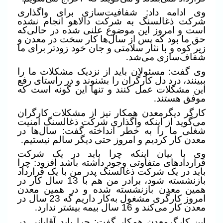
وی ادامه داد: شفافیت‌سازی برای واگذاری
شرکت ذغالسنگ به شرکت دالاهو انجام نشده
است و امروز این موضوع علنی شده در حالی‌که
حق ما بود که پس از سال‌ها کار سخت در معدن و
زیر کوه و با نثار سلامتی و جان خود زودتر برای ما
شفاف‌سازی می‌شد
.
وی گفت: مسئولان باید از نزدیک مشکلات ما را
ببینند، درد دل کارگران را بشنوند و در راستای رفع
این مشکلات عمل کنند و تنها این گونه است که
موفق هستند
.
کارگر دیگرمعدن همکار نیز از مشکلات کارگران
می‌گوید از اینکه واگذاری شرکت ذغالسنگ امنیت
شغلی ما را به خطر انداخته گفت: سال‌ها در
معدن کار کردیم و امروز حتی دیگر سالم نیستیم
.
وی با بیان اینکه چرا باید در یک شرکت
قراردادهای متفاوتی وجود داشته باشد افزود: چرا
باید در یک شرکت ذغالسنگ پدر من با یک قرارداد
بازنشسته شود، برادر من هم با 13 سال کار در
همین معدن بازنشسته شده و در همین معدن
امروز کارگری مشغول به‌کار داریم که 23 سال در
معدن کار می‌کند و 16 سال بیمه بیشتر ندارد
.
این کارگرمعدن همکار گفت: چرا باید آقایانی در