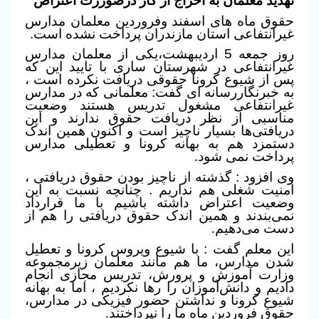
تهدید معلمان به اخراج از کار درصوررت اعتراض
حقوق ماه های اسفند وفروردین معلمان مدارس
غیرانتفاعی استان مازندران پرداخت نشده است.
روز جمعه 5 اردیبهشت،یکی از معلمان مدارس
غیرانتفاعی در شهرستان ساری با تایید این که
پس از شیوع کرونا حقوقی دریافت نکرده است ،
به خبرنگاررسانه ای گفت: معلمانی که در مدارس
غیرانتفاعی مشغول تدریس هستند وضعیت
مناسبی از نظر دریافت حقوق ندارند و این
دریافتی‌ها بسیار ناچیز است و اکنون همین اندک
دستمزد هم به بهانه کرونا و تعطیلی مدارس
پرداخت نمی شود
.
وی افزود : گذشته از ناچیز بودن حقوق دریافتی ،
امنیت شغلی هم نداریم . چنانچه نسبت به این
وضعیت اعتراض داشته باشیم با ما قرارداد
نمی‌بندند و همین اندک حقوق دریافتی را هم از
دست می‌دهیم
.
این معلم گفت : با شیوع ویروس کرونا و تعطیل
شدن مدارس، ما هم مانند معلمان زیرمجموعه
وزارت آموزش و پرورش، تدریس مجازی انجام
دادیم و دانش‌آموزان را رها نکردیم ، اما به بهانه
شیوع کرونا و نداشتن حضور فیزیکی در مدارس،
حقوق فروردین ماه ما را نپرداختند
.