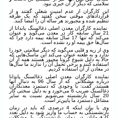
سلامتی که دیگر از آن خبری نبود
.
این کارگران از عدم امنیت شغلی گفتند و از
قراردادهای موقتی سخن گفتند که یک طرفه
تنظیم شده و مجبورند هر ساله آن را امضا کنند
.
نماینده کارگران معدن اصلی ذغالسنگ پابدانا از
21 سال سابقه کار در معدن می‌گوید و عنوان
می‌کند که تنها 17 سال سابقه بیمه دارد چرا که
سال‌ها حق بیمه او رد نشده است
.
وی از ریه و قلبی می‌گوید که دیگر سلامتی خود را
ندارد و به طعنه عنوان می‌کند این ماسک‌هایی که
حالا به دلیل شیوع کرونا مجبور هستند همه از آن
استفاده کنند و برخی تحمل آن را ندارند ما سال‌ها
در معادن از آن استفاده کردیم
.
نماینده کارگران معدن اصلی ذغالسنگ پابدانا
درباره مشکلاتی
که از سال 96 به دنبال آنها
هستند، گفت: با وجودی که دستمزد معدنکاران
ذغالسنگ ضریب 6 می‌خورد و به دلیل سختی کار
20 سال بازنشسته می‌شویم نسبت به سایر
مشاغل دستمزد ما پایین‌تر است
.
وی با بیان اینکه 4 درصدی که باید در زمان
بازنشستگی به حساب ما واریز شود به دلیل تعدد
کارفرمایان در زمان بازنشستگی با مشکلات