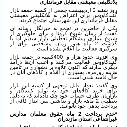
بلاتکلیفی معیشتی مقابل فرمانداری
روز شنبه 6 اردیبهشت،جمعی از کسبه جمعه بازار
گنبدکاووس برای اعتراض به بلاتکلیفی معیشتی
مقابل فرمانداری این شهرستان اجتماع کردند.
یکی از حاضرین در تجمع به خبرنگار رسانه ای
گفت: از زمان شیوع کرونا و برای جلوگیری از
شیوع بیماری پیشگام تعطیلی بازار شدیم اما با
گذشت 2 ماه هنوز زمان مشخصی برای از
سرگیری فعالیت ما اعلام نشده است
.
وی افزود: حدود هزار و
400کسبه در جمعه بازار
گنبدکاووس فعالیت می‌کنند و اغلب آن‌ها درآمد
دیگری ندارند که اکنون علاوه بر دشواری در تامین
هزینه روزمره، بسیاری از اقلام و کالاهای آنان در
حال فاسد شدن است
.
وی گفت: تعداد قابل توجهی از کسبه این بازار
برای خرید کالاهای خود به تولید کنندگان و
بازاریان طرف حساب خود چک داده‌اند که به دلیل
تعطیلی 2 ماهه بازار و نداشتن پس انداز کافی از
پرداخت بدهی خود ناتوانند
.
*عدم پرداخت 2 ماه ‌حقوق معلمان مدارس
غیرانتفاعی استان مازندران