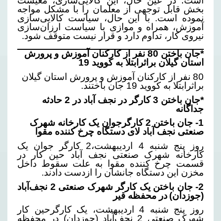
است؛ در عین حال، این کالایی‌سازی، معیشت
بخش قابل توجهی از معلمان را با مشکل مواجه
نموده است. با این حال، سیاست کالایی‌سازی
آموزش، همراه و موازی با سیاست ارزان‌سازی
نیروی کار، تداوم دارد و قرار نیست متوقف شود.
*جان باختن 80 نفر از کارکنان آموزش و پرورش
استان گیلان براثرابتلا به کووید 19
80 نفر از کارکنان آموزش و پرورش استان گیلان
براثرابتلا به کووید 19 جان باختند.
*جان باختن 3 کارگر در نجف آباد در 2 حادثه
جداگانه
1- جان باختن 2 کارگرجوان یک کارخانه شهرک
صنعتی نجف آباد لای دستگاه چرخ کننده مقوا
روز پنج شنبه 4 اردیبهشت،2 کارگر جوان یک
کارخانه شهرک صنعتی نجف آباد حین کار در
قسمت چرخ کننده مقوا به علت سقوط داخل
مخزن این دستگاه جانشان را ازدست دادند.
2- جان باختن یک کارگر شهرک صنعتی 2 نجف‌آباد
(جوزدان)
در محفظه قیر
روز پنج شنبه 4 اردیبهشت، یک کارگرحین کار
شهرک صنعتی 2 نجف‌آباد (جوزدان) در محفظه