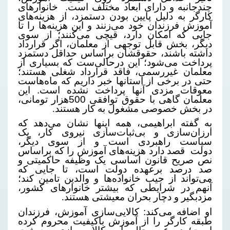
چندجانبه و دارای ابعاد مختلف است.
خانوارهای
کارگر به دلیل پایین بودن دستمزد، از هزینه‌های
آموزش فرزندان خود می‌زنند و این هزینه‌ها را تا
جایی که امکان دارد، قیچی می‌کنند؛ از سوی
دیگر، بخش قابل توجهی از معلمان، اگر قرارداد
داشته باشند، حقوقشان براساس حداقل دستمزد
پرداخت می‌شود؛ این درحالی‌ست که بسیاری از
معلمان غیررسمی، فاقد قرارداد شغلی هستند؛
حتی در برخی از استانها خبر داریم که ماه‌هاست
معوقات مزدی آنها پرداخت نشده است. این
معلمان گاهی با حقوق توافقی 500هزار تومانی،
در بخش خصوصی مشغول به کار هستند
.
به گفته ابراهیمی، همه اینها نشان می‌دهد که
ارزان‌سازی و بی‌ثبات‌سازی نیروی کار، یک
سیاست راهبردی است و از سوی دیگر،
دولت
قصد دارد هزینه‌های آموزش را که براساس
نص صریح قانون اساسی یک وظیفه حاکمیتی و
صد درصد برعهده دولت است، تا جایی که
می‌تواند از جیب خانواده‌ها و والدین تامین کند؛
آنهم در شرایطی که بیشتر خانوارهای کشور،
مزدبگیر و دچار بحران معیشتی هستند
.
او اضافه می‌کند: کالایی‌سازی آموزش، فرزندان
طبقه کارگر را از آموزش باکیفیت محروم کرده