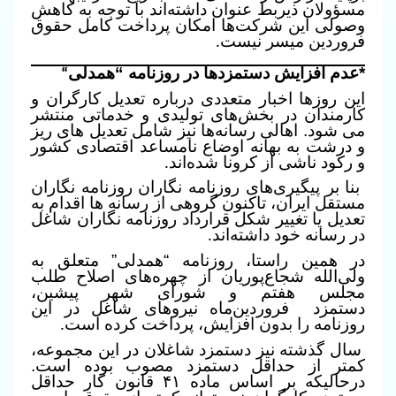
مسؤولان ذیربط عنوان داشته‌اند با توجه به کاهش
وصولی این شرکت‌ها امکان پرداخت کامل حقوق
فروردین میسر نیست
.
*عدم افزایش دستمزدها در روزنامه “همدلی
“
ا
ین روزها اخبار متعددی درباره تعدیل کارگران و
کارمندان در بخش‌های تولیدی و خدماتی منتشر
می شود. اهالی رسانه‌ها نیز شامل تعدیل های ریز
و درشت به بهانه اوضاع نامساعد اقتصادی کشور
و رکود ناشی از کرونا شده‌اند
.
بنا بر پیگیری‌های روزنامه نگاران روزنامه نگاران
مستقل ایران، تاکنون گروهی از رسانه ها اقدام به
تعدیل یا تغییر شکل قرارداد روزنامه نگاران شاغل
در رسانه خود داشته‌اند
.
در
هم
ین راستا، روزنامه “همدلی” متعلق به
ولی‌الله شجاع‌پوریان از چهره‌های اصلاح طلب
مجلس هفتم و شورای شهر پیشین،
دستمزد
فروردین‌ماه نیروهای شاغل در این
روزنامه را بدون افزایش، پرداخت کرده است
.
سال
گذشته
ن
یز دستمزد شاغلان در این مجموعه،
کمتر از حداقل دستمزد مصوب بوده است.
درحالیکه
بر اساس ماده ۴۱ قانون کار حداقل