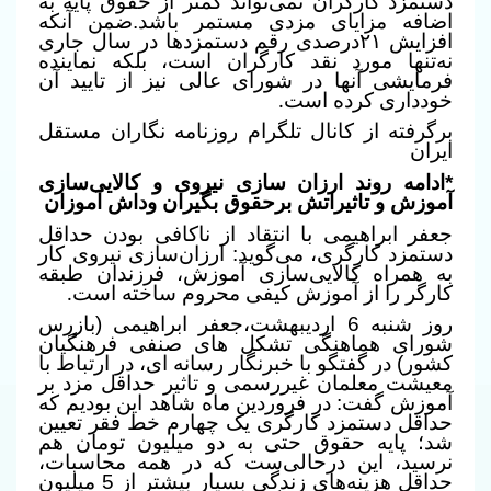
دستمزد کارگران نمی‌تواند کمتر از حقوق پایه به
اضافه مزایای مزدی مستمر باشد‌.ضمن آنکه
افزایش ۲۱درصدی رقم دستمزدها در سال جاری
نه‌تنها مورد نقد کارگران است، بلکه نماینده
فرمایشی آنها در شورای عالی نیز از تایید آن
خودداری کرده است
.
برگرفته از کانال تلگرام روزنامه نگاران مستقل
ایران
*ادامه روند ارزان سازی نیروی و کالایی‌سازی
آموزش و تاثیراتش برحقوق بگیران وداش آموزان
جعفر ابراهیمی با انتقاد از ناکافی بودن حداقل
دستمزد کارگری، می‌گوید: ارزان‌سازی نیروی کار
به همراه کالایی‌سازی آموزش، فرزندان طبقه
کارگر را از آموزش کیفی محروم ساخته است
.
روز شنبه 6 اردیبهشت،جعفر ابراهیمی (بازرس
شورای هماهنگی تشکل های صنفی فرهنگیان
کشور) در گفتگو با خبرنگار رسانه ای، در ارتباط با
معیشت معلمان غیررسمی و تاثیر حداقل مزد بر
آموزش گفت: در فروردین ماه شاهد این بودیم که
حداقل دستمزد کارگری یک چهارم خط فقر تعیین
شد؛ پایه حقوق حتی به دو میلیون تومان هم
نرسید، این درحالی‌ست که در همه محاسبات،
حداقل هزینه‌های زندگی بسیار بیشتر از 5 میلیون