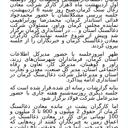
اول اردیبهشت ماه 3هزار کارگر شرکت معادن
زغال سنگ کرمان،صبح روز شنبه 6 اردیبهشت،
جلسه بررسی مشکلاتشان با حضور محمدجواد
فدائی استاندار کرمان، محمدرضا پورابراهیمی
نماینده مجلس کرمان وراور، مسئولان شرکت
ذغالسنگ استان و … در استانداری کرمان برگزار
شد وپیش از شروع جلسه نمایندگان کارگران
معادن ذغالسنگ کرمان و خبرنگاران را از جلسه
بیرون کردند.
ظهر امروزجلسه با حضور مدیرکل اطلاعات
استان کرمان، فرمانداران شهرستان‌های زرند،
راور و کوهبنان، مدیرکل کار، تعاون و رفاه
اجتماعی استان، مدیر کل صنعت، معدن و تجارت
استان و مدیرعامل شرکت ذغال‌سنگ کرمان در
استانداری ادامه پیداکرد.
بنابه گزارشات رسانه ای شده،قرار شده است که
جلسه دیگری روزسه‌شنبه هفته جاری با حضور
مدیرعامل شرکت فولاد برگزار ‌شود.
اما کارگران پشت در مانده معادن ذغالسنگ
کرمان
از حقوق 2 میلیون و 900 تا 3 میلیون و
100 تومانی برای کار در معادن ذغالسنگ در
اعماق زمین به خبرنگاران گفتند از ریه‌هایی که
صدای خس‌خس آنها خبر از حقیقتی تلخ داشت و