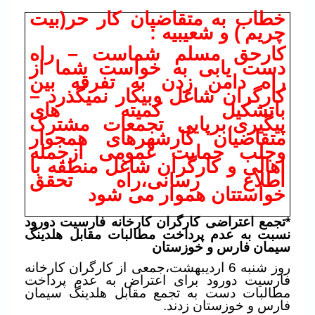
خطاب به متقاضیان کار حر(بیت
چریم
) و شعیبیه :
کارحق مسلم شماست – راه
دست یابی به خواست شما از
راه دامن زدن به تفرقه بین
کارگران شاغل وبیکار نمیگذرد –
باتشکیل کمیته های
پیگیری،برپایی تجمعات مشترک
متقاضیان کارشهرهای همجوار
وجلب حمایت عمومی ازجمله
اهالی و کارگران شاغل منطقه با
اطلاع رسانی،راه تحقق
خواستتان هموار می شود
*تجمع اعتراضی کارگران کارخانه فارسیت دورود
نسبت به عدم پرداخت مطالبات مقابل هلدینگ
سیمان فارس و خوزستان
روز شنبه 6 اردیبهشت،جمعی از کارگران کارخانه
فارسیت دورود برای اعتراض به عدم پرداخت
مطالبات دست به تجمع مقابل هلدینگ سیمان
فارس و خوزستان زدند.