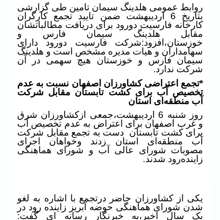
روابط عمومی هلدینگ سیمان تامین طی گزارشی
بتاریخ 6 اردیبهشت ضمن تایید تجمع کارگران
کارخانه فارسیت دورود برای دریافت مطالباتشان
مقابل هلدینگ سیمان فارس و
خوزستان،افزود:شرکت فارسیت دورود دارای
سهامداران و هیات مدیره مشخص است و هلدینگ
سیمان فارس و خوزستان هیچ سهمی در آن
شرکت ندارد.
*تجمع اعتراضی کشاورزان اصفهان نسبت به عدم
تخصیص آب برای کشت تابستان مقابل شرکت
آب منطقه‌ای استان
روز شنبه 6 اردیبهشت،جمعی ازکشاورزان شرق
و غرب اصفهان برای اعتراض به عدم تخصیص آب
برای کشت تابستان
دست به تجمع مقابل شرکت
آب منطقه‌ای استان زدند وخواهان اجرای
مصوبات شورای عالی آب و شورای هماهنگی
زاینده‌رود شدند
.
یکی از کشاورزان حاضر درتجمع با اشاره به لغو
شدن شورای هماهنگی حوضه آبریز زاینده رود در
یک سال اخیر،به خبرنگار رسانه ای گفت: