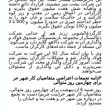
این شرکت پشت میز بنشینند، قرارداد دائم داشته
و ماهیانه شش هفت میلیون حقوق بگیرند و
کارگرانی در اعماق زمین در معدن و زیر کوه
کارکنند و در حالی‌که سلامت و جان خود را به
خطر انداختند چیزی در حدود 2 میلیون
و 900 تا 3
میلیون و 100 تومان حقوق بگیرند
.
کارگرذغالشویی زرند هم از جدایی شرکت
ذغالسنگ از مجموعه بازنشستگان صندوق فولاد و
واگذاری آن به شرکت دالاهو گلایه دارد و می‌گوید:
این مسئله از جمله دغدغه‌های کارگران ماست
.
وی با بیان اینکه سال 92 این شرکت به شرکت
فولاد واگذار شد و مشکلات کارگران بیشتر شد
گفت: امروز کارگران واگذاری مجدد این شرکت را
نمی‌پذیرند و دلایل این واگذاری از مسئولان
می‌خواهند.
*ادامه تجمعات اعتراضی متقاضیان کار شهر حر
برای چهارمین روز متوالی
روز شنبه 6 اردیبهشت برای چهارمین روز متوالی،
متقاضیان کار شهر حر(بیت چریم) دست به تجمع
در دروازه بین شهر حر و هفت تپه و خیابان را
مسدود کردند.