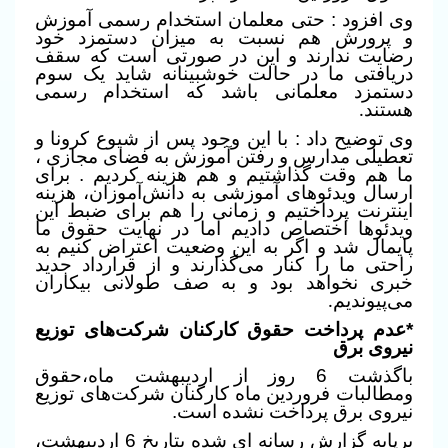
وی افزود : حتی معلمان استخدام رسمی آموزش
و پرورش هم نسبت به میزان دستمزد خود
رضایت ندارند و این در صورتی است که سقف
دریافتی ما در حالت خوشبینانه شاید یک سوم
دستمزد معلمانی باشد که استخدام رسمی
هستند
.
وی توضیح داد : با این وجود پس از شیوع کرونا و
تعطیلی مدارس و رفتن آموزش به فضای مجازی ،
ما هم وقت گذاشتیم و هم هزینه کردیم . برای
ارسال ویدئوهای آموزشی به دانش‌آموزان، هزینه
اینترنت پرداختیم و زمانی را هم برای ضبط این
ویدئوها اختصاص دادیم اما در نهایت حقوق ما
پایمال شد و اگر به این وضعیت اعتراض کنیم به
راحتی ما را کنار می‌گذارند و از قرارداد جدید
خبری نخواهد بود و به صف طولانی بیکاران
می‌پیوندیم
.
*عدم پرداخت حقوق کارکنان شرکت‌های توزیع
نیروی برق
باگذشت 6 روز از اردیبهشت ماه،حقوق
ومطالبات فروردین ماه کارکنان شرکت‌های توزیع
نیروی برق پرداخت نشده است.
برپایه گزارش رسانه ای شده بتاریخ 6 اردیبهشت،