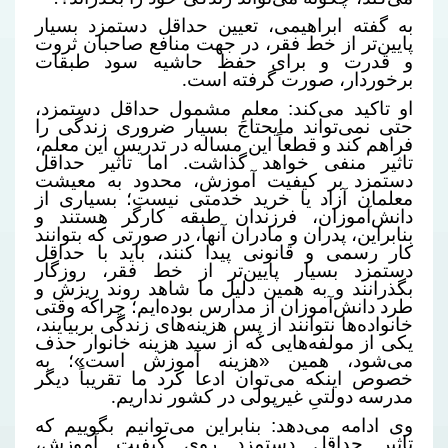
به گفته ابراهیمی، تعیین حداقل دستمزد بسیار
پایین‌تر از خط فقر، در جهت منافع صاحبان ثروت
و قدرت و برای حفظ حاشیه سود طبقات
برخوردار، صورت گرفته است
.
او تاکید می‌کند: معلمِ مشمول حداقل دستمزد،
حتی نمی‌تواند مایحتاج بسیار ضروری زندگی را
فراهم کند و قطعاً این مساله در تدریس این معلم،
تاثیر منفی خواهد گذاشت. اما تاثیر حداقل
دستمزد بر کیفیت آموزش، محدود به معیشت
معلمان آزاد یا خرید خدمتی نیست؛ بسیاری از
دانش‌آموزان، فرزندان طبقه کارگر هستند و
بنابراین، پدران و مادران آنها، در صورتی که بتوانند
کار رسمی و قانونی پیدا کنند، باید با حداقل
دستمزد بسیار پایین‌تر از خط فقر، روزگار
بگذرانند و به همین دلیل ما شاهد روند ریزش و
طرد دانش‌آموزان از مدارس بوده‌ایم؛ چراکه وقتی
خانواده‌ها نتوانند از پس هزینه‌های زندگی بربیایند،
یکی از مولفه‌هایی که از سبد هزینه خانوار حذف
می‌شود، همین «هزینه آموزش است»؛ به
خصوص اینکه می‌توان ادعا کرد ما تقریباً دیگر
مدرسه دولتیِ غیرپولی در کشور نداریم
.
وی ادامه می‌دهد: بنابراین می‌توانیم بگوییم که
تاثیر حداقل دستمزد روی کیفیت آموزش،