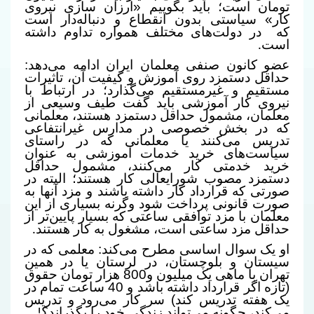
تومان است؛ باید بگوییم «ارزان سازی نیروی
کار» سیاستی بدون انقطاع و دنباله‌دار است
که
در دولت‌های مختلف همواره تداوم داشته
است
.
عضو کانون صنفی معلمان ایران ادامه می‌دهد:
حداقل دستمزد روی آموزش و کیفیت آن، تاثیرات
مستقیم و غیرمستقیم می‌گذارد؛ در ارتباط با
نیروی کار آموزشی باید گفت طیف وسیعی از
معلمان، مشمول حداقل دستمزد هستند، معلمانی
که در بخش خصوصی در مدارس غیرانتفاعی
تدریس می‌کنند یا معلمانی که در راستای
سیاست‌های خرید خدمات آموزشی به عنوان
خرید خدمتی کار می‌کنند، مشمول حداقل
دستمزد مصوب شورایعالی کار هستند؛ البته در
صورتی که قرارداد کار داشته باشند و مزد آنها به
صورت قانونی پرداخت شود وگرنه بسیاری از این
معلمان با مزد توافقی ساعتی که بسیار پایین‌تر از
حداقل مزد ساعتی است، مشغول به کار هستند
.
او یک سوال اساسی مطرح می‌کند: معلمی که در
سیستان و بلوچستان، در لرستان یا در همین
تهران با ماهی یک میلیون و800 هزار تومان حقوق
(تازه اگر قرارداد داشته باشد و 40 ساعت تمام در
یک هفته تدریس کند) سر کار می‌رود و تدریس
می‌کند، چگونه می‌تواند زندگی خود را بگذراند؟
!