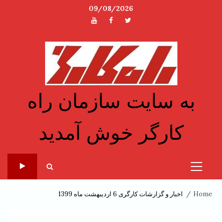
Ski
09/08/2026
t
توئیتر
فیسبوک
یوتیوب
conten
به سایت سازمان راه
کارگر خوش آمدید
Primary
Menu
Home
اخبار و گزارشات کارگری 6 اردیبهشت ماه 1399