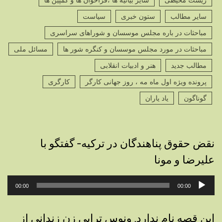
زیست محیطی
سایر بیانیه ها ،فراخوان ها و کمپین ها
سایر مطالب
ستون خبری
سیاست
مباحثات در باره مجلس موسسان و شوراهای سراسری
مباحثات در مورد مجلس موسسان و کنگره شور ها
مسائل ملی
مطالب جدید
هنر و ادبیات انقلابی
پرونده ویژه اول ماه مه ، روز جهانی کارگر
کارگری
گوناگون
یاد یاران
نقض حقوق پناهندگان در ترکیه- گفتگو با
علیرضا و مونا
پخش‌کننده
00:00
00:00
صوت
این قصه نام ندارد. ونوس ترابی زن زندانی از