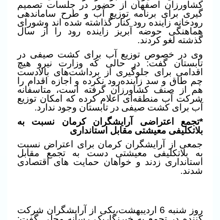
کشاورزان اصفهان از حضور در جلسات تصمیم
گیری برای برنامه توزیع آب و طرح ساماندهی
رودخانه زاینده رود کنار گذاشته شده اند وشورای
هماهنگی حوضه آبریز زاینده رود را از سال
گذشته لغو کردند
.
وی در خصوص توزیع آب برای کشت صیفی در
تابستان گفت: در حالی که وزارت نیرو هیچ
اقدامی برای جلوگیری از برداشت‌های بالادست
چم طاق و سد زاینده‌رود نکرده و اجازه اقدام را
هم از صنف کشاورزان گرفته است، متاسفانه
شرکت آب منطقه‌ای اعلام کرده که امکان توزیع
آب برای کشت صیفی در تابستان وجود ندارد.
*تجمع اعتراضی آرایشگران کرمان نسبت به
بلاتکلیفی معیشتی مقابل استانداری
جمعی از آرایشگران کرمان برای اعتراض نسبت
به بلاتکلیفی معیشتی دست به تجمع مقابل
استانداری زدند و خواهان حمایت های اقتصادی
شدند.
روز شنبه 6 اردیبهشت،یکی از آرایشگران شرکت
کننده در تجمع به خبرنگاریک رسانه محلی گفت: