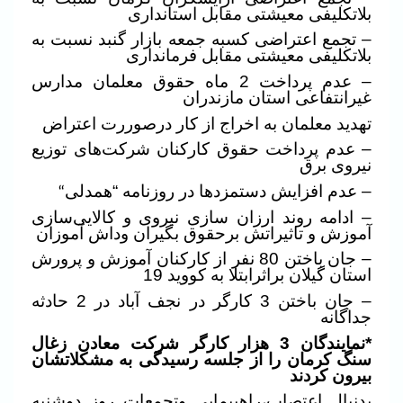
بلاتکلیفی معیشتی مقابل استانداری
– تجمع اعتراضی کسبه جمعه بازار گنبد نسبت به
بلاتکلیفی معیشتی مقابل فرمانداری
– عدم پرداخت 2 ماه ‌حقوق معلمان مدارس
غیرانتفاعی استان مازندران
تهدید معلمان به اخراج از کار درصوررت اعتراض
– عدم پرداخت حقوق کارکنان شرکت‌های توزیع
نیروی برق
– عدم افزایش دستمزدها در روزنامه “همدلی
“
– ادامه روند ارزان سازی نیروی و کالایی‌سازی
آموزش و تاثیراتش برحقوق بگیران وداش آموزان
– جان باختن 80 نفر از کارکنان آموزش و پرورش
استان گیلان براثرابتلا به کووید 19
– جان باختن 3 کارگر در نجف آباد در 2 حادثه
جداگانه
*نمایندگان 3 هزار
کارگر شرکت معادن زغال
سنگ کرمان را از جلسه رسیدگی به مشکلاتشان
بیرون کردند
بدنبال
اعتصاب،راهپیمایی وتجمعات روز دوشنبه