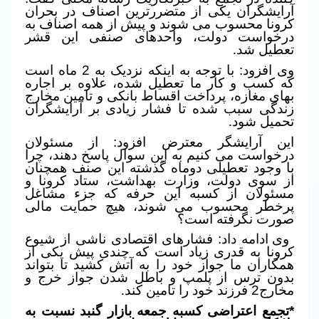
آرایشگران یکی از متضررترین اصناف در بحران
کرونا محسوب می شوند و پیش از همه اصناف به
درخواست دولت، واحدهای صنفی این قشر
تعطیل شد
.
وی افزود: با توجه به اینکه نزدیک به 2 ماه است
که کسب و کار ما تعطیل شده، علاوه بر اجاره
بهای مغازه، پرداخت اقساط بانکی و تامین مخارج
زندگی سبب شده تا فشار زیادی بر آرایشگران
تحمیل شود
.
این آرایشگر معترض افزود: از مسئولان
درخواست می کنیم به این سوال پاسخ دهند، چرا
با وجود تعطیلی دوماه گذشته این صنف همچنان
از سوی دولت، وزارت بهداشت، ستاد کرونا و
مسئولان از کسبه این حرفه که جزء مشاغل
پرخطر محسوب می شوند، هیچ حمایت مالی
صورت نگرفته است؟
وی ادامه داد: فشارهای اقتصادی ناشی از شیوع
کرونا به قدری زیاد است که چندی پیش یکی از
همکاران ما جواز خود را به آتش کشید تا بتواند
بدون ترس از پلمپ و باطل شدن جواز خرج و
مخارج2
فرزند خود را تامین کند
.
*تجمع اعتراضی کسبه جمعه بازار گنبد نسبت به