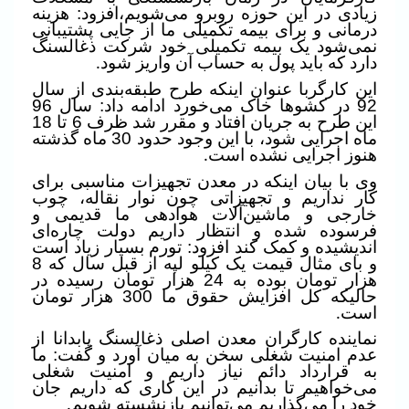
زیادی در این حوزه روبرو می‌شویم،افزود: هزینه
درمانی و برای بیمه تکمیلی ما از جایی پشتیبانی
نمی‌شود یک بیمه تکمیلی خود شرکت ذغالسنگ
دارد که باید پول به حساب آن واریز شود
.
این کارگربا عنوان اینکه طرح طبقه‌بندی از سال
92 در کشوها خاک می‌خورد ادامه داد: سال 96
این طرح به جریان افتاد و مقرر شد ظرف 6 تا 18
ماه اجرایی شود، با این وجود حدود 30 ماه گذشته
هنوز اجرایی نشده است
.
وی با بیان اینکه در معدن تجهیزات مناسبی برای
کار نداریم و تجهیزاتی چون نوار نقاله، چوب
خارجی و ماشین‌آلات هوادهی ما قدیمی و
فرسوده شده و انتظار داریم دولت چاره‌ای
اندیشیده و کمک کند افزود: تورم بسیار زیاد است
و بای مثال قیمت یک کیلو لپه از قبل سال که 8
هزار تومان بوده به 24 هزار تومان رسیده در
حالیکه کل افزایش حقوق ما 300 هزار تومان
است
.
نماینده کارگران معدن اصلی ذغالسنگ پابدانا از
عدم امنیت شغلی سخن به میان آورد و گفت: ما
به قرارداد دائم نیاز داریم و امنیت شغلی
می‌خواهیم تا بدانیم در این کاری که داریم جان
خود را می‌گذاریم می‌توانیم بازنشسته شویم
.