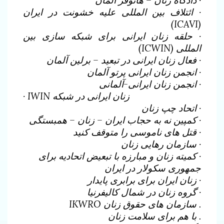
· دادگاه زنان – هانوفر آلمان
· ائتلاف بین المللی علیه خشونت در ایران
(ICAVI)
· حلقه زنان ایرانی برای شبکه سازی بین
المللی (ICWIN)
· فعال زنان ایرانی در تبعید – برلین آلمان
· انجمن زنان ایرانی پرتو آلمان
· انجمن زنان ایرانی-آلمانی
· IWIN زنان ایرانی در شبکه
· اتحاد چپ زنان
· کمپین نه به حجاب ایران – زنان – همبستگی
· قتل های ناموسی را متوقف کنید
· سازمان رهایی زنان
· کمیته زنان و مبارزه با تبعیض اتحادیه برای
جمهوری سکولار در ایران
· زنان ایران برای برابری پایدار
· گروه زنان در شمال کالیفرنیا
. سازمان های حقوق زنان IKWRO
. با هم برای سلامت زنان