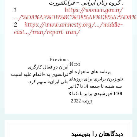
. گروه زنان ایرانی – فرانکفورت
1
https://women.gov.ir/
…/%D8%AF%DB%8C%D8%AF%D8%A7%D8%
2
https://www.amnesty.org/…/middle-
east…/iran/report-iran/
Previous:
Continue
Next:
ایران دو فعال کارگری
برنامه های ماهواره ای
Reading
فرانسوی به «اقدام علیه امنیت
تلویزیون برابری برای روزهای
ملی ایران» متهم کرد.
سه شنبه تا جمعه 14 تا 17 تیر
1401 خورشیدی برابر با 5 تا 8
ژوئیه 2022
دیدگاهتان را بنویسید