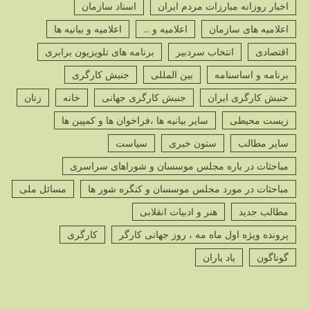
اخبار روزانه مبارزات مردم ایران
اسناد سازمان
اعلامیه های سازمان
اعلامیه و ...
اعلامیه و بیانیه ها
اقتصادی
انتخاب سردبیر
برنامه های تلویزیون برابری
برنامه و اساسنامه
بین المللی
جنبش کارگری
جنبش کارگری ایران
جنبش کارگری جهانی
خانه
زنان
زیست محیطی
سایر بیانیه ها ،فراخوان ها و کمپین ها
سایر مطالب
ستون خبری
سیاست
مباحثات در باره مجلس موسسان و شوراهای سراسری
مباحثات در مورد مجلس موسسان و کنگره شور ها
مسائل ملی
مطالب جدید
هنر و ادبیات انقلابی
پرونده ویژه اول ماه مه ، روز جهانی کارگر
کارگری
گوناگون
یاد یاران