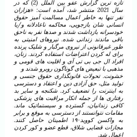
تازه ترین گزارش عفو بین الملل (2) که در
سال 2021 منتشر شد، آمده است: «هزاران
نفر تنها به خاطر اعمال مسالمت آمیز حقوق
انسانی شان بازجویی، محاکمه ناعادلانه و/یا
خودسرانه بازداشت شدند و صدها نفر به ناحق
باقی ماندند زندانی شده. نیروهای امنیتی به
طور غیرقانونی از نیروی مرگبار و شلیک پرنده
برای له کردن اعتراضات استفاده کردند. زنان،
افراد ال جی بی تی آی و اقلیت های قومی و
مذهبی با تبعیض های گوناگون روبرو شدند و
خشونت. تحولات قانونگذاری حقوق جنسی و
تولید مثل، حق آزادی دین و اعتقاد و دسترسی
به اینترنت را تضعیف کرد. شکنجه و سایر بد
رفتاری ها از جمله انکار مراقبت های پزشکی
کافی زندانیان، گسترده و سیستماتیک ماند.
مقامات نتوانستند از دسترسی به موقع و برابر
به واکسن کووید-۱۹ اطمینان حاصل کنند.
مجازات قضایی شلاق، قطع عضو و کور کردن
اعمال شد.