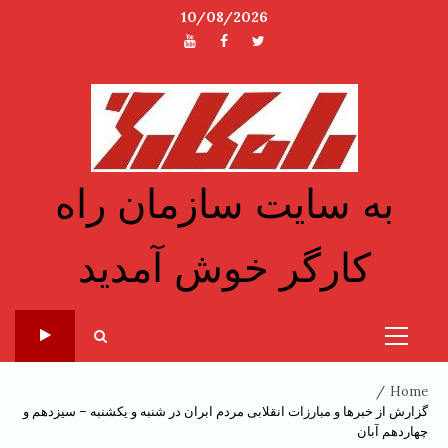
Ski
10/08/2026
t
توئیتر
فیسبوک
یوتیوب
conten
به سایت سازمان راه
کارگر خوش آمدید
Primary
Menu
Home
گزارش از خبرها و مبارزات انقلابی مردم ابران در شنبه و یکشنبه – سیزدهم و
چهاردهم آبان