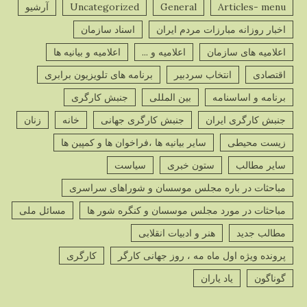
Articles- menu
General
Uncategorized
آرشیو
اخبار روزانه مبارزات مردم ایران
اسناد سازمان
اعلامیه های سازمان
اعلامیه و ...
اعلامیه و بیانیه ها
اقتصادی
انتخاب سردبیر
برنامه های تلویزیون برابری
برنامه و اساسنامه
بین المللی
جنبش کارگری
جنبش کارگری ایران
جنبش کارگری جهانی
خانه
زنان
زیست محیطی
سایر بیانیه ها ،فراخوان ها و کمپین ها
سایر مطالب
ستون خبری
سیاست
مباحثات در باره مجلس موسسان و شوراهای سراسری
مباحثات در مورد مجلس موسسان و کنگره شور ها
مسائل ملی
مطالب جدید
هنر و ادبیات انقلابی
پرونده ویژه اول ماه مه ، روز جهانی کارگر
کارگری
گوناگون
یاد یاران