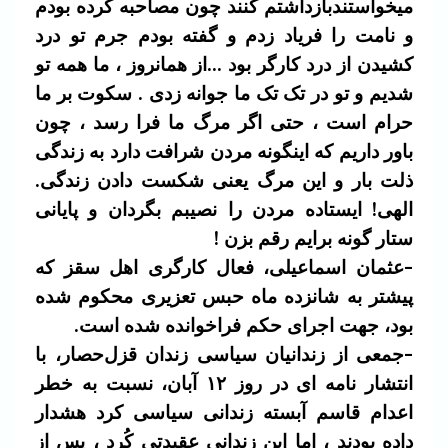
میخواستندبازداشتم کنند چون مصاحبه کرده بودم
و نامت را فریاد زدم و گفته بودم جرم تو درد
کشیدن از درد کارگر بود …از همانروز ، ما همه تو
شدیم و تو در تک تک ما جوانه زدی . سکوت بر ما
حرام است ، حتی اگر مرگ ما فرا رسد ، چون
باور داریم که اینگونه مردن شرافت دارد به زندگی
ذلت بار و این مرگ یعنی شکست دادن زندگی.
الهی! ایستاده مردن را نصیبم بگردان و پایانی
ستار گونه برایم رقم بزن !
-عثمان اسماعیلی، فعال کارگری اهل سقز که
پیشتر بە شانزده ماە حبس تعزیری محکوم شده
بود، جهت اجرای حکم فراخوانده شده است.
-جمعی از زندانیان سیاسی زندان قزل‌حصار، با
انتشار نامه ای در روز ۱۲ آبان، نسبت به خطر
اعدام قاسم آبسته زندانی سیاسی کرد هشدار
داده بودند ، اما این زندانی عقیدتی کُرد ، پس از