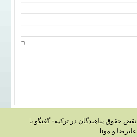
نقض حقوق پناهندگان در ترکیه- گفتگو با
علیرضا و مونا