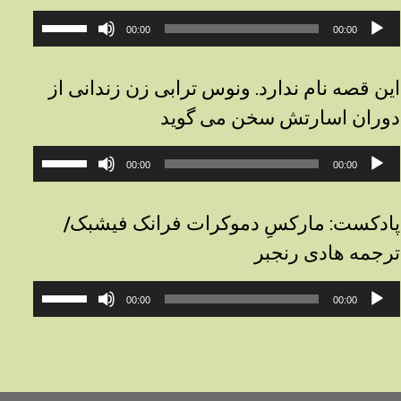
خش‌کننده
برای
00:00
00:00
وت
افزایش
یا
کاهش
این قصه نام ندارد. ونوس ترابی زن زندانی از
صدا
دوران اسارتش سخن می گوید
از
کلیدهای
خش‌کننده
برای
بالا
00:00
00:00
وت
افزایش
و
یا
پایین
کاهش
استفاده
پادکست: مارکسِ دموکرات فرانک فیشبک/
صدا
کنید.
ترجمه هادی رنجبر
از
کلیدهای
خش‌کننده
برای
بالا
00:00
00:00
وت
افزایش
و
یا
پایین
کاهش
استفاده
صدا
کنید.
از