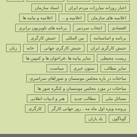
پ
اخبار روزانه مبارزات مردم ایران
اسناد سازمان
ص
اعلامیه های سازمان
اعلامیه و ...
اعلامیه و بیانیه ها
اقتصادی
انتخاب سردبیر
برنامه های تلویزیون برابری
برنامه و اساسنامه
بین المللی
جنبش کارگری
جنبش کارگری ایران
جنبش کارگری جهانی
خانه
زنان
پ
زیست محیطی
سایر بیانیه ها ،فراخوان ها و کمپین ها
ص
سایر مطالب
ستون خبری
سیاست
مباحثات در باره مجلس موسسان و شوراهای سراسری
مباحثات در مورد مجلس موسسان و کنگره شور ها
مسائل ملی
مطالب جدید
هنر و ادبیات انقلابی
پ
ص
پرونده ویژه اول ماه مه ، روز جهانی کارگر
کارگری
گوناگون
یاد یاران