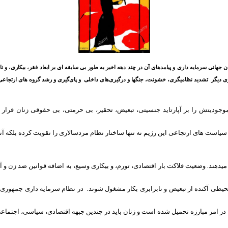
که تداوم بحران جهانی سرمایه داری و پیامدهای آن در چند دهه اخیر به طور بی سابقه ای بر ابعاد فقر، بیکاری
دیگر تشدید نظامیگری، خشونت، جنگها و درگیری‌های داخلی و پای‌گیری و رشد گروه های ارتجاعی 
ودیتش را بر آپارتاید جنسیتی، تبعیض، تحقیر، بی حرمتی، بی حقوقی زنان قرار د
است های ارتجاعی این رژیم نه تنها ساختار نظام مردسالاری را تقویت کرده بلکه آن
هند. وضعیت فلاکت بار اقتصادی، تورم، و بیکاری وسیع، به اضافه قوانین ضد زن و آپ
محیطی آکنده از تبعیض و نابرابری بکار مشغول شوند. در نظام سرمایه داری جمهوری ا
 امر مبارزه تحمیل شده است و زنان باید در چندین جبهه اقتصادی، سیاسی، اجتماعی 