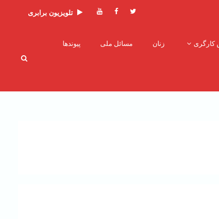
توئیتر
فیسبوک
یوتیوب
تلویزیون برابری
 کارگری
زنان
مسائل ملی
پیوندها