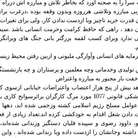
سرا را به صحنه آورد که بخاطر تلاش و مبارزه اش درراه ک
مبارزه وتلاشی هرروزه وبدون وقفه بوده ،درغرب برای
ن قدرت خرید ناچیز ویا ازدست ندادن کار، و‌لی برای تغیر
یان دهد ، راهی که حافظ کرامت وحرمت انسانی باشد .س
ندارد وبرای کسب لقمه بزرگتر بانی جنگ های ویرانگر
.
ایه های انسانی وآوارگی ملیونی و ازبین رفتن محیط زیس
تولیدی وخدماتی وچه معلمین و پرستاران و چه بازنشستگا
 بار مجبور به مبارزه واعتراض
بیش از پنج هزار اعتصاب واعتراضات خیابانی ازسوی کارگ
 عوامل مسلح رژیم اسلامی کشته وزخمی شده اند، دهها
دن شغل اقدام به خودکشی کرده اند.تعداد زیادی از فع
داوود رضوی و سپیده قلیان دستگیر وزندانی شده‌اند، 
ته وجانشان را ازدست داده ویا زندانی شده‌اند ، واین