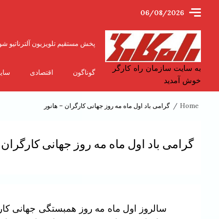
Ski
06/08/2026
t
conten
پخش مستقیم تلویزیون آلترناتیو شو
به سایت سازمان راه کارگر
گوناگون
اقتصادی
سای
خوش آمدید
Home
گرامی باد اول ماه مه روز جهانی کارگران – هانور
گرامی باد اول ماه مه روز جهانی کارگران 