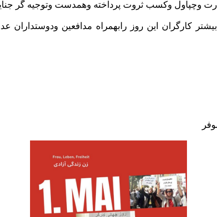
ت وچپاول وکسب ثروت پرداخته وهمدست وتوجیه گر جنایا
یشتر کارگران این روز رابهمراه مدافعین ودوستداران ع
وفر