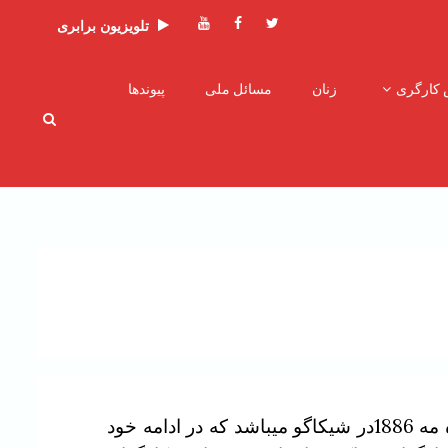
توئیتر
فیسبوک
یوتیوب
تلویزیون برابری
 کارگری
زنان
مسائل ملی
پیوندها
سالروز اول ماه مه روز همبستگی جهانی کارگران و یادآور نبرد سخت وقهرمانانه کارگران آمریکا در ماه مه 1886در شیکاگو میباشد که در ادامه خود