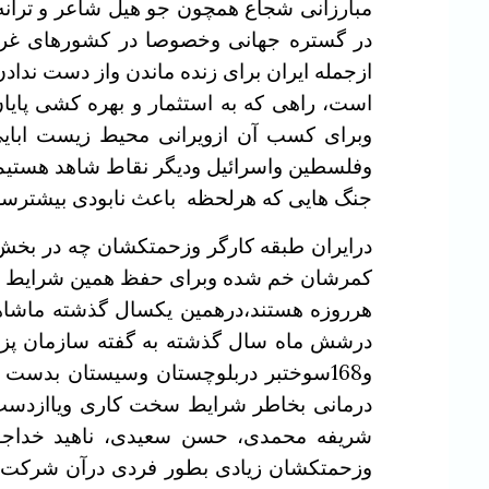
مبارزانی شجاع همچون جو هیل شاعر و ترانه 
در گستره جهانی وخصوصا در کشورهای غربی 
ازجمله ایران برای زنده ماندن واز دست نداد
است، راهی که به استثمار و بهره کشی پا
وبرای کسب آن ازویرانی محیط زیست ابایی 
وفلسطین واسرائیل ودیگر نقاط شاهد هستیم
جنگ هایی که هرلحظه باعث نابودی بیشترسرم
درایران طبقه کارگر وزحمتکشان چه در بخش 
کمرشان خم شده وبرای حفظ همین شرایط خفت
هرروزه هستند،درهمین یکسال گذشته ماشاهد 
و168سوختبر دربلوچستان وسیستان بدست
درمانی بخاطر شرایط سخت کاری ویاازدست دا
شریفه محمدی، حسن سعیدی، ناهید خداجو، 
وزحمتکشان زیادی بطور فردی درآن شرکت داش