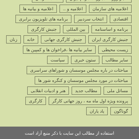
ص
اعلامیه های سازمان
اعلامیه و ...
اعلامیه و بیانیه ها
اقتصادی
انتخاب سردبیر
برنامه های تلویزیون برابری
برنامه و اساسنامه
بین المللی
جنبش کارگری
جنبش کارگری ایران
جنبش کارگری جهانی
خانه
زنان
پ
زیست محیطی
سایر بیانیه ها ،فراخوان ها و کمپین ها
ص
سایر مطالب
ستون خبری
سیاست
مباحثات در باره مجلس موسسان و شوراهای سراسری
مباحثات در مورد مجلس موسسان و کنگره شور ها
مسائل ملی
مطالب جدید
هنر و ادبیات انقلابی
پ
ص
پرونده ویژه اول ماه مه ، روز جهانی کارگر
کارگری
گوناگون
یاد یاران
استفاده از مطالب این سایت با ذکر منبع آزاد است