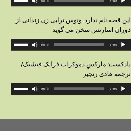
00:00
00:00
وت
افزایش
یا
کاهش
این قصه نام ندارد. ونوس ترابی زن زندانی از
صدا
دوران اسارتش سخن می گوید
از
کلیدهای
خش‌کننده
برای
بالا
00:00
00:00
وت
افزایش
و
یا
پایین
کاهش
استفاده
پادکست: مارکسِ دموکرات فرانک فیشبک/
صدا
کنید.
ترجمه هادی رنجبر
از
کلیدهای
خش‌کننده
برای
بالا
00:00
00:00
وت
افزایش
و
یا
پایین
کاهش
استفاده
صدا
کنید.
از
کلیدهای