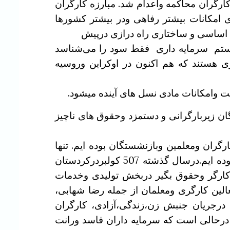
ارگران محاکمه واعدام شد. مبارزه کارگران
 امکانات بیشتر رفاهی ودر بیشتر کشورها
ات اساسی و ساختاری راه درازی درپیش
یستم سرمایه داری فقط سود را می‌شناسد
ی هستند که هم اکنون در اوکراین وروسیه
ت وامکانات مادی نسل های آینده میشود.
ن زیربارگرانی و دستمزد وحقوق های ناچیز
ران ومعلمین وبازنشستگان بوده ایم. تنها
درشش ماه سال گذشته به گفته سازمان پزشکی قانونی 1077 مورد مرگ کارگران براثرسوانح کاری بوده ایم.درسال گذشته 507 کولبردرکردستان
 کارگر وحقوق بگیر دربخش تولیدی وخدمات
الین کارگری ومعلمان از جمله رضا شهابی،
درجریان جنبش زن،زندگی،آزادی، کارگران
 درحالی است که سرمایه داران فاسد ورانت