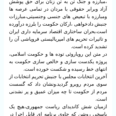
،مبارزه و جنگ تن به تن زنان برای حق پوشش
آزاد وبرابر حقوقی با مردان در تمامی عرصه ها
ومبارزه با تبعیض های جنسی وجنسیتی،مبارزات
جنبش دادخواهی ،ارکان حکومت را بلرزه درآورده
است.بحران ساختاری اقتصاد سرمایه داری ایران
و تاثیرات تحریم های امپریالیستی فروپاشی آن را
تشدید کرده است.
در متن این رویاروئی توده ها و حکومت اسلامی،
پروژه یکدست سازی و خالص سازی حکومت به
انتهای خط رسیده و شکست خورده است.
آخرین انتخابات مجلس با جنبش تحریم انتخابات از
سوی مردم روبرو گردید.ونشان داد که گسست
مردم از حکومت تا چه میزان عمیق و پر نشدنی
است.
ازمیان شش کاندیدای ریاست جمهوری،هیچ یک
پاسخی روشن که حاوی برنامه ای قابل اجرا در