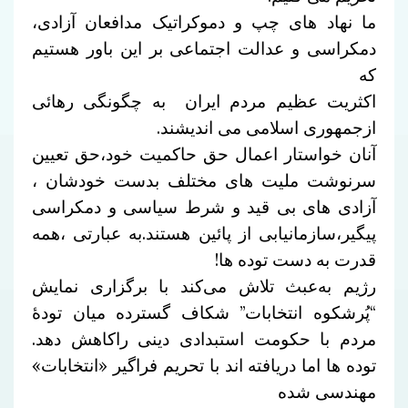
ما نهاد های چپ و دموکراتیک مدافعان آزادی،
دمکراسی و عدالت اجتماعی بر این باور هستیم
که
اکثریت عظیم مردم ایران به چگونگی رهائی
ازجمهوری اسلامی می اندیشند.
آنان خواستار اعمال حق حاکمیت خود،حق تعیین
سرنوشت ملیت های مختلف بدست خودشان ،
آزادی های بی قید و شرط سیاسی و دمکراسی
پیگیر،سازمانیابی از پائین هستند.به عبارتی ،همه
قدرت به دست توده ها!
رژیم به‌عبث تلاش می‌کند با برگزاری نمایش
“پُرشکوه انتخابات” شکاف گسترده میان تودۀ
مردم با حکومت استبدادی دینی راکاهش دهد.
توده ها اما دریافته اند با تحریم فراگیر «انتخابات»
مهندسی شده