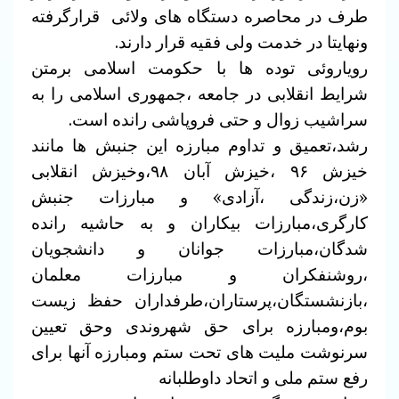
طرف در محاصره دستگاه های ولائی قرارگرفته
ونهایتا در خدمت ولی فقیه قرار دارند.
رویاروئی توده ها با حکومت اسلامی برمتن
شرایط انقلابی در جامعه ،جمهوری اسلامی را به
سراشیب زوال و حتی فروپاشی رانده است.
رشد،تعمیق و تداوم مبارزه این جنبش ها مانند
خیزش ۹۶ ،خیزش آبان ۹۸،وخیزش انقلابی
«زن،زندگی ،آزادی» و مبارزات جنبش
کارگری،مبارزات بیکاران و به حاشیه رانده
شدگان،مبارزات جوانان و دانشجویان
،روشنفکران و مبارزات معلمان
،بازنشستگان،پرستاران،طرفداران حفظ زیست
بوم،ومبارزه برای حق شهروندی وحق تعیین
سرنوشت ملیت های تحت ستم ومبارزه آنها برای
رفع ستم ملی و اتحاد داوطلبانه