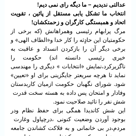
عدالتی ندیدیم – ما دیگه رای نمی دیم!
انتخاب ما تشکل یابی مستقل از پائین ، تقویت
اتحاد و همبستگی کارگران و زحمتکشان!
مرگ پرابهام رئیسی وهمراهانش (که برخی از
حکومتیان این حادٍثه را کار خدا و«الطاف الهی» و
برخی دیگر آن را بازکردن انسداد و عاقبت به
خیری رئیسی دانسته اند) حکومت را
ناگزیرکرد،نمایش «انتخابات » دیگری را مهندسی
نماید تا هرچه سریعتر جایگزینی برای او «تعیین»
شود. شورای نگهبان حکومت ازمیان کاربدستان
وفادار و امتحان پس داده به هسته سخت قدرت
شش نفر را تائید صلاحیت نمود.
این شش کاندیدا همگی برای حفظ نظام ودر
بوجود آوردن وضعیت کنونی ،درچپاول وغارت
مردم،در بی خانمانی و به فلاکت کشاندن جامعه