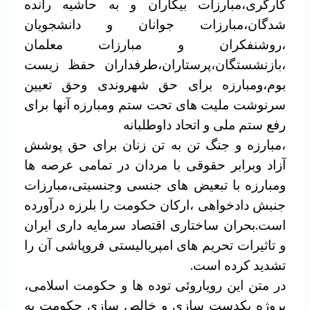
کارگری،مبارزات بیکاران و به حاشیه رانده
شدگان،مبارزات جوانان و دانشجویان
،روشنفکران و مبارزات معلمان
،بازنشستگان،پرستاران،طرفداران حفظ زیست
بوم،ومبارزه برای حق شهروندی وحق تعیین
سرنوشت ملیت های تحت ستم ومبارزه آنها برای
رفع ستم ملی و اتحاد داوطلبانه
،مبارزه و جنگ تن به تن زنان برای حق پوشش
آزاد وبرابر حقوقی با مردان در تمامی عرصه ها
ومبارزه با تبعیض های جنسی وجنسیتی،مبارزات
جنبش دادخواهی ،ارکان حکومت را بلرزه درآورده
است.بحران ساختاری اقتصاد سرمایه داری ایران
و تاثیرات تحریم های امپریالیستی فروپاشی آن را
تشدید کرده است.
در متن این رویاروئی توده ها و حکومت اسلامی،
پروژه یکدست سازی و خالص سازی حکومت به