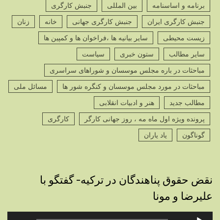
برنامه و اساسنامه
بین المللی
جنبش کارگری
جنبش کارگری ایران
جنبش کارگری جهانی
خانه
زنان
زیست محیطی
سایر بیانیه ها ،فراخوان ها و کمپین ها
سایر مطالب
ستون خبری
سیاست
مباحثات در باره مجلس موسسان و شوراهای سراسری
مباحثات در مورد مجلس موسسان و کنگره شور ها
مسائل ملی
مطالب جدید
هنر و ادبیات انقلابی
پرونده ویژه اول ماه مه ، روز جهانی کارگر
کارگری
گوناگون
یاد یاران
نقض حقوق پناهندگان در ترکیه- گفتگو با
علیرضا و مونا
پخش‌کننده