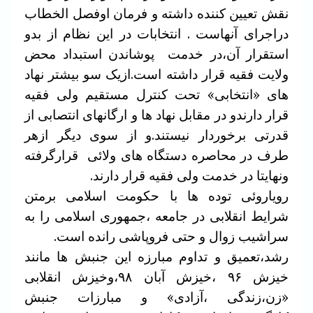
نقش تعیین کننده داشته و فرمان اوفصل الخطاب
دراجرای آنهاست . انتخابات در این نظام از بدو
استقرار آن،در خدمت پوشاندن استبداد محض
ولایت فقیه قرار داشته است.ازیک سو بیشتر نهاد
های «انتخابی» تحت کنترل مستقیم ولی فقیه
قرار دارندو در مقابل نهاد ها و ارگانهای انتصابی از
قدرتی برخوردار نیستند.و از سوی دیگر ازهر
طرف در محاصره دستگاه های ولائی قرارگرفته
ونهایتا در خدمت ولی فقیه قرار دارند.
رویاروئی توده ها با حکومت اسلامی برمتن
شرایط انقلابی در جامعه ،جمهوری اسلامی را به
سراشیب زوال و حتی فروپاشی رانده است.
رشد،تعمیق و تداوم مبارزه این جنبش ها مانند
خیزش ۹۶ ،خیزش آبان ۹۸،وخیزش انقلابی
«زن،زندگی ،آزادی» و مبارزات جنبش