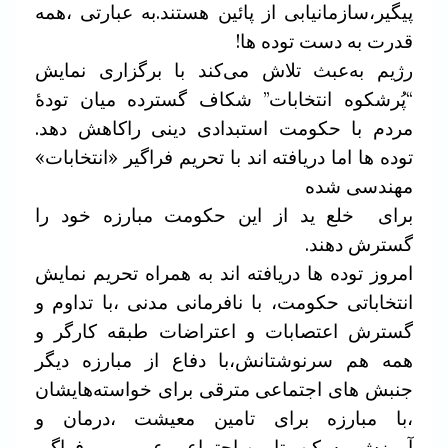
پیگیر،سازمانیابی از پائین هستند.به عبارتی ،همه
قدرت به دست توده ها!
رژیم به‌عبث تلاش می‌کند با برگزاری نمایش
“پُرشکوه انتخابات” شکاف گسترده میان تودۀ
مردم با حکومت استبدادی دینی راکاهش دهد.
توده ها اما دریافته اند با تحریم فراگیر «انتخابات»
مهندسی شده
برای خلع ید از این حکومت مبارزه خود را
گسترش دهند.
امروز توده ها دریافته اند به همراه تحریم نمایش
انتخاباتی حکومت، با نافرمانی مدنی ،با تداوم و
گسترش اعتصابات و اعتراضات طبقه کارگر و
همه هم سرنوشتانش،با دفاع از مبارزه دیگر
جنبش های اجتماعی مترقی برای خواسته‌هایشان
،با مبارزه برای تامین معیشت ،درمان و
آموزش،مسکن ،تامین اجتماعی عمومی و فراگیر