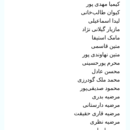
کیمیا مهدی پور
کیوان طالب‌خانی
لیدا اسماعیلی
مازیار گیلانی نژاد
مامک استیفا
متین قاسمی
متین نهاوندی پور
محرم پورحسینی
محسن عادل
محمد ملک گودرزی
محمود صدیقی‌پور
مرضیه بدری
مرضیه دارستانی
مرضیه قاری حقیقت
مرضیه نظری