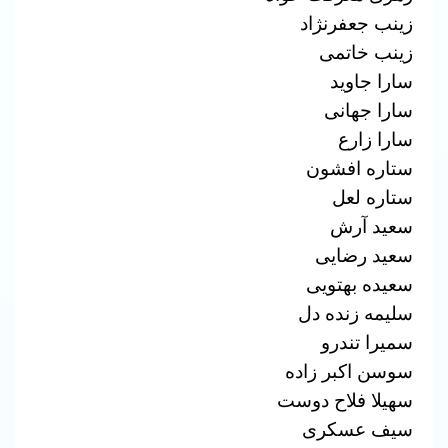
زینب جعفرنژاد
زینب خاتمی
سارا جاوید
سارا جهانی
سارا زارع
ستاره افشون
ستاره لعل
سعید آرش
سعید رضایی
سعیده بهتویی
سلیمه زنده دل
سمیرا تندرو
سوسن اکبر زاده
سهیلا فلاح دوست
سیف عسکرى