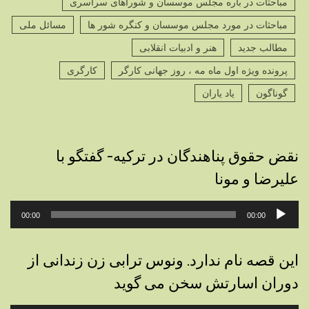
مباحثات در باره مجلس موسسان و شوراهای سراسری
مباحثات در مورد مجلس موسسان و کنگره شور ها
مسائل ملی
مطالب جدید
هنر و ادبیات انقلابی
پرونده ویژه اول ماه مه ، روز جهانی کارگر
کارگری
گوناگون
یاد یاران
نقض حقوق پناهندگان در ترکیه- گفتگو با
علیرضا و مونا
پخش‌کننده
00:00
00:00
صوت
این قصه نام ندارد. ونوس ترابی زن زندانی از
دوران اسارتش سخن می گوید