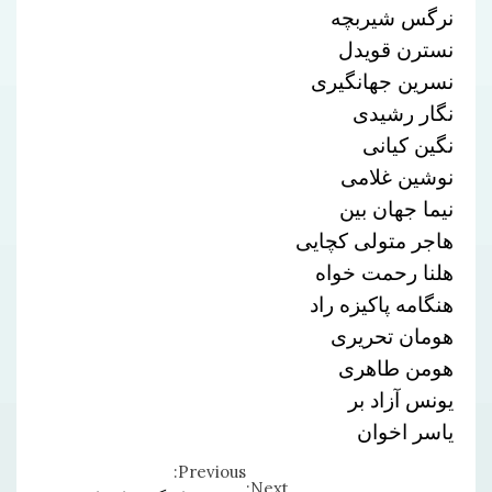
نرگس شیربچه
نسترن قویدل
نسرین جهانگیری
نگار رشیدی
نگین کیانی
نوشین غلامی
نیما جهان بین
هاجر متولی کچایی
هلنا رحمت خواه
هنگامه پاکیزه راد
هومان تحریری
هومن طاهری
یونس آزاد بر
یاسر اخوان
Previous:
Continue
Next: