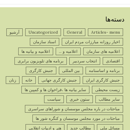
دسته‌ها
Articles- menu
General
Uncategorized
آرشیو
پ
اخبار روزانه مبارزات مردم ایران
اسناد سازمان
ص
اعلامیه های سازمان
اعلامیه و ...
اعلامیه و بیانیه ها
اقتصادی
انتخاب سردبیر
برنامه های تلویزیون برابری
برنامه و اساسنامه
بین المللی
جنبش کارگری
جنبش کارگری ایران
جنبش کارگری جهانی
خانه
زنان
پ
زیست محیطی
سایر بیانیه ها ،فراخوان ها و کمپین ها
ص
سایر مطالب
ستون خبری
سیاست
مباحثات در باره مجلس موسسان و شوراهای سراسری
مباحثات در مورد مجلس موسسان و کنگره شور ها
مسائل ملی
مطالب جدید
هنر و ادبیات انقلابی
پ