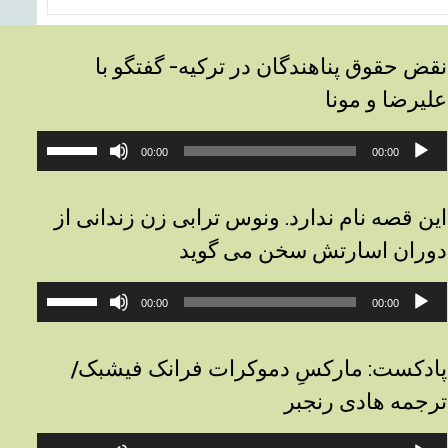
نقض حقوق پناهندگان در ترکیه- گفتگو با
علیرضا و مونا
خش‌کننده
برای
00:00
00:00
وت
افزایش
یا
کاهش
این قصه نام ندارد. ونوس ترابی زن زندانی از
صدا
دوران اسارتش سخن می گوید
از
کلیدهای
خش‌کننده
برای
بالا
00:00
00:00
وت
افزایش
و
یا
پایین
کاهش
استفاده
پادکست: مارکسِ دموکرات فرانک فیشبک/
صدا
کنید.
ترجمه هادی رنجبر
از
کلیدهای
خش‌کننده
برای
بالا