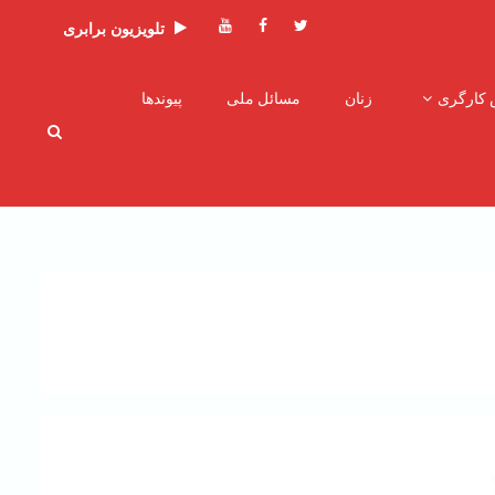
توئیتر
فیسبوک
یوتیوب
تلویزیون برابری
 کارگری
زنان
مسائل ملی
پیوندها