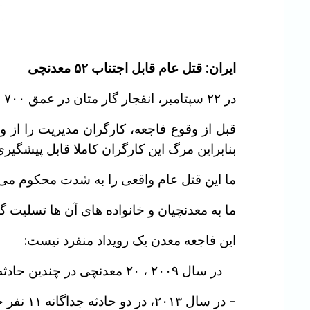
ایران: قتل عام قابل اجتناب ۵۲ معدنچی
در ۲۲ سپتامبر، انفجار گار متان در عمق ۷۰۰ متری در معدن زغال سنگ طبس دستکم ۵۲ نفر را کشت و ۲۰ نفر را هم زخمی کرد.
قبل از وقوع فاجعه، کارگران مدیریت را از و
بنابراین مرگ این کارگران کاملا قابل پیشگیری
ما این قتل عام واقعی را به شدت محکوم می 
ما به معدنچیان و خانواده های آن ها تسلیت گ
این فاجعه معدن یک رویداد منفرد نیست:
– در سال ۲۰۰۹ ، ۲۰ معدنچی در چندین حادثه کشته شدند ،
– در سال ۲۰۱۳، در دو حادثه جداگانه ۱۱ نفر جان خود را از دست دادند،