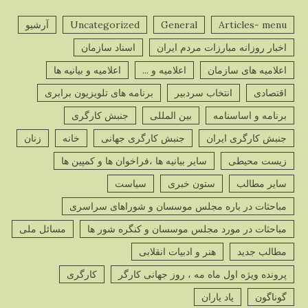
Articles- menu
General
Uncategorized
آرشیو
اخبار روزانه مبارزات مردم ایران
اسناد سازمان
اعلامیه های سازمان
اعلامیه و ...
اعلامیه و بیانیه ها
اقتصادی
انتخاب سردبیر
برنامه های تلویزیون برابری
برنامه و اساسنامه
بین المللی
جنبش کارگری
جنبش کارگری ایران
جنبش کارگری جهانی
خانه
زنان
زیست محیطی
سایر بیانیه ها ،فراخوان ها و کمپین ها
سایر مطالب
ستون خبری
سیاست
مباحثات در باره مجلس موسسان و شوراهای سراسری
مباحثات در مورد مجلس موسسان و کنگره شور ها
مسائل ملی
مطالب جدید
هنر و ادبیات انقلابی
پرونده ویژه اول ماه مه ، روز جهانی کارگر
کارگری
گوناگون
یاد یاران