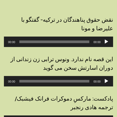
نقض حقوق پناهندگان در ترکیه- گفتگو با
علیرضا و مونا
پخش‌کننده
00:00
00:00
صوت
این قصه نام ندارد. ونوس ترابی زن زندانی از
دوران اسارتش سخن می گوید
پخش‌کننده
00:00
00:00
صوت
پادکست: مارکسِ دموکرات فرانک فیشبک/
ترجمه هادی رنجبر