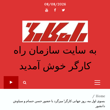
Ski
08/08/2026
t
توئیتر
فیسبوک
یوتیوب
conten
به سایت سازمان راه
کارگر خوش آمدید
Primary
Menu
Home
بسوی اول مه، روز جهانی کارگر! میزگرد با حضور حسن حسام و سیاوش
دانشور