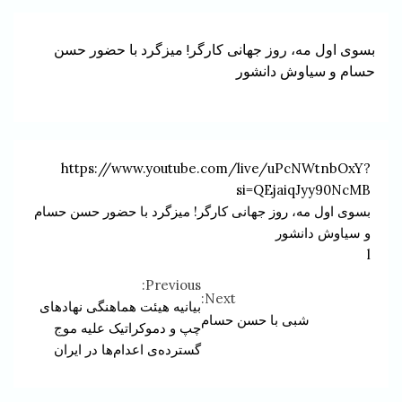
بسوی اول مه، روز جهانی کارگر! میزگرد با حضور حسن
حسام و سیاوش دانشور
https://www.youtube.com/live/uPcNWtnbOxY?
si=QEjaiqJyy90NcMB
بسوی اول مه، روز جهانی کارگر! میزگرد با حضور حسن حسام
و سیاوش دانشور
l
Previous:
Continue
Next:
بیانیه هیئت هماهنگی نهادهای
شبی با حسن حسام
Reading
چپ و دموکراتیک علیه موج
گسترده‌ی اعدام‌ها در ایران