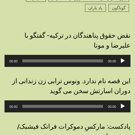
گوناگون
یاد یاران
نقض حقوق پناهندگان در ترکیه- گفتگو با
علیرضا و مونا
پخش‌کننده
00:00
00:00
صوت
این قصه نام ندارد. ونوس ترابی زن زندانی از
دوران اسارتش سخن می گوید
پخش‌کننده
00:00
00:00
صوت
پادکست: مارکسِ دموکرات فرانک فیشبک/