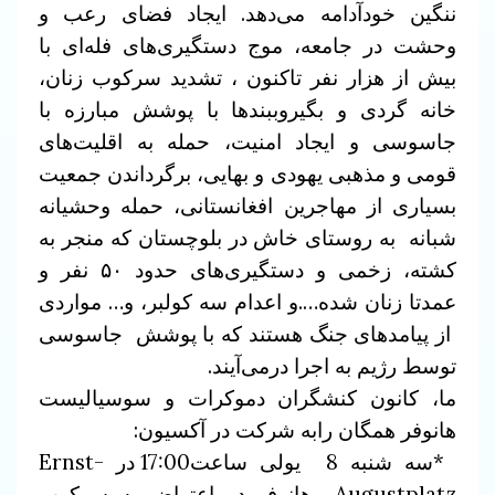
ننگین خودآدامه می‌دهد. ایجاد فضای رعب و
وحشت در جامعه، موج دستگیری‌های فله‌ای با
بیش از هزار نفر تاکنون ، تشدید سرکوب زنان،
خانه گردی و بگیروببندها با پوشش مبارزه با
جاسوسی و ایجاد امنیت، حمله به اقلیت‌های
قومی و مذهبی یهودی و بهایی، برگرداندن جمعیت
بسیاری از مهاجرین افغانستانی، حمله وحشیانه
شبانه به روستای خاش در بلوچستان که منجر به
کشته، زخمی و دستگیری‌های حدود ۵۰ نفر و
عمدتا زنان شده….و اعدام سه کولبر، و… مواردی
از پیامدهای جنگ هستند که با پوشش جاسوسی
توسط رژیم به اجرا درمی‌آیند.
ما، کانون کنشگران دموکرات و سوسیالیست
هانوفر همگان رابه شرکت در آکسیون:
*سه شنبه 8 یولی ساعت17:00 در Ernst-
Augustplatz هانوفر در اعتراض به سرکوب