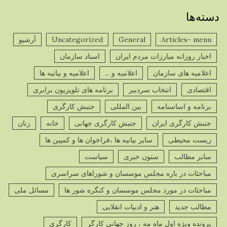
دسته‌ها
Articles- menu
General
Uncategorized
آرشیو
اخبار روزانه مبارزات مردم ایران
اسناد سازمان
اعلامیه های سازمان
اعلامیه و ...
اعلامیه و بیانیه ها
اقتصادی
انتخاب سردبیر
برنامه های تلویزیون برابری
برنامه و اساسنامه
بین المللی
جنبش کارگری
جنبش کارگری ایران
جنبش کارگری جهانی
خانه
زنان
زیست محیطی
سایر بیانیه ها ،فراخوان ها و کمپین ها
سایر مطالب
ستون خبری
سیاست
مباحثات در باره مجلس موسسان و شوراهای سراسری
مباحثات در مورد مجلس موسسان و کنگره شور ها
مسائل ملی
مطالب جدید
هنر و ادبیات انقلابی
پرونده ویژه اول ماه مه ، روز جهانی کارگر
کارگری