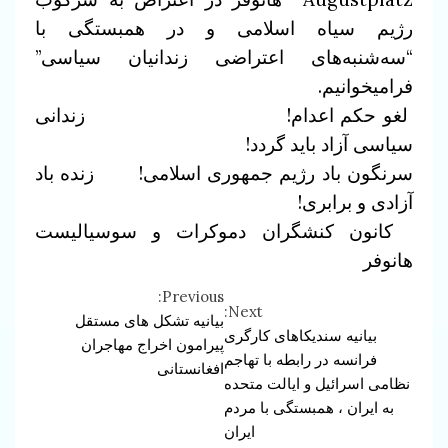
رژیم سیاه اسلامی و در همبستگی با
“سه‌شنبه‌های اعتراضی زندانیان سیاسی”
فرامیخوانیم.
لغو حکم اعدام! زندانی
سياسی آزاد باید گردد!
سرنگون باد رژیم جمهوری اسلامی! زنده باد
آزادی و برابری!
کانون کنشگران دموکرات و سوسیالیست
هانوفر
Previous:
Continue
Next:
بیانیه تشکل های مستقل
بیانیه سندیکاهای کارگری
Reading
پیرامون اخراج مهاجران
فرانسه در رابطه با تهاجم
افغانستانی
نظامی اسرائیل و ایالت متحده
به ایران ، همبستگی با مردم
ایران