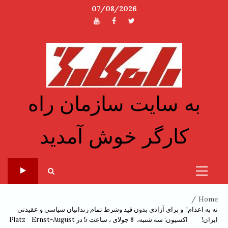
Ski
07/08/2026
t
توئیتر
فیسبوک
یوتیوب
conten
به سایت سازمان راه
کارگر خوش آمدید
Primary
Menu
Home
نه به اعدام! و برای آزادی بدون قید وشرط تمام زندانیان سیاسی و عقیدتی
ایران! اکسیون: سه شنبه، 8 جولای ، ساعت 5 در Platz Ernst-August