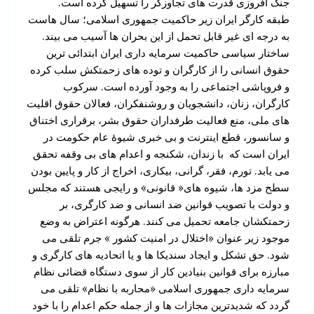
جنگ افروزی قدرت های تجاوزگر را تسهیل کرده است.
طبقه کارگر ایران زیر حاکمیت جمهوری اسلامی؛ سال هاست
به درجه ای غیر قابل تحمل از این بحران ها آسیب می بیند.
ساختار سیاسی حاکمیت سرمایه داری ایران ابتدائی ترین
حقوق انسانی را از کارگران و توده های زحمتکش سلب کرده
و فروپاشی اجتماعی را به وجود آورده است. سرکوب
کارگران، زنان، دانشجویان و روشنفکران، فعالان حقوق اقلیت
های ملی، منع فعالیت طرفداران حقوق بشر، برقراری اختناق
و سانسور، قطع اینترنت و بی خبری شیوۀ عام حکومت در
ایران است که با زندان، شکنجه و اعدام های بی وقفه تحقق
می یابد. تورم، فقر، گرانی، بیکاری، اخراج از کار و پایین بودن
سطح مزد ها، شیوه های« قانونی» و رایجی هستند که مجلس
و دولت با تصویب قوانین ضد انسانی و ضد کارگری، بر
زحمتکشان جامعه تحمیل می کنند. هرگونه اعتراض به وضع
موجود زیر عنوان «اختلال در امنیت کشور » جرم تلقی می
شود. حق تشکل و ایجاد سندیکا ها و یا اتحادیه های کارگری و
مبارزه برای قوانین بنیادین کار از سوی دستگاه قضائی نظام
سرمایه داری جمهوری اسلامی «محاربه با نظام» تلقی می
گردد که شدیدترین مجازات ها و از جمله حکم اعدام را با خود