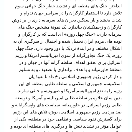
انداختن جنگ های منطقه ای و تشدید خطر جنگ جهانی سوم
تلاش دارد تا استثمار کارگران را در سراسر جهان تدوام و
شدت بخشد و بار سنگین بحران های سرمایه داری را بر دوش
کارگران و زحمتکشان بیاندازد. یک نمونۀ مشخص جنگ های
سرمایه داری، «جنگ چهل روزه» ای است که بر کارگران و
توده های مردم ایران تحمیل شده و احتمال از سرگیری آن به
اشکال مختلف و در آیندۀ نزدیک یا دور وجود دارد. جنگ چهل
روزه، یک جنگ تجاوزگرانه از سوی امپریالیسم آمریکا و رژیم
اسرائیل برای تحقق اهداف سلطه گرانه آنها در جهان و در
منطقۀ خاورمیانه و با هدف براندازی یا تضعیف و به تسلیم
وادار کردن رژیم جمهوری اسلامی رخ داد تا نفوذ پان
اسلامیسم جمهوری اسلامی و سلطه طلبی منطقه ای این
رژیم را به نفع امپریالیسم آمریکا و صهیونیسم خنثی سازند.
بدین سان علاوه بر سلطه طلبی امپریالیسم آمریکا و توسعه
طلبی رژیم اسرائیل در خاورمیانه، سیاست های واپسگرایانه و
ضد مردمی رژیم جمهوری اسلامی، بویژه تلاش های این رژیم
برای گسترش نفوذ سیاسی و نظامی خود در منطقه، یکی از
عوامل مؤثر در تشدید تنش ها و درگیری های منطقه ای بوده و