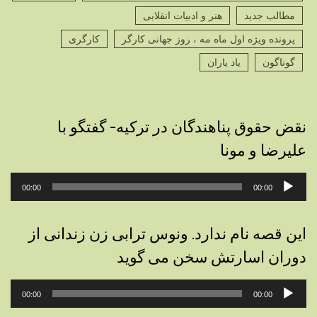
مطالب جدید
هنر و ادبیات انقلابی
پرونده ویژه اول ماه مه ، روز جهانی کارگر
کارگری
گوناگون
یاد یاران
نقض حقوق پناهندگان در ترکیه- گفتگو با
علیرضا و مونا
پخش‌کننده
00:00
00:00
صوت
این قصه نام ندارد. ونوس ترابی زن زندانی از
دوران اسارتش سخن می گوید
پخش‌کننده
00:00
00:00
صوت