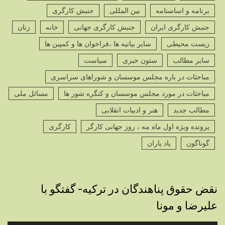
برنامه و اساسنامه
بین المللی
جنبش کارگری
جنبش کارگری ایران
جنبش کارگری جهانی
خانه
زنان
زیست محیطی
سایر بیانیه ها ،فراخوان ها و کمپین ها
سایر مطالب
ستون خبری
سیاست
مباحثات در باره مجلس موسسان و شوراهای سراسری
مباحثات در مورد مجلس موسسان و کنگره شور ها
مسائل ملی
مطالب جدید
هنر و ادبیات انقلابی
پرونده ویژه اول ماه مه ، روز جهانی کارگر
کارگری
گوناگون
یاد یاران
نقض حقوق پناهندگان در ترکیه- گفتگو با
علیرضا و مونا