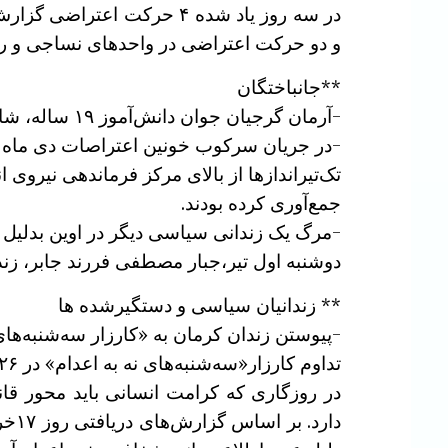
و دو حرکت اعتراضی در واحدهای نساجی و 
**جانباختگان
-آرمان گرجیان جوان دانش‌‌آموز ۱۹ ساله، شامگاه ۱۸ دی ۱۴۰۴ بر اثر شلیک گلوله جنگی در بابامیدان فارس کشته شد .
-در جریان سرکوب خونین اعتراصات دی ماه 
تک‌تیراندازها از بالای مرکز فرماندهی نیروی 
جمع‌آوری کرده بودند.
-مرگ یک زندانی سیاسی دیگر در اوین بدلی
دوشنبه اول تیر،جبار مصطفی فررند جابر، زن
** زندانیان سیاسی و دستگیرشده ها
-پیوستن زندان کرمان به «کارزار سه‌شنبه‌های
تداوم کارزار«سه‌شنبه‌های نه به اعدام» در ۱۲۶مین هفته ، اعتصاب غذا در ۵۷ زندان مختلف ، در اطلاعیه زندانیان اعتصابی از جمله آمده است :
در روزگاری که کرامت انسانی باید محور قا