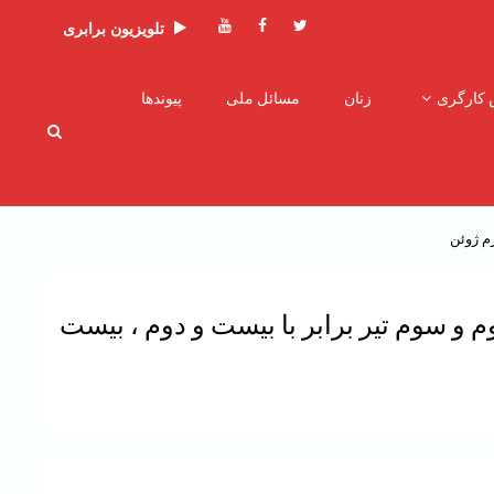
توئیتر
فیسبوک
یوتیوب
تلویزیون برابری
 کارگری
زنان
مسائل ملی
پیوندها
رم ژوئن
م و سوم تیر برابر با بیست و دوم ، بیست