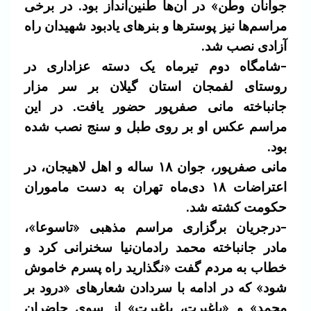
جوانان وطن» در آن‌ها طنین‌انداز بود. در برخی
مراسم‌ها نیز پوسترها و بنرهای یادبود شهیدان راه
آزادی نصب شد.
-شامگاه دوم تیرماه یک دسته عزاداری در
روستای لفمجان استان گیلان بر سر مزار
جانباخته مانی صفرپور حضور یافت. در این
مراسم عکس او بر روی طبل و سنج نصب شده
بود.
مانی صفرپور، جوان ۱۸ ساله و اهل لاهیجان، در
اعتراضات ۱۸ دی‌ماه تهران به دست ماموران
حکومت کشته شد.
-درجریان برگزاری مراسم مذهبی «تاسوعا»،
مادر جانباخته محمد رادمان‌نیا سخنرانی کرد و
خطاب به مردم گفت «نگذارید راه پسرم خاموش
شود» که در ادامه با سردادن شعارهای «درود بر
محمد» و «باغیرت، باغیرت» از سوی حاضران