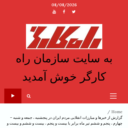
Ski
08/08/2026
t
توئیتر
فیسبوک
یوتیوب
conten
به سایت سازمان راه
کارگر خوش آمدید
Primary
Menu
Home
گزارش از خبرها و مبارزات انقلابی مردم ایران در پنجشنبه ، جمعه و شنبه –
چهارم ، پنجم و ششم تیر ماه برابر با بیست و پنجم ، بیست و ششم و بیست و