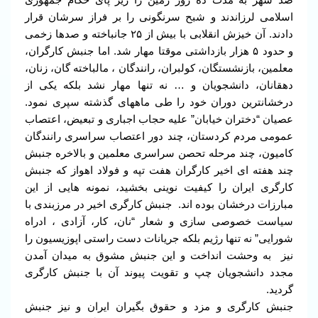
اسلامی لرزاندند و شبح سرنگونی را بر فراز سرشان قرار
دادند. آن خیزش انقلابی با بیش از ۲۵ جانباخته و صدها زخمی
و حدود ۵ هزار بازداشتی موقتا مهار شد. اما جنبش کارگران،
معلمین، بازنشستگان، کولبران، رانندگان ، مالباخته گان، زنان،
دهقانان، دانشجویان و … نه تنها مهار نشد بلکه یکی از
درخشانترین دوران خود را طی ماههای گذشته سپری نمود.
عصیان “دختران خیابان” علیه حجاب اجباری و تبعیض، اعتصاب
عمومی مردم کردستان، چند دور اعتصاب سراسری رانندگان
کامیون، چند مرحله تحصن سراسری معلمین و بالاخره جنبش
چند هفته ای اخیر کارگران هفت تپه و فولاد اهواز که جنبش
کارگری ایران را کیفیت نوینی بخشید، نمونه هایی از این
مبارزات درخشان بوده اند. جنبش کارگری اخیر در مرزبندی با
سیاست خصوصی سازی و شعار “نان، کار، آزادی ، ادراه
شورایی” نه تنها رژیم بلکه جریانات دست راستی اپوزیسیون را
نیز به وحشت انداخت و این جنبش مشوق به میدان آمدن
مجدد دانشجویان چپ و تقویت پیوند آن با جنبش کارگری
گردید.
جنبش کارگری و مزد و حقوق بگیران ایران و نیز جنبش