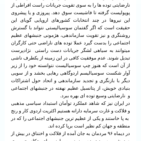
نارضایتی توده ها را به سوی تقویت جریانات راست افراطی از
پوپولیست گرفته تا فاشیست سوق دهد. پیروزی و یا پیشروی
این نیروها در چند انتخابات کشورهای اروپایی گویای این
حقیقت است که اگر گفتمان سوسیالیستی نتواند با گسترش
روشنگری و نیز تقویت سازماندهی، هژمونی جنبشهای عظیم
اجتماعی را بدست گیرد عملا توده های ناراضی حتی کارگران
میتوانند به سیاهی لشگر جریانات دست راستی نژادپرست
تبدیل شوند. عدم موفقیت کافی در این زمینه از یکطرف ناشی
از آن است که هنوز چپ سوسیالیست نتوانسته خود را از زیر
آوار شکست سوسیالیسم اردوگاهی رهایی بخشد و از سویی
دیگر با بازنگری و تجدید سازماندهی و اتحاد حول اشتراکات
بنیادی خویش، از پتانسیل عظیم نهفته در جنبشهای اجتماعی
و نارضایتی وسیع توده ای بهره ببرد.
در ایران نیز که شاهد عملکرد توأمان استبداد سیاسی مذهبی
و فلاکت و غارت سرمایه دارانه هستیم اکثریت اردوی کار و رنج
به پا خاستند و یکی از عظیم ترین جنبشهای اجتماعی را که در
منطقه و جهان کم نظیر است برپا کرده اند.
در دیماه ۹۶ مردمان به جان آمده از فلاکت و اختناق در بیش از
صد شهر به مدت ده روز زمین را زیر پای حکام جمهوری