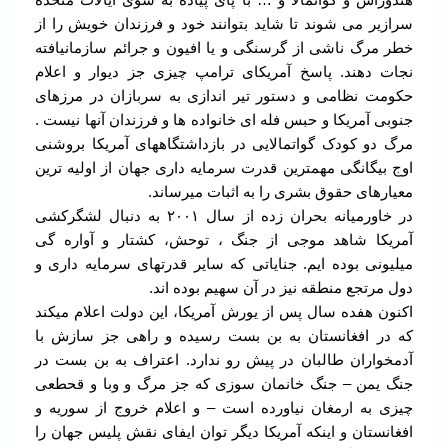
سرازیر می شوند تا شاید بتوانند خود و فرزندان خویش را از
خطر مرگ ناشی از گرسنگی و یا افیون و جرائم سازمانیافته
نجات دهند. پاسخ آمریکای ترامپ چیزی جز دیوار و اعلام
حکومت نظامی و دستور تیر اندازی به سربازان در مرزهای
جنوبی آمریکا و حبس فله ای خانواده ها و فرزندان آنها نیست .
مرگ دو کودک گواتمالایی در بازداشتگاههای آمریکا بروشنی
اوج بیگانگی مهمترین قدرت سرمایه داری جهان از اولیه ترین
معیارهای حقوق بشری را به اثبات میرساند.
در خاورمیانه بحران زده از سال ۲۰۰۱ به دنبال لشگرکشی
آمریکا شاهد موجی از جنگ ، توحش، کشتار و آواره گی
میلیونی بوده ایم. جنایاتی که سایر قدرتهای سرمایه داری و
دول مرتجع منطقه نیز در آن سهیم بوده اند.
اکنون هفده سال پس از یورش آمریکا، این دولت اعلام میکند
که در افغانستان به بن بست رسیده و راهی جز سازش با
آدمخواران طالبان در پیش رو ندارد. اعتراف به بن بست در
جنگ یمن – جنگ خانمان سوزی که جز مرگ و وبا و قحطعی
چیزی به ارمغان نیاورده است – و اعلام خروج از سوریه و
افغانستان و اینکه آمریکا دیگر توان ایفای نقش پلیس جهان را