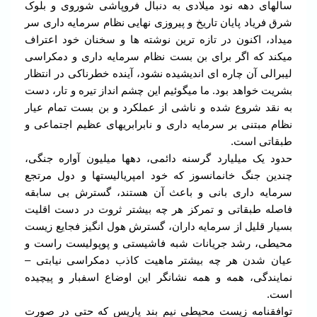
سالهای دهه نود میلادی به دنبال فروپاشی شوروی و بلوک
شرق فریاد پایان تاریخ و پیروزی نهایی نظام سرمایه داری سر
میداد، اکنون در تازه ترین نوشته ها و سخنان خود اعتراف
میکند که اگر برای بن بست نظام سرمایه داری و دمکراسی
لیبرالی آن چاره ای اندیشیده نشود، آینده خطرناکی در انتظار
بشریت خواهد بود. ما میگوئیم این چشم انداز تیره و تار، دست
به نقد شروع شده و ناشی از عملکرد و بن بست تمام عیار
نظام مبتنی بر سرمایه داری و نابرابریهای عظیم اجتماعی و
طبقاتی است.
حدود یک میلیارد گرسنه دائمی، دهها میلیون آواره جنگی،
چندین جنگ خانمانسوز که خود امپریالیستها و دول مرتجع
سرمایه داری بانی و باعث آن هستند، گسترش بی سابقه
فاصله طبقاتی و تمرکز هر چه بیشتر ثروت در دست اقلیت
بسیار قلیل از سرمایه داران، گسترش هول انگیز فجایع زیست
محیطی، رشد جریانات شبه فاشیستی و پوپولیست راست و
عیان شدن هر چه بیشتر ماهیت کاذب دمکراسی نیابتی –
نمایندگی، همه و همه نشانگر این اوضاع اسفبار و پیچیده
است.
توافقنامه زیست محیطی نیم بند پاریس که حتی در صورت