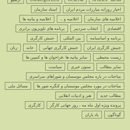
اخبار روزانه مبارزات مردم ایران
اسناد سازمان
اعلامیه های سازمان
اعلامیه و ...
اعلامیه و بیانیه ها
اقتصادی
انتخاب سردبیر
برنامه های تلویزیون برابری
برنامه و اساسنامه
بین المللی
جنبش کارگری
جنبش کارگری ایران
جنبش کارگری جهانی
خانه
زنان
زیست محیطی
سایر بیانیه ها ،فراخوان ها و کمپین ها
سایر مطالب
ستون خبری
سیاست
مباحثات در باره مجلس موسسان و شوراهای سراسری
مباحثات در مورد مجلس موسسان و کنگره شور ها
مسائل ملی
مطالب جدید
هنر و ادبیات انقلابی
پرونده ویژه اول ماه مه ، روز جهانی کارگر
کارگری
گوناگون
یاد یاران