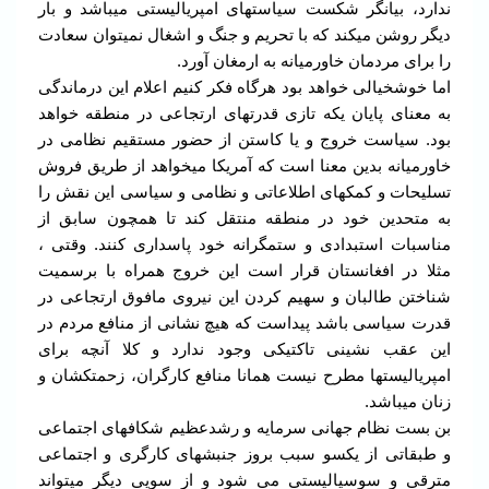
ندارد، بیانگر شکست سیاستهای امپریالیستی میباشد و بار
دیگر روشن میکند که با تحریم و جنگ و اشغال نمیتوان سعادت
را برای مردمان خاورمیانه به ارمغان آورد.
اما خوشخیالی خواهد بود هرگاه فکر کنیم اعلام این درماندگی
به معنای پایان یکه تازی قدرتهای ارتجاعی در منطقه خواهد
بود. سیاست خروج و یا کاستن از حضور مستقیم نظامی در
خاورمیانه بدین معنا است که آمریکا میخواهد از طریق فروش
تسلیحات و کمکهای اطلاعاتی و نظامی و سیاسی این نقش را
به متحدین خود در منطقه منتقل کند تا همچون سابق از
مناسبات استبدادی و ستمگرانه خود پاسداری کنند. وقتی ،
مثلا در افغانستان قرار است این خروج همراه با برسمیت
شناختن طالبان و سهیم کردن این نیروی مافوق ارتجاعی در
قدرت سیاسی باشد پیداست که هیچ نشانی از منافع مردم در
این عقب نشینی تاکتیکی وجود ندارد و کلا آنچه برای
امپریالیستها مطرح نیست همانا منافع کارگران، زحمتکشان و
زنان میباشد.
بن بست نظام جهانی سرمایه و رشدعظیم شکافهای اجتماعی
و طبقاتی از یکسو سبب بروز جنبشهای کارگری و اجتماعی
مترقی و سوسیالیستی می شود و از سویی دیگر میتواند