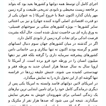
اجرای کامل آن توسط همه دولتها و کشورها بعید بود که بتواند
بر فاجعه زیست محیطی و نابودی تدریجی طبیعت و کره زمین
مهر پایان گذارد اکنون عملا با خروج آمریکا ( به عنوان یکی از
دو قدرت اقتصادی اصلی آلوده کننده جهان) و نیز بی اعتنائی
سایر کشورها – بویژه کشورهای متکی بر سوختهای فسیلی-
به ورق پاره ای بی خاصیت تبدیل شده است. حال آنکه بشریت
فرصت اندکی برای نجات کره زمین از نابودی کامل دارد.
اگر در گذشته در میان کشورهای جهان سوم دنبال انسانهای
فقیر و گرسنه بودند اکنون نه تنها بیکاری و بی خانمانی دامن
کشورهای پیشرفته سرمایه داری را گرفته بلکه فقر نیز دهها
میلیون انسان را در ورطه خود فرو برده است. از آمریکا تا
اروپا سال به سال صدها هزار انسان جدید به ورطه فقر و
تهیدستتی کشیده می شوند. جنبش جلیقه زردها در فرانسه
تنها گوشه ای از این تحول تازه را به نمایش میگذارد.
در امریکای لاتین دولتهای فاسد وابسته به امریکا یکی پس از
دیگری درماندگی کامل خود را برای تامین ابتدایی ترین نیازهای
یک زندگی انسانی برای شهروندان خویش به معرض نمایش
میگذارند. نتیجه این می شود که صدها هزار نفر از مکزیک و
هندوراس و گواتمالا و … با پای پیاده به سوی ایالات متحده