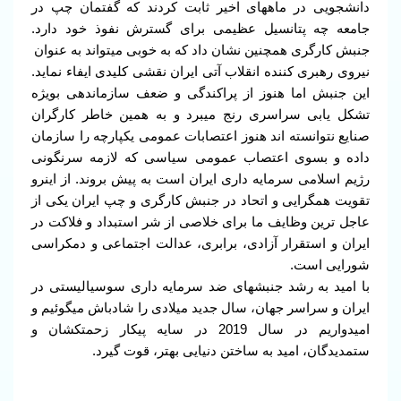
دانشجویی در ماههای اخیر ثابت کردند که گفتمان چپ در
جامعه چه پتانسیل عظیمی برای گسترش نفوذ خود دارد.
جنبش کارگری همچنین نشان داد که به خوبی میتواند به عنوان
نیروی رهبری کننده انقلاب آتی ایران نقشی کلیدی ایفاء نماید.
این جنبش اما هنوز از پراکندگی و ضعف سازماندهی بویژه
تشکل یابی سراسری رنج میبرد و به همین خاطر کارگران
صنایع نتوانسته اند هنوز اعتصابات عمومی یکپارچه را سازمان
داده و بسوی اعتصاب عمومی سیاسی که لازمه سرنگونی
رژیم اسلامی سرمایه داری ایران است به پیش بروند. از اینرو
تقویت همگرایی و اتحاد در جنبش کارگری و چپ ایران یکی از
عاجل ترین وظایف ما برای خلاصی از شر استبداد و فلاکت در
ایران و استقرار آزادی، برابری، عدالت اجتماعی و دمکراسی
شورایی است.
با امید به رشد جنبشهای ضد سرمایه داری سوسیالیستی در
ایران و سراسر جهان، سال جدید میلادی را شادباش میگوئیم و
امیدواریم در سال 2019 در سایه پیکار زحمتکشان و
ستمدیدگان، امید به ساختن دنیایی بهتر، قوت گیرد.