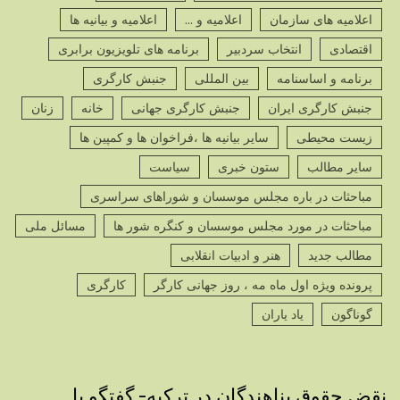
اعلامیه های سازمان
اعلامیه و ...
اعلامیه و بیانیه ها
اقتصادی
انتخاب سردبیر
برنامه های تلویزیون برابری
برنامه و اساسنامه
بین المللی
جنبش کارگری
جنبش کارگری ایران
جنبش کارگری جهانی
خانه
زنان
زیست محیطی
سایر بیانیه ها ،فراخوان ها و کمپین ها
سایر مطالب
ستون خبری
سیاست
مباحثات در باره مجلس موسسان و شوراهای سراسری
مباحثات در مورد مجلس موسسان و کنگره شور ها
مسائل ملی
مطالب جدید
هنر و ادبیات انقلابی
پرونده ویژه اول ماه مه ، روز جهانی کارگر
کارگری
گوناگون
یاد یاران
نقض حقوق پناهندگان در ترکیه- گفتگو با