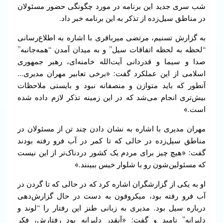
شب سری جدید این برنامه در مورد چگونگی حضور مسئولان
در مناطق سیل‌زده از تذکر به این برنامه خبر داد.
به گزارش تسنیم، مرتضی میرباقری با اشاره به اطلاع‌‌رسانی
“لحظه به لحظه اتفاقات سیل” و به میدان آمدن “همه‌جانبه”
صدا و سیما و قدردانی آیت‌الله خامنه‌ای‌، رهبر جمهوری
اسلامی از این عملکرد گفت: «برخی تعابیر مهران مدیری…
آنطور که باید متوازن و منصفانه نبود و بایستی ملاحظات
بیش‌تری انجام می‌شد که در این زمینه تذکر لازم داده شده
است.»
مهران مدیری با اشاره به نشان دادن چند تن از مسئولان در
مناطق سیل‌زده در حالی که تا کمر در آب فرو رفته بودند
گفت: «هیچ چیز برای مردم یک کشور دردناک‌تر از این نیست
که مسئولین‌شون رو با شلوار خیس ببینند.»
او به یکی از گزارشگران اشاره کرد که در حالی که تا گردن در
آب فرو رفته بود، میکروفون به دست در حال گزارش‌دهی
درباره سیل بود. مدیری به زبانی طنز این رفتار را “لوند و
دلبرانه” نامید و گفت: «آنقدر دلبرانه بود رفتارش، فکر