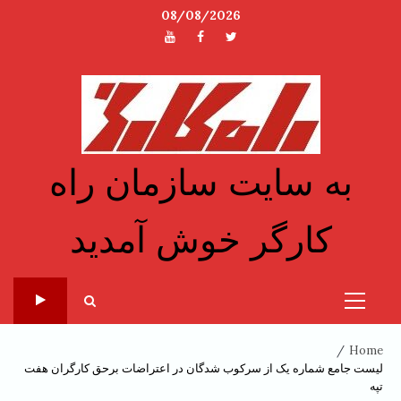
Ski
08/08/2026
t
توئیتر
فیسبوک
یوتیوب
conten
به سایت سازمان راه
کارگر خوش آمدید
Primary
Menu
Home
لیست جامع شماره یک از سرکوب شدگان در اعتراضات برحق کارگران هفت
تپه