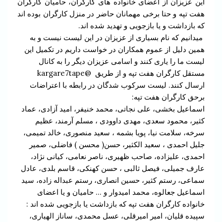
این عزیزان از اعضای خانواده های کارگران، حامیان کارگران
هفت تپه و حتا برخی مهمانان حاضر در منزل کارگران بوده اند
که بازداشت و یا بازجویی و تهدید شده اند.
میدانیم که نام بسیاری از عزیزان در این لیست نیست و به
همین دلیل از عموم همکاران در خواست داریم در تکمیل این
لیست ما را یاری کنند و اسامی عزیزان دیگر را به کانال
مستقل کارگران هفت تپه و از طریق @kargare7tape
ارسال کنند. لیست سرکوب شدگان در رابطه با اعتراضات
برحق کارگران هفت تپه:
اسماعیل بخشی، علی نجاتی، محمد خنیفر، امید آزادی، عماد
کثیر، محمود سعدی، مهدی داوودی ، مسلم آرمند، عظیم
سرخه، سلامت نیا، پویا بشمه ، سعید منصوری، خالد تمیمی،
جلیل احمدی ، سعید الکثیر، حسن( محسن ) فاضلی، صمیر
احمدی، علیزاده، صاحب ظهیری، ناصر نعامی، کیانی نژاد،
عارف جمیلی، فیصل ثالبی ، حسن کهنکی، قاسم بلدی، عادل
سماعی، رستم کثیر، حسین انصاری، رستم عبداله زاده، سید
اسماعیل جعالوه، محمد امیدوار و … حامیان و یا اعضای
خانواده کارگران هفت تپه که بازداشت یا بازجویی شده اند :
سپیده قلیان، امیر امیرقلی، عسل محمدی، ساناز الهیاری،