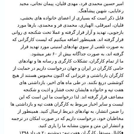
امیر حسین محمدی فرد، مهدی قلیان، پیمان نجاتی، مجید
رعایایی، شهین پیشآهنگ.
قابل ذکر است که بسیاری از اعضای خانواده های بخشی،
قلیان، امیرقلی، الهیاری، محمدی فر و محمدی، بارها مورد
بازجویی، تهدید و آزار قرار گرفته و عملا تحت شکنجه ی روانی
قرار گرفته اند. همینطور اضافه میکنیم که لیست کارگرانی که
به صورت تلفنی از سوی نهادهای امنیتی مورد تهدید قرار
گرفته اند، به صورت جداگانه بیش از ۶۰ نفر میشود.
ما از تمام کارگران، تشکلات کارگری و رسانه ها و نهادهای
حامی کارگران در ایران و جهان درخواست داریم در حمایت از
کارگران بازداشتی و عزیزانی که اکنون محبوس هستند از هیچ
کوششی دریغ نکنند. در طی ماه های اخیر، بازداشتی های
هفت تپه و خانواده هایشان تحت فشار و اذیت و شکنجه
مضاعف قرار گرفته اند. لذا درخواست ما این است که این
لیست و سایر اخبار مربوط به کارگران هفت تپه و بازداشتی ها
را ضمن انتشار، به نهادهای ذیربط ارسال کنید. همینطور از
مخاطبان خود، درخواست داریم که در صورت امکان در ترجمه
و انتشار این متن و متون مشابه ما را یاری کنید.
♦️کانال مستقل کارگران هفت تپه- دوشنبه ۲۰ خرداد ۱۳۹۸