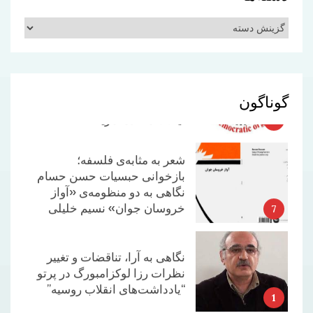
5
دسته‌ها
بیانیه هیئت هماهنگی نهادهای
چپ و دمکراتیک در باره
تفاهم‌نامه جمهوری اسلامی و
گوناگون
ایالات متحده آمریکا
6
شعر به مثابه‌ی فلسفه؛
بازخوانی حبسیات حسن حسام
نگاهی به دو منظومه‌ی «آواز
خروسان جوان» نسیم خلیلی
7
نگاهی به آرا، تناقضات و تغییر
نظرات رزا لوکزامبورگ در پرتو
“یادداشت‌های انقلاب روسیه”
1