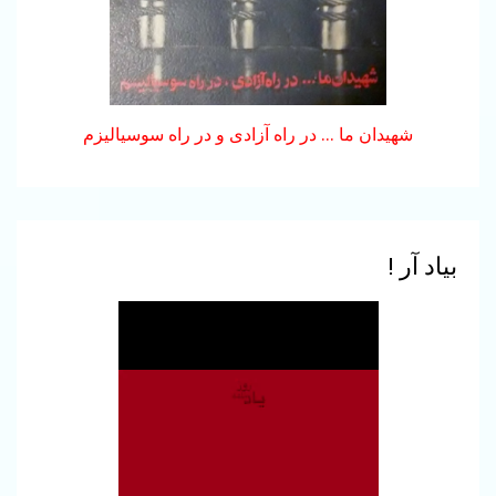
شهیدان ما ... در راه آزادی و در راه سوسیالیزم
بیانیه‌ی مشترک علیه اعدام:
پژواک صدای زندانیان
قزل‌حصار و خانواده‌هایشان
باشیم : نه به اعدام
3
بیاد آر !
وظایف نیروهای چپ و
کمونیست در شرایط کنونی
(قسمت سوم )
4
بدرود با محسن حسام .