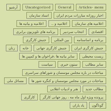
Articles- menu
General
Uncategorized
آرشیو
اخبار روزانه مبارزات مردم ایران
اسناد سازمان
اعلامیه های سازمان
اعلامیه و ...
اعلامیه و بیانیه ها
اقتصادی
انتخاب سردبیر
برنامه های تلویزیون برابری
برنامه و اساسنامه
بین المللی
جنبش کارگری
جنبش کارگری ایران
جنبش کارگری جهانی
خانه
زنان
زیست محیطی
سایر بیانیه ها ،فراخوان ها و کمپین ها
سایر مطالب
ستون خبری
سیاست
مباحثات در باره مجلس موسسان و شوراهای سراسری
مباحثات در مورد مجلس موسسان و کنگره شور ها
مسائل ملی
مطالب جدید
هنر و ادبیات انقلابی
پرونده ویژه اول ماه مه ، روز جهانی کارگر
کارگری
گوناگون
یاد یاران