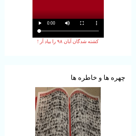
5
بیانیه هیئت هماهنگی نهادهای
چپ و دمکراتیک در باره
تفاهم‌نامه جمهوری اسلامی و
کشته شدگان آبان ۹۸ را بیاد آر !
ایالات متحده آمریکا
6
شعر به مثابه‌ی فلسفه؛
بازخوانی حبسیات حسن حسام
چهره ها و خاطره ها
نگاهی به دو منظومه‌ی «آواز
خروسان جوان» نسیم خلیلی
7
نگاهی به آرا، تناقضات و تغییر
نظرات رزا لوکزامبورگ در پرتو
“یادداشت‌های انقلاب روسیه”
1