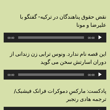
نقض حقوق پناهندگان در ترکیه- گفتگو با
علیرضا و مونا
پخش‌کننده
00:00
00:00
صوت
این قصه نام ندارد. ونوس ترابی زن زندانی از
دوران اسارتش سخن می گوید
پخش‌کننده
00:00
00:00
صوت
پادکست: مارکسِ دموکرات فرانک فیشبک/
ترجمه هادی رنجبر
پخش‌کننده