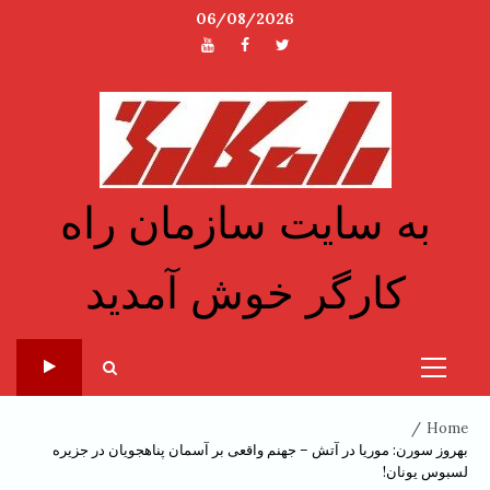
Ski
06/08/2026
t
توئیتر
فیسبوک
یوتیوب
conten
به سایت سازمان راه
کارگر خوش آمدید
Primary
Menu
Home
بهروز سورن: موریا در آتش – جهنم واقعی بر آسمان پناهجویان در جزیره
لسبوس یونان!