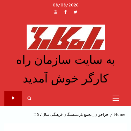
Ski
08/08/2026
t
توئیتر
فیسبوک
یوتیوب
conten
به سایت سازمان راه
کارگر خوش آمدید
Primary
Menu
Home
فراخوان_تجمع بازنشستگان فرهنگی سال 97 !!!