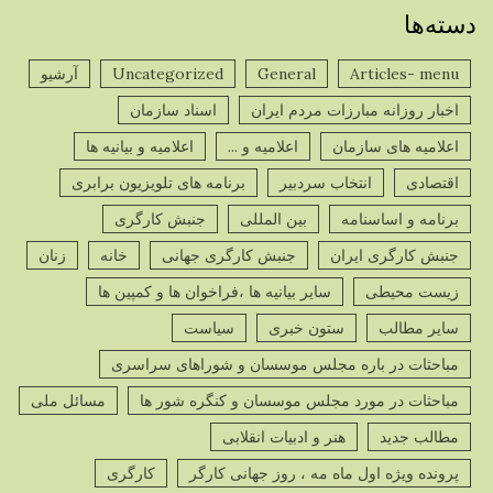
دسته‌ها
Articles- menu
General
Uncategorized
آرشیو
اخبار روزانه مبارزات مردم ایران
اسناد سازمان
اعلامیه های سازمان
اعلامیه و ...
اعلامیه و بیانیه ها
اقتصادی
انتخاب سردبیر
برنامه های تلویزیون برابری
برنامه و اساسنامه
بین المللی
جنبش کارگری
جنبش کارگری ایران
جنبش کارگری جهانی
خانه
زنان
زیست محیطی
سایر بیانیه ها ،فراخوان ها و کمپین ها
سایر مطالب
ستون خبری
سیاست
مباحثات در باره مجلس موسسان و شوراهای سراسری
مباحثات در مورد مجلس موسسان و کنگره شور ها
مسائل ملی
مطالب جدید
هنر و ادبیات انقلابی
پرونده ویژه اول ماه مه ، روز جهانی کارگر
کارگری