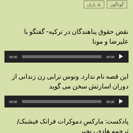
گوناگون
یاد یاران
نقض حقوق پناهندگان در ترکیه- گفتگو با
علیرضا و مونا
پخش‌کننده
00:00
00:00
صوت
این قصه نام ندارد. ونوس ترابی زن زندانی از
دوران اسارتش سخن می گوید
پخش‌کننده
00:00
00:00
صوت
پادکست: مارکسِ دموکرات فرانک فیشبک/
ترجمه هادی رنجبر