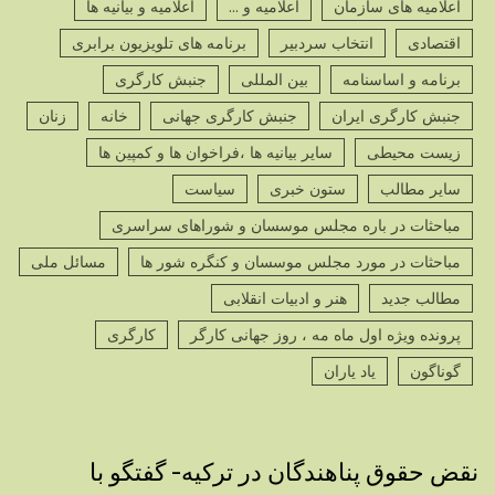
اعلامیه های سازمان
اعلامیه و ...
اعلامیه و بیانیه ها
اقتصادی
انتخاب سردبیر
برنامه های تلویزیون برابری
برنامه و اساسنامه
بین المللی
جنبش کارگری
جنبش کارگری ایران
جنبش کارگری جهانی
خانه
زنان
زیست محیطی
سایر بیانیه ها ،فراخوان ها و کمپین ها
سایر مطالب
ستون خبری
سیاست
مباحثات در باره مجلس موسسان و شوراهای سراسری
مباحثات در مورد مجلس موسسان و کنگره شور ها
مسائل ملی
مطالب جدید
هنر و ادبیات انقلابی
پرونده ویژه اول ماه مه ، روز جهانی کارگر
کارگری
گوناگون
یاد یاران
نقض حقوق پناهندگان در ترکیه- گفتگو با