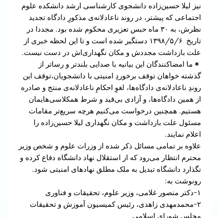
نیز لیلا حسین‌زاده دانشجوی کارشناسی ارشد دانشکده علوم
اجتماعی که پیشتر، در روند ناعادلانه‌ی مذکورِ دادگاه تجدید
نظرش، به ۳۰ ماه حبس تعزیری محکوم شده بود. مجددا در
تاریخ ۱۳۹۸/۵/۶ دستگیر شده است و تا این لحظه خبری از
علت بازداشت مجددش و مکان نگهداری‌اش در دست نیست.
ما امضاکنندگان این بیانیه با صدایی بلندتر و رساتر از
گذشته خواهان توقف برخوردِ امنیتی با دانشجویان،توقف این
روندِ ناعادلانه‌ی دادگاه‌ها، لغوِ احکامِ ناعادلانه‌‌ی منتج و صادره
از همین دادگاه‌ها، و آزادی بی‌قید و شرط همکلاسی‌هایمان
هستیم. همچنین درخواست می‌کنیم هرچه سریع‌تر مقامات
مسئول علت بازداشت و مکان نگهداری لیلا حسین‌زاده را
اعلام نمایند.
علاوه بر تمامی مسائل ذکر شده از وزرات علوم و شخص وزیر
محترم انتظار می‌رود که از استقلال نهاد دانشگاه دفاع کرده و
نگذارد دانشگاه تبدیل به ملک مطلق نهادهای امنیتی شود.
رونوشت به:
۱-دکتر منصور غلامی، وزیر علوم، تحقیقات و فناوری
۲-محمدمهدی زاهدی، رئیس کمیسیون آموزش و تحقیقات
مجلس شورای اسلامی