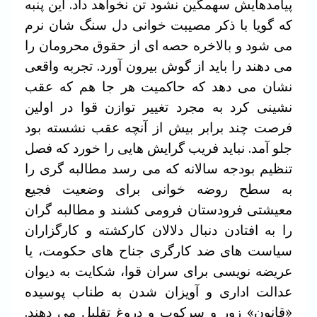
پیامدهایش سهمگین نشود تن نخواهد داد. این پنبه
که گویا با ذکر مصیبت خوانی دل سنگ شان نرم
می شود و بالاخره حصه ای از حقوق محرومان را
می دهند را باید از گوش بیرون آورد. تجربه واقعی
نشان می دهد که حاکمیت هر جا هم که عقب
نشینی کرد به مجرد تغییر توازن قوا در اولین
فرصت چند برابر بیش از آنچه عقب نشسته بود
جلو آمد. نباید فریب گرایش هایی را خورد که فصل
تنظیم بودجه سالانه که می رسد مطالبه گری را
به سطح روضه خوانی برای وضعیت فجیع
معیشتی فرودستان فرومی کشند و مطالبه گران
را به افتادن دنبال دلالان کارکشته و کارگزاران
سیاست های ضد کارگری جناح های حکومت، یا
عریضه نویسی برای سران قوا، شکایت به دیوان
عدالت اداری و آویزان شدن به طناب پوسیده
«قانونِ» زور و سرکوب و دروغ تقلیل می دهند.