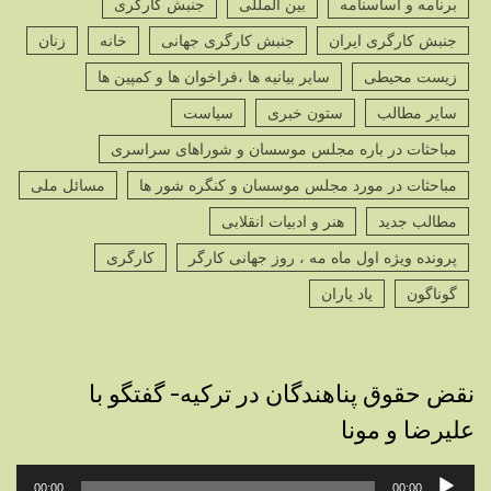
برنامه و اساسنامه
بین المللی
جنبش کارگری
جنبش کارگری ایران
جنبش کارگری جهانی
خانه
زنان
زیست محیطی
سایر بیانیه ها ،فراخوان ها و کمپین ها
سایر مطالب
ستون خبری
سیاست
مباحثات در باره مجلس موسسان و شوراهای سراسری
مباحثات در مورد مجلس موسسان و کنگره شور ها
مسائل ملی
مطالب جدید
هنر و ادبیات انقلابی
پرونده ویژه اول ماه مه ، روز جهانی کارگر
کارگری
گوناگون
یاد یاران
نقض حقوق پناهندگان در ترکیه- گفتگو با
علیرضا و مونا
پخش‌کننده
00:00
00:00