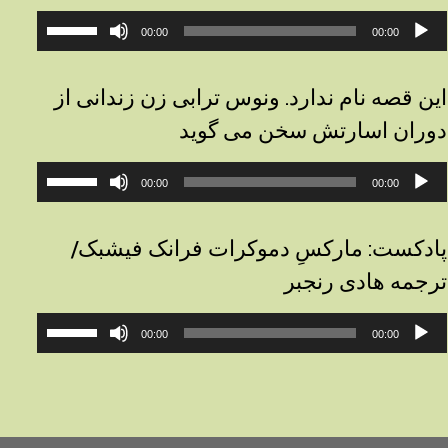
خش‌کننده
برای
00:00
00:00
وت
افزایش
یا
کاهش
این قصه نام ندارد. ونوس ترابی زن زندانی از
صدا
دوران اسارتش سخن می گوید
از
کلیدهای
خش‌کننده
برای
بالا
00:00
00:00
وت
افزایش
و
یا
پایین
کاهش
استفاده
پادکست: مارکسِ دموکرات فرانک فیشبک/
صدا
کنید.
ترجمه هادی رنجبر
از
کلیدهای
خش‌کننده
برای
بالا
00:00
00:00
وت
افزایش
و
یا
پایین
کاهش
استفاده
صدا
کنید.
از