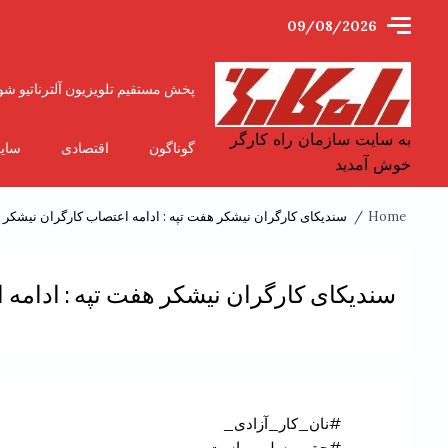
Ski
09/08/2026
t
conten
پخش مستقیم تلویزیون آلترناتیو شو
به سایت سازمان راه کارگر
گوناگون
اقتصادی
سای
خوش آمدید
Home
سندیکای کارگران نیشکر هفت تپه : ادامه اعتصاب کارگران نیشکر 
سندیکای کارگران نیشکر هفت تپه : ادامه 
#نان_کار_آزادی_
#حق_مسلم_ماست_