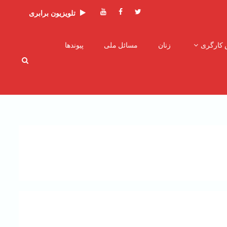
توئیتر
فیسبوک
یوتیوب
تلویزیون برابری
 کارگری
زنان
مسائل ملی
پیوندها