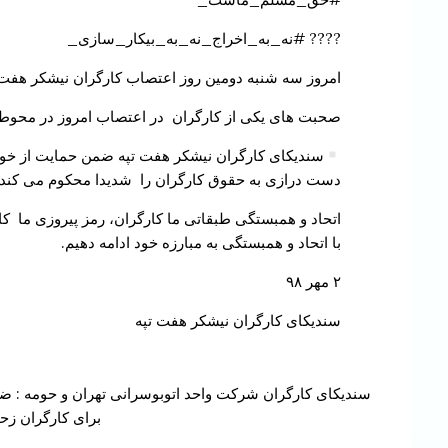
???? #نه_به_اخراج_نه_به_بیکار_سازی_
امروز سه شنبه دومین روز اعتصاب کارگران نیشکر هفت ت
صحبت های یکی از کارگران در اعتصاب امروز در محوط
سندیکای کارگران نیشکر هفت تپه ضمن حمایت از خوا
دست درازی به حقوق کارگران را شدیدا محکوم می کند.
اتحاد و همبستگی طبقاتی ما کارگران، رمز پیروزی ما 
با اتحاد و همبستگی به مبارزه خود ادامه دهیم.
۲ مهر ۹۸
سندیکای کارگران نیشکر هفت تپه
Continue
سندیکای کارگران شرکت واحد اتوبوسرانی تهران و حومه : ض
Reading
برای کارگران زح