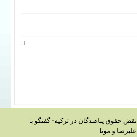
نقض حقوق پناهندگان در ترکیه- گفتگو با
علیرضا و مونا