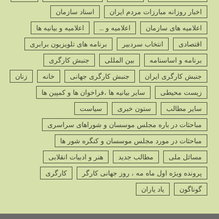
پ
اخبار روزانه مبارزات مردم ایران
اسناد سازمان
ص
اعلامیه های سازمان
اعلامیه و ...
اعلامیه و بیانیه ها
اقتصادی
انتخاب سردبیر
برنامه های تلویزیون برابری
برنامه و اساسنامه
بین المللی
جنبش کارگری
جنبش کارگری ایران
جنبش کارگری جهانی
خانه
زنان
پ
زیست محیطی
سایر بیانیه ها ،فراخوان ها و کمپین ها
ص
سایر مطالب
ستون خبری
سیاست
مباحثات در باره مجلس موسسان و شوراهای سراسری
مباحثات در مورد مجلس موسسان و کنگره شور ها
مسائل ملی
مطالب جدید
هنر و ادبیات انقلابی
پ
ص
پرونده ویژه اول ماه مه ، روز جهانی کارگر
کارگری
گوناگون
یاد یاران