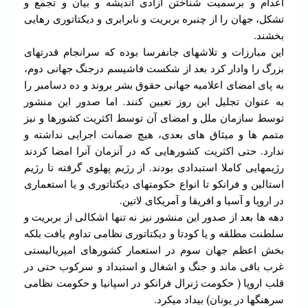
اعدام و برسمیت شناختن آزادی اندیشه و بیان و تجمع و
تشکل، جهان را از چنبره بربریت و نابرابری و دیکتاتوری رهایی
بخشند.
این مبارزات و تلاشهای جانفرسا بوده که سرانجام قدرتهای
بزرگ را وادار کرد بعد از شکست فاشیسم درجنگ جهانی دوم،
به پای امضای اعلامیه جهانی حقوق بشر بروند و ده دسامبر را
به عنوان تجلیل این روز تعیین کنند. اما صدور این منشور
توسط سازمان ملل و امضای آن توسط اکثریت کشورها و نیز
متمم ها و میثاق های بعدی، هیچ ضمانت اجرایی نداشته و
ندارد. حتی اکثریت کشورهایی که در آنزمان آنرا امضا کردند
رژیمهایی کاملا استبدادی بودند. از رژیم پهلوی گرفته تا رژیم
استالین و فرانکو تا انواع حکومتهای دیکتاتوری و یا استعماری
در اروپا و آسیا و افریقا و آمریکای لاتین.
دهه ها بعد از صدور این منشور نیز نه تنها اشکالی از بربریت و
سلطنت مطلقه و یا کودتا و دیکتاتوری نظامی تداوم یافت بلکه
بخش اعظم جهان سوم در استعمار کشورهای امپریالیستی
غرب باقی ماند و جنگ و اشغال و استبداد و سرکوب حتی در
قلب اروپا ( حکومت ژنرال فرانکو در اسپانیا و حکومت نظامی
سرهنگها در یونان) بیداد میکرد.