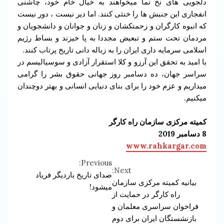
دلجویی های نخ نما میخواهند به خیال خام خود، چاشنی
انفجاری این جنبش ها را خنثی کنند. اما دیر نیست ، دور نیست
که انبوه کارگران و زحمتکشان و زنان و جوانان و دانشجویان و
مردمان تحت ستم و تبعیض مجددا به پا خیزند و بساط رژیم
اسلامی سرمایه داری ایران را به زباله دانی تاریخ پرتاب کنند.
با امید به تحقق این آرزو و کلا استقرار آزادی و سوسیالیسم در
سراسر جهان، ده دسامبر روز جهانی حقوق بشر را گرامی
میداریم و عزم خود را برای بنای دنیایی انسانی و بهتر دوچندان
میکنیم.
کمیته مرکزی سازمان راه کارگر
8 دسامبر 2019
www.rahkargar.com
Previous:
Continue
Next:
صدای تاریخ باردیگر فریاد
بیانیه کمیته مرکزی سازمان
Reading
میشود!
راه کارگر در حمایت از
فراخوان سراسری معلمان و
بازنشستگان ایران برای دوم