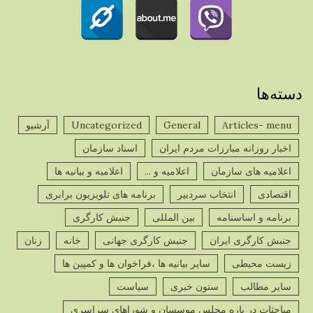
دسته‌ها
Articles- menu
General
Uncategorized
آرشیو
اخبار روزانه مبارزات مردم ایران
اسناد سازمان
اعلامیه های سازمان
اعلامیه و ...
اعلامیه و بیانیه ها
اقتصادی
انتخاب سردبیر
برنامه های تلویزیون برابری
برنامه و اساسنامه
بین المللی
جنبش کارگری
جنبش کارگری ایران
جنبش کارگری جهانی
خانه
زنان
زیست محیطی
سایر بیانیه ها ،فراخوان ها و کمپین ها
سایر مطالب
ستون خبری
سیاست
مباحثات در باره مجلس موسسان و شوراهای سراسری