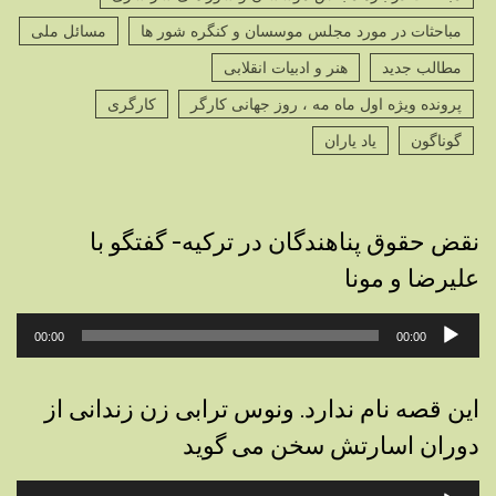
مباحثات در مورد مجلس موسسان و کنگره شور ها
مسائل ملی
مطالب جدید
هنر و ادبیات انقلابی
پرونده ویژه اول ماه مه ، روز جهانی کارگر
کارگری
گوناگون
یاد یاران
نقض حقوق پناهندگان در ترکیه- گفتگو با
علیرضا و مونا
پخش‌کننده
00:00
00:00
صوت
این قصه نام ندارد. ونوس ترابی زن زندانی از
دوران اسارتش سخن می گوید
پخش‌کننده