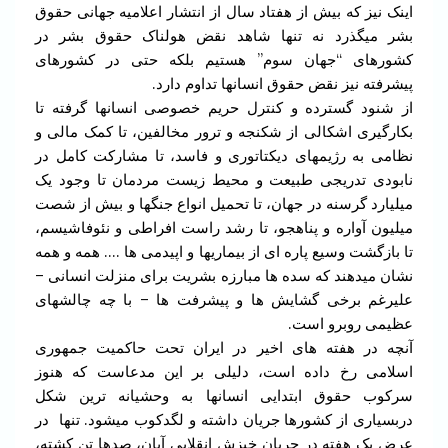
اینک نیز که بیش از هفتاد سال از انتشار اعلامیه جهانی حقوق
بشر میگذرد نه تنها شاهد نقض هولناک حقوق بشر در
کشورهای “جهان سوم” هستیم بلکه حتی در کشورهای
پیشرفته نیز نقض حقوق انسانها تداوم دارد.
از شنود گسترده و کنترل حریم خصوصی انسانها گرفته تا
بکارگیری اشکالی از شکنجه و ترور مخالفین، تا کمک مالی و
نظامی به رژیمهای دیکتاتوری و فاسد، تا مشارکت کامل در
نابودی تدریجی طبیعت و محیط زیست مردمان تا وجود یک
میلیارد گرسنه در جهان، تا تحمیل انواع جنگها و بیش از شصت
میلیون آواره و پناهجو، تا رشد راست افراطی و نئوفاشیسم،
تا بازگشت وسیع پاره ای از بیماریها و اپیدمی ها …. همه و همه
نشان میدهند که سده ها مبارزه بشریت برای منزلت انسانی –
علیرغم برخی گشایش ها و پیشرفت ها – با چه چالشهای
عظیمی روبرو است.
آنچه در هفته های اخیر در ایران تحت حاکمیت جمهوری
اسلامی رخ داده است، دلیلی بر این مدعاست که هنوز
سرکوب حقوق ابتدایی انسانها به وحشیانه ترین شکل
دربسیاری از کشورها جریان داشته و لگدکوب میشود. تنها در
عرض یک هفته در جریان خیزش انقلابی آبان، صدها تن کشته،