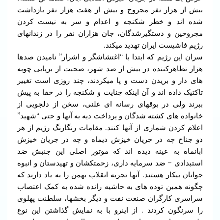
بیش از هزار نفر مجروح و بیش از هفت هزار نفر بازداشت
شده اند و خطر شکنجه و اعدام و سر به نیست کردن
مجروحین و دستگیرشدگان، جان هزاران نفر را در زندانهای
رژیم فاشیست ایران تهدید میکند.
سران این رژیم که ابتدا با “اغتشاشگر و اشرار” نامیدن صدها
هزار تظاهرکننده در بیش از صد شهر، صحبت از برپایی چوبه
های دار و بریدن دست و پا میکردند، چند روزی است تغییر
تاکتیک داده اند و آن اینکه جنایت و شکنجه را در خفا به پیش
ببرند ولی در بوقهای رسانه ای علنی، سخن از دلجویی از
خانواده های کشته شدگان و پرداخت دیه به آنها و حتی “شهید”
اعلام کردن شماری از آنها کنند. مقامات رنگارنگ رژیم از هر
دو جناح چه در جریان خیزش دیماه و چه در جریان خیزش
ابانماه به عینه دیده اند که موتور اصلی این جنبش ضد
استبدادی – ضد سرمایه داری، زحمتکشان و تهیدستان و انبوه
جوانان بیکار هستند. آنها تجربه انقلاب بهمن را به یاد دارند که
چگونه همین توده های به حاشیه رانده شده به کمک اعتصاب
سراسری کارگران صنعت نفت و دیگر بخشها، سلطنت پهلوی
را سرنگون کردند . از اینرو با به نمایش گذاشتن این نوع