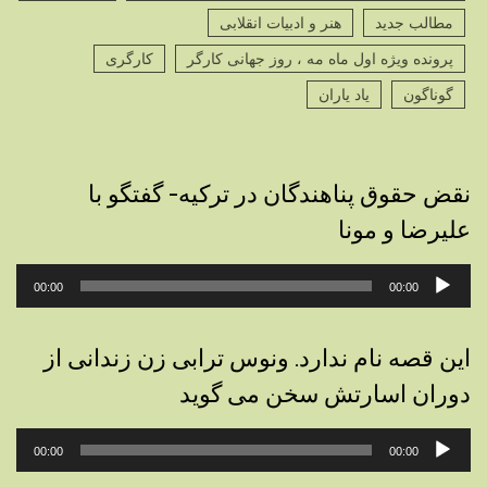
مطالب جدید
هنر و ادبیات انقلابی
پرونده ویژه اول ماه مه ، روز جهانی کارگر
کارگری
گوناگون
یاد یاران
نقض حقوق پناهندگان در ترکیه- گفتگو با
علیرضا و مونا
پخش‌کننده
00:00
00:00
صوت
این قصه نام ندارد. ونوس ترابی زن زندانی از
دوران اسارتش سخن می گوید
پخش‌کننده
00:00
00:00
صوت