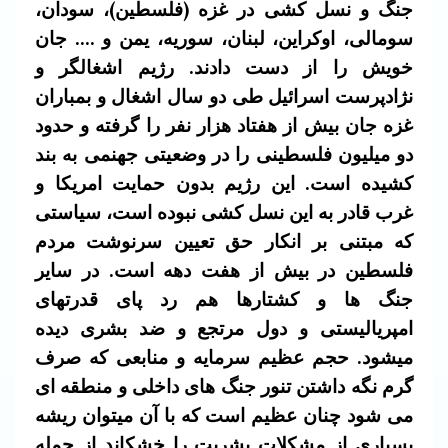
جنگ و نسل کشی در غزه (فلسطین)، سودان،
سومالی، اوکراین، لبنان، سوریه، یمن و …. جان
خویش را از دست دادند. رژیم اشغالگر و
نژادپرست اسرائیل طی دو سال اشغال و بمباران
غزه جان بیش از هفتاد هزار نفر را گرفته و حدود
دو میلیون فلسطینی را در وضعیتی جهنمی به بند
کشیده است. این رژیم بدون حمایت امریکا و
غرب قادر به این نسل کشی نبوده است، سیاستی
که مبتنی بر انکار حق تعیین سرنوشت مردم
فلسطین در بیش از هفت دهه است. در سایر
جنگ ها و کشتارها هم رد پای قدرتهای
امپریالیستی و دول مرتجع و ضد بشری دیده
میشود. حجم عظیم سرمایه و منابعی که صرف
گرم نگه داشتن تنور جنگ های داخلی و منطقه ای
می شود چنان عظیم است که با آن میتوان ریشه
بسیاری از مشکلات بشریت را خشکاند از جمله