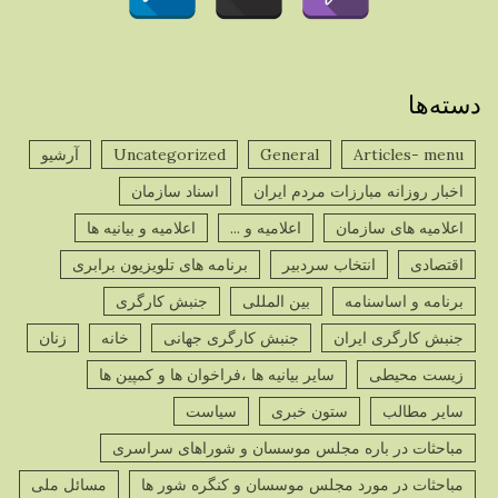
دسته‌ها
Articles- menu
General
Uncategorized
آرشیو
اخبار روزانه مبارزات مردم ایران
اسناد سازمان
اعلامیه های سازمان
اعلامیه و ...
اعلامیه و بیانیه ها
اقتصادی
انتخاب سردبیر
برنامه های تلویزیون برابری
برنامه و اساسنامه
بین المللی
جنبش کارگری
جنبش کارگری ایران
جنبش کارگری جهانی
خانه
زنان
زیست محیطی
سایر بیانیه ها ،فراخوان ها و کمپین ها
سایر مطالب
ستون خبری
سیاست
مباحثات در باره مجلس موسسان و شوراهای سراسری
مباحثات در مورد مجلس موسسان و کنگره شور ها
مسائل ملی