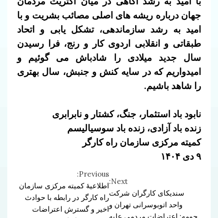
با امید به رشد آگاهی در میان اکثریت مردمان
جهان درباره ریشه های اصلی مصائب بشریت و با
امید به رشد سازماندهی، تشکل یابی و اتحاد
طبقاتی و انقلابی اردوی کار و رنج، فرا رسیدن
سال جدید میلادی را شادباش می گوئیم و
امیدواریم که در سایه کنش و جنبش، سال بهتری
را شاهد باشیم.
نابود باد استثمار، جنگ، کشتار و نابرابری
زنده باد آزادی، زنده باد سوسیالیسم
کمیته مرکزی سازمان راه کارگر
۹ دی ۱۴۰۴
Previous:
Continue
Next:
اطلاعیهٔ کمیته مرکزی سازمان
سندیکای کارگران شرکت
Reading
راه کارگر در رابطه با حوادث
واحد اتوبوسرانی تهران و
اخیر و گسترش اعتراضات
حومه: اعتراضات مردمی علیه