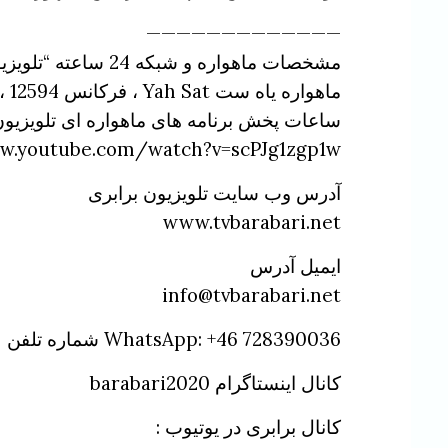
—————————————
مشخصات ماهواره و شبکه 24 ساعته “تلویزیون آلترناتیو شورایی”( شورای همکاری نیروهای چپ و کمونیست):
ماهواره یاه ست Yah Sat ، فرکانس 12594 ، پولاریزاسیون عمودی، سمبل ریت 27500 ، اف ای سی: 3/2
ساعات پخش برنامه های ماهواره ای تلویزیون ب
w.youtube.com/watch?v=scPJg1zgp1w
آدرس وب سایت تلویزیون برابری
www.tvbarabari.net
ایمیل آدرس
info@tvbarabari.net
WhatsApp: +46 728390036 شماره تلفن
کانال اینستاگرام barabari2020
کانال برابری در یوتیوب :