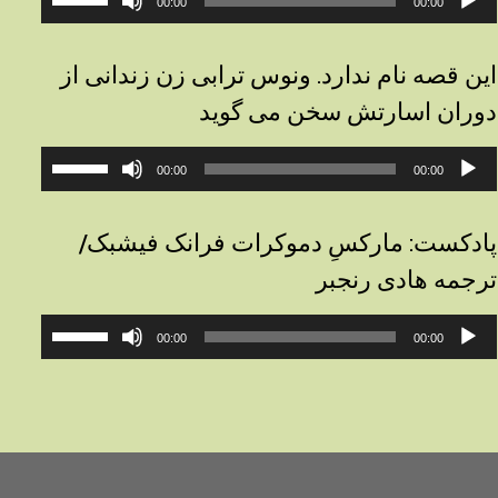
00:00
00:00
وت
افزایش
یا
کاهش
این قصه نام ندارد. ونوس ترابی زن زندانی از
صدا
دوران اسارتش سخن می گوید
از
کلیدهای
خش‌کننده
برای
بالا
00:00
00:00
وت
افزایش
و
یا
پایین
کاهش
استفاده
پادکست: مارکسِ دموکرات فرانک فیشبک/
صدا
کنید.
ترجمه هادی رنجبر
از
کلیدهای
خش‌کننده
برای
بالا
00:00
00:00
وت
افزایش
و
یا
پایین
کاهش
استفاده
صدا
کنید.
از
کلیدهای
بالا