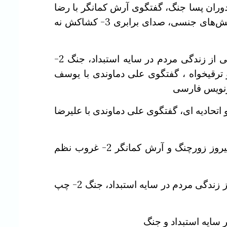
 ما در دوران پسا جنگ، گفتگوی آرش کمانگر با رضا
مقدم و یعقوب ریگی 2- اسلو پراید جشن تنوع، برابری و احترام به تفاوت‌ها فراتر از دفاع از حقوق گرایش‌های جنسی، صدای برابری 3- کشاکش نه
پنجشنبه: شامل 1- آگهی نمایش فیلم «کیک رئیس‌ جمهور» – ساخته حسن هادی (محصول ۲۰۲۵) روایتی از زندگی مردم در سایه استبداد، جنگ 2-
ترقیخواه ، گفتگوی علی دماوندی با یوسف
 و اتحادیه ای، گفتگوی علی دماوندی با علیرضا
شنبه: شامل 1- مکث: نمایش یک جنازه، میراث یک دیکتاتور و جلاد خیزش های مردمی، برنامه ای از پیروز زورچنگ و آرش کمانگر 2- غروب نظم
یکشنبه: شامل 1- آگهی نمایش فیلم «کیک رئیس‌ جمهور» – ساخته حسن هادی (محصول ۲۰۲۵) روایتی از زندگی مردم در سایه استبداد، جنگ 2- چپ