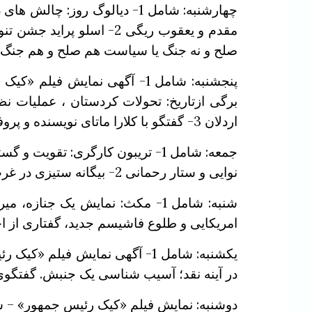
چهارشنبه: شامل 1- دیالوگ روز
صلح و نه جنگ یا سیاست هم صلح و هم جنگ. گ
برگی ازتاریخ: تحولات کردستان ، عملیات 
اردلان 3- گفتگو با کلارا ماتای نویسنده و پروفسور اقتصاد در پادکست راههای تغییر جهان، با ترجمه و زیرنویس فارسی
جمعه: شامل 1- تریبون کارگری: ت
نوایی و ستار رحمانی 2- بیگانه ستیزی در غرب، چرا و چگونه اوج می گیرد؟ گفتاری از احمد پوری
امریکایی و طلوع فاشیسم جدید، گفتاری از ا
در آینه نقد؛ آسیب‌ شناسی یک جنبش. گفتگوی 
دوشنبه: نمایش فیلم «کیک رئیس‌ جمهور» – ساخته حسن هادی (محصول ۲۰۲۵) 