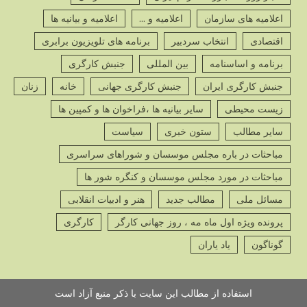
ص
اعلامیه های سازمان
اعلامیه و ...
اعلامیه و بیانیه ها
اقتصادی
انتخاب سردبیر
برنامه های تلویزیون برابری
برنامه و اساسنامه
بین المللی
جنبش کارگری
جنبش کارگری ایران
جنبش کارگری جهانی
خانه
زنان
پ
زیست محیطی
سایر بیانیه ها ،فراخوان ها و کمپین ها
ص
سایر مطالب
ستون خبری
سیاست
مباحثات در باره مجلس موسسان و شوراهای سراسری
مباحثات در مورد مجلس موسسان و کنگره شور ها
مسائل ملی
مطالب جدید
هنر و ادبیات انقلابی
پ
ص
پرونده ویژه اول ماه مه ، روز جهانی کارگر
کارگری
گوناگون
یاد یاران
استفاده از مطالب این سایت با ذکر منبع آزاد است