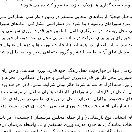
ها و سیاست گذاری ها نزدیک سازد، به تصویر کشیده می شود.۱
تار هیچیک از نهادهای انتخابی مستقر در زمین دمکراسی مشارکتی نمی تو
 مورد شوراهای روسیه ) بنا شود. در دمکراسی مشارکتی، نهادهای شورای
ی محل زیست، در سازگاری کامل با تامین حق قدرت ورزی سیاسی و حق 
 حق رای برابر برای شرکت در نهاد شورایی محل زیست خود، از حق برابر
د شد. به این اعتبار، در همه انواع انتخابات، بورژواها و دهقانان بعنوان
دلیل تعلق آن به طبقه یا قشر و گروه اجتماعی معین و یا به دلیل داش
دمان تنها در چهارچوب محل زندگی خود قدرت ورزی سیاسی و حق رای همگ
ورایی محل کار نیز قدرت ورزی سیاسی و حق رای همگانی را تجربه و بط
 نیز، همه افراد جامعه به شرط حائز بودن شرایط سنی، قادر خواهند بو
نوان شاغل در کارخانه در شوراهای کارخانه، بعنوان شاغل در موسسات د
های مخصوص بیکاران، بعنوان شاغل در نیروهای نظامی در شوراهای نظامی
ود سازمان یافته و حوزه قدرت ورزی سیاسی و حق رای خود را بسط دهند
های انتخابی نوع پارلمانی ( و از جمله مجلس مؤسسان ) چیست؟ در پاسخ
نتخاب نمایندگان، به حدود قدرت ورزی مستقیم و بی واسطه مردمان در ق
ن بر نمایندگان خود، به قدرت انتخاب کنند گان به فرا خواندن سهل الوصول 