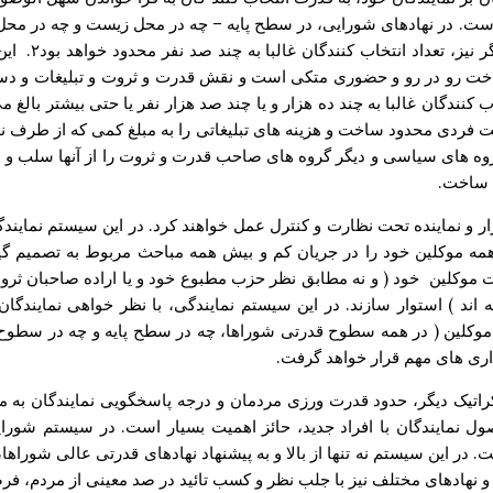
است. در نهادهای شورایی، در سطح پایه – چه در محل زیست و چه در محل کا
مواردی بیش از
اخت رو در رو و حضوری متکی است و نقش قدرت و ثروت و تبلیغات و دستکا
 کنندگان غالبا به چند ده هزار و یا چند صد هزار نفر یا حتی بیشتر بال
فت فردی محدود ساخت و هزینه های تبلیغاتی را به مبلغ کمی که از طرف نهاد
ه های سیاسی و دیگر گروه های صاحب قدرت و ثروت را از آنها سلب و امکا
 ساخت.
ر و نماینده تحت نظارت و کنترل عمل خواهند کرد. در این سیستم نمایندگی
ند همه موکلین خود را در جریان کم و بیش همه مباحث مربوط به تصمیم 
ت موکلین خود ( و نه مطابق نظر حزب مطبوع خود و یا اراده صاحبان ثروت 
اند ) استوار سازند. در این سیستم نمایندگی، با نظر خواهی نمایندگان
وکلین ( در همه سطوح قدرتی شوراها، چه در سطح پایه و چه در سطوح با
ری های مهم قرار خواهد گرفت.
راتیک دیگر، حدود قدرت ورزی مردمان و درجه پاسخگویی نمایندگان به موک
وصول نمایندگان با افراد جدید، حائز اهمیت بسیار است. در سیستم ش
ر این سیستم نه تنها از بالا و به پیشنهاد نهادهای قدرتی عالی شوراه
 و نهادهای مختلف نیز با جلب نظر و کسب تائید در صد معینی از مردم، 