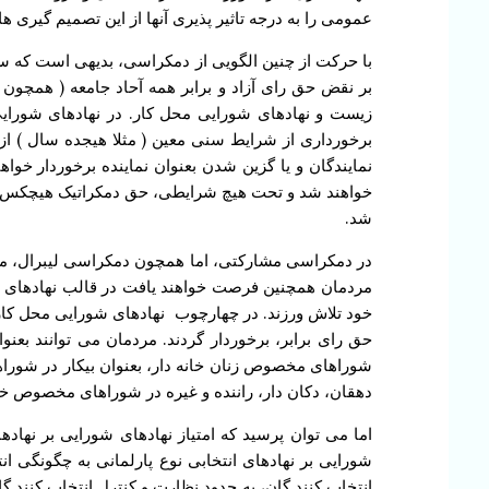
عمومی را به درجه تاثیر پذیری آنها از این تصمیم گیری 
با حرکت از چنین الگویی از دمکراسی، بدیهی است که ساخ
بر نقض حق رای آزاد و برابر همه آحاد جامعه ( همچون
زیست و نهادهای شورایی محل کار. در نهادهای شورای
برخورداری از شرایط سنی معین ( مثلا هیجده سال ) از
نمایندگان و یا گزین شدن بعنوان نماینده برخوردار خواهن
خواهند شد و تحت هیچ شرایطی، حق دمکراتیک هیچکس به 
شد.
در دمکراسی مشارکتی، اما همچون دمکراسی لیبرال، مر
مردمان همچنین فرصت خواهند یافت در قالب نهادهای ش
خود تلاش ورزند. در چهارچوب نهادهای شورایی محل کار
حق رای برابر، برخوردار گردند. مردمان می توانند بع
شوراهای مخصوص زنان خانه دار، بعنوان بیکار در شورا
دهقان، دکان دار، راننده و غیره در شوراهای مخصوص خ
اما می توان پرسید که امتیاز نهادهای شورایی بر نهاد
شورایی بر نهادهای انتخابی نوع پارلمانی به چگونگی ا
انتخاب کنند گان، به حدود نظارت و کنترل انتخاب کنند گا