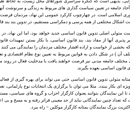
ورایی، بدیهی است که کنگره سراسری شوراهای محل زیست، به لحاظ ظ
ن آحاد جامعه در تعیین سیاست گذاری های مربوط به زندگی و سرنوشت آنها،
ری اسلامی است. در چهارچوب کارکرد عمومی این نهاد، مردمان فرصت 
ت اشکال مختلفی از همه پرسی و دمکراسی مستقیم، در تدوین بند بند ق
متولی اصلی تدوین قانون اساسی جدید خواهد بود، اما این نهاد، در ر
 پذیری آنها از مفاد بند، بند قانون اساسی، با بکار بستن تمهیدات قانو
که بخشی از خواست و اراده اقشار مختلف مردمان را نمایندگی می کنند )
تلف آن ) در شکل دادن به قوانین مربوط به تعیین نوع نظام اقتصادی و 
دهای مختلف جامعه مدنی نیز فرصت خواهند یافت با مدخلیت فعال در روند
 قانون اساسی بعهده بگیرند.
ثابه متولی تدوین قانون اساسی حتی می تواند برای بهره گیری از فع
ژه ای بکار ببندد. مثلا می توان با برگزاری یک انتخابات نوع پارلمانی، 
کرد تا این نمایندگان بتوانند بعنوان کارگزار احزاب و گروه های سیاسی، 
 مستقیم برخوردار گردند. ۳ بدیهی است که تعداد چنین نمایندگانی نباید از حد معینی فراتر رف
یت بزرگ نمایندگان بمثابه کارگزار موکلین – راه ببرد.