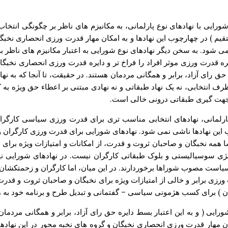
ورایی با نهادهای نوع پارلمانی، به مکانیزم های ناظر بر چگونگی انتخاب 
م ) در چهارچوب این نهادها و به امکان مهار قدرت ورزی انحصاری نخبگا
شود. به سخن دیگر نهادهای نوع شورایی به اعتبار مکانیزم های ناظر بر 
دایره قدرت ورزی موثر افراد را فراخ تر و دایره قدرت ورزی انحصاری نخب
حق رای آزاد، برابر و همگانی مردمان هستند. در حقیقت، تا آنجا که به نه
ف انتخابی، نه یک نهاد طبقاتی و نه نهادی مبتنی بر اعطاء حق ویژه به ک
از جهت گیری طبقاتی درونی خالی است.
 پارلمانی، نهادهای انتخابی مناسب تری برای قدرت ورزی سیاسی کارگران
رچوب این نهادها ناشی نمی شود. نهادهای شورایی برای قدرت ورزی کارگ
سا همه نخبگان و صاحبان ثروت و قدرت، از امکانات و امتیازات ویژه برای 
تژی سوسیالیستی و بلوک طبقاتی کارگران نیست. در نهادهای شورایی نیز
ه سیاست مصوب شوراها برخوردارند. در این میان، اما کارگران و زحمتکشا
ی برابر و خالی از امتیازات ویژه برای نخبگان و صاحبان ثروت و قدرت، در 
بگان ) برای کسب هژمونی سیاسی – گفتمانی و تبدیل طرح و برنامه خود به م
یی ( و به این اعتبار بسط دایره حق رای آزاد، برابر و همگانی مردمان
مکان مهار قدرت ورزی انحصاری نخبگان و گروه های نخبه محور در این نهاد