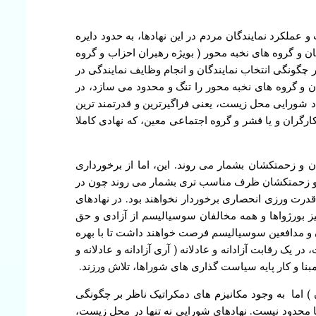
و عملکرد نمایندگان مردم در این نهادها، به حدود دایره
ن و گروه های نخبه محور ( بویژه رهبران احزاب و گروه
چگونگی انتخاب نمایندگان و انجام وظایف نمایندگی در
گان و گروه های نخبه محور را تنگ و محدود می سازد، در
اد شورایی محل زیست، یعنی فراگیرترین و قدرتمند ترین
ارگران و یا قشر و گروه اجتماعی معین، که نهادی کاملا
 و زحمتکشان بشمار می روند. این، اما از برخورداری
ران و زحمتکشان ظرف مناسب تری بشمار می روند چون در
قدرت ورزی انحصاری برخوردار نخواهند بود. در نهادهای
 بورژواها و همه مخالفان سوسیالیسم از آزادی و حق
ن و مدافعین سوسیالیسم فرصت خواهند داشت تا با بهره
یک رقابت آزادانه و عادلانه ( آری آزادانه و عادلانه و
بنا و کار پایه سیاست گذاری های شوراها، تلاش ورزند.
 ) اما به وجود مکانیزم های دمکراتیک ناظر بر چگونگی
ها محدود نیست. نهادهای شورایی نه تنها در محل زیست،