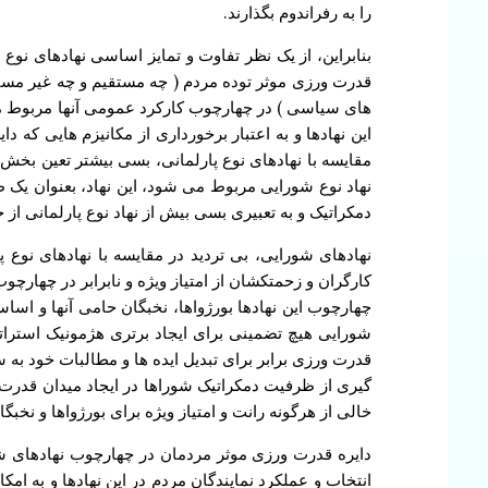
را به رفراندوم بگذارند.
بنابراین، از یک نظر تفاوت و تمایز اساسی نهادهای نوع ش
قدرت ورزی موثر توده مردم ( چه مستقیم و چه غیر مستقی
های سیاسی ) در چهارچوب کارکرد عمومی آنها مربوط می 
این نهادها و به اعتبار برخورداری از مکانیزم هایی که 
مقایسه با نهادهای نوع پارلمانی، بسی بیشتر تعین بخش 
نهاد نوع شورایی مربوط می شود، این نهاد، بعنوان یک ظر
دمکراتیک و به تعبیری بسی بیش از نهاد نوع پارلمانی 
نهادهای شورایی، بی تردید در مقایسه با نهادهای نوع
کارگران و زحمتکشان از امتیاز ویژه و نابرابر در چها
چهارچوب این نهادها بورژواها، نخبگان حامی آنها و اسا
شورایی هیچ تضمینی برای ایجاد برتری هژمونیک استرا
قدرت ورزی برابر برای تبدیل ایده ها و مطالبات خود ب
گیری از ظرفیت دمکراتیک شوراها در ایجاد میدان قدرت ورز
خالی از هرگونه رانت و امتیاز ویژه برای بورژواها و نخ
دایره قدرت ورزی موثر مردمان در چهارچوب نهادهای شورا
انتخاب و عملکرد نمایندگان مردم در این نهادها و به ا