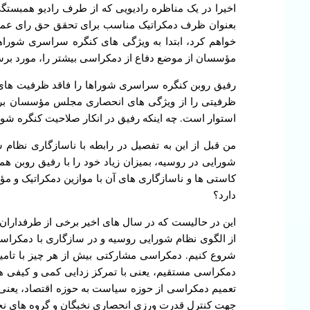
اخیرا در یک مناظره رادیویی که از طرف رادیو همبستگ
بعنوان ظرف دمکراتیک مناسب برای تحقق حق رای عموی 
خواهم کرد، ابتدا به ویژگی های کنگره سراسری شوراه
مؤسسان از موضع دفاع از دمکراسی بیشتر را، مورد برس
رفیق روبن کنگره سراسری شوراها را فاقد ظرفیت های ل
ظرفیتی را از ویژگی های انحصاری مجلس مؤسسان بر م
استوار است. چه اینکه رفیق در انکار صلاحیت کنگره شو
من قبل از این به تفصیل در رابطه با ناسازگاری نظام
شورایی در روسیه، بمیزان زیاد خود را با رفیق روبن ه
کاستی ها و ناسازگاری های آن با موازین دمکراتیک و 
دارد؟
این در حالیست که در سال های اخیر برخی از طرفداران ن
از الگوی نظام شورایی روسیه و در سازگاری با دمکر
شروع کنیم. دمکراسی مشارکتی بیش از هر چیز با تامین
دمکراسی مستقیم، یعنی با تمرکز زدایی کمی و کیفی هر 
تعمیم دمکراسی از حوزه سیاست به حوزه اقتصاد، یعنی ب
جهت کنترل قدرت ورزی انحصاری نخبگان و گروه های نخب