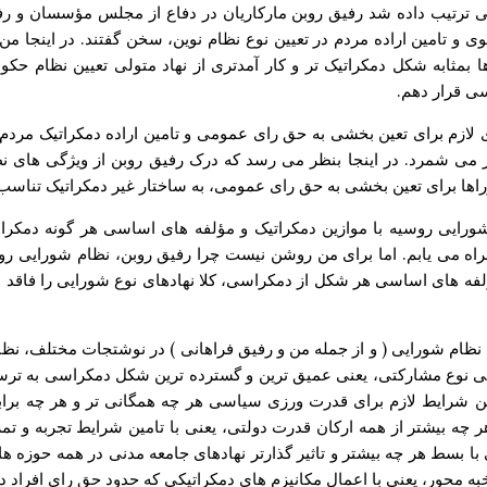
ی ترتیب داده شد رفیق روبن مارکاریان در دفاع از مجلس مؤسسان و رف
و تامین اراده مردم در تعیین نوع نظام نوین، سخن گفتند. در اینجا م
ا بمثابه شکل دمکراتیک تر و کار آمدتری از نهاد متولی تعیین نظام
ی قرار دهم.
ازم برای تعین بخشی به حق رای عمومی و تامین اراده دمکراتیک مردم در
ی شمرد. در اینجا بنظر می رسد که درک رفیق روبن از ویژگی های نظ
راها برای تعین بخشی به حق رای عمومی، به ساختار غیر دمکراتیک تناسب 
 شورایی روسیه با موازین دمکراتیک و مؤلفه های اساسی هر گونه دمکرا
مراه می یابم. اما برای من روشن نیست چرا رفیق روبن، نظام شورایی روس
مؤلفه های اساسی هر شکل از دمکراسی، کلا نهادهای نوع شورایی را فاق
ظام شورایی ( و از جمله من و رفیق فراهانی ) در نوشتجات مختلف، نظام
اسی نوع مشارکتی، یعنی عمیق ترین و گسترده ترین شکل دمکراسی به ت
 شرایط لازم برای قدرت ورزی سیاسی هر چه همگانی تر و هر چه برابر 
چه بیشتر از همه ارکان قدرت دولتی، یعنی با تامین شرایط تجربه و تم
ا بسط هر چه بیشتر و تاثیر گذارتر نهادهای جامعه مدنی در همه حوزه ها
ه محور، یعنی با اعمال مکانیزم های دمکراتیکی که حدود حق رای افراد 