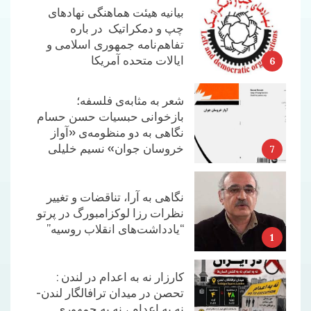
شعر به مثابه‌ی فلسفه؛
بازخوانی حبسیات حسن حسام
نگاهی به دو منظومه‌ی «آواز
خروسان جوان» نسیم خلیلی
7
نگاهی به آرا، تناقضات و تغییر
نظرات رزا لوکزامبورگ در پرتو
“یادداشت‌های انقلاب روسیه”
1
کارزار نه به اعدام در لندن :
تحصن در میدان ترافالگار لندن-
نه به اعدام ، نه به جمهوری
اسلامی، نه به جنگ
2
بیانیه‌ی مشترک علیه اعدام:
پژواک صدای زندانیان
قزل‌حصار و خانواده‌هایشان