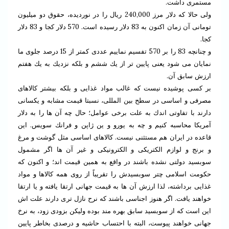
مستمرى داشت.
ولى حالا كه دلار مرز 240,000 ريال را در نورديده، حقوق دو ميليون
تومانى آن زمان اكنون به 83 دلار رسيده است. 570 دلار كجا و 83 دلار
كجا.
و چنانچه 83 را بر 570 تفسيم نماييم عددى كمتر از 15 درصد جلوى ما
نمايان مى شود يعنى پايين تر از يك ششم و بلكه نزديك به يك هفتم
ارزش سابق آن.
بر كسى پوشيده نيست كه غالب مواد غذايى و بلكه بيشتر كالاهاى
مصرفى و اساسى در سطح بين المللى، نسبتا قيمت مشابه و يكسانى
دارند با تفاوتى اندك به علت برخى عوامل؛ حال چه آن ها را به دلار
آمريكا محاسبه كنيم و چه به يورو و ين ژاپن و فرانك سويس. اين
قاعده در ايران هم مستثنى نيست. كالاهاى اساسى مثل گوشت و مرغ
و برنج و لوازم الكتريكى و الكترونيكى و غير آن ها اگر مشمول
سوبسيد دولتى نشده باشند در واقع به همين قيمت اند؛ و اكنون كه
حكومت اسلامى چتر سوبسيدش را تقريباً از روى همه كالاها و مواد
غذايى برداشته، لذا ارزش آن ها به قيمت جهانى ارتقا يافته و يا ارتقا
خواهند يافت. اگر هنوز اجناسى باشند كه نرح نازل ترى دارند علت اش
اين است كه از سوبسيد سابق بهره مند بوده وليكن بزودى زود، به نرخ
جهانى خواهند پيوست، البته با احتساب حاشيه و درصدى بخاطر پايين