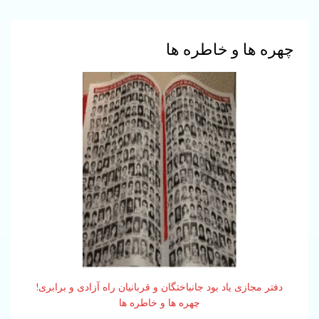
شعر به مثابه‌ی فلسفه؛
بازخوانی حبسیات حسن حسام
چهره ها و خاطره ها
نگاهی به دو منظومه‌ی «آواز
خروسان جوان» نسیم خلیلی
7
نگاهی به آرا، تناقضات و تغییر
نظرات رزا لوکزامبورگ در پرتو
“یادداشت‌های انقلاب روسیه”
1
کارزار نه به اعدام در لندن :
تحصن در میدان ترافالگار لندن-
نه به اعدام ، نه به جمهوری
اسلامی، نه به جنگ
2
دفتر مجازی یاد بود جانباختگان و قربانیان راه آزادی و برابری!
بیانیه‌ی مشترک علیه اعدام:
چهره ها و خاطره ها
پژواک صدای زندانیان