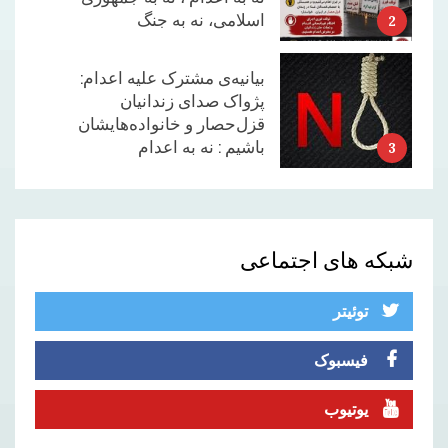
باشیم : نه به اعدام
3
وظایف نیروهای چپ و
کمونیست در شرایط کنونی
(قسمت سوم )
4
بدرود با محسن حسام .
شبکه های اجتماعی
5
توئیتر
فیسبوک
یوتیوب