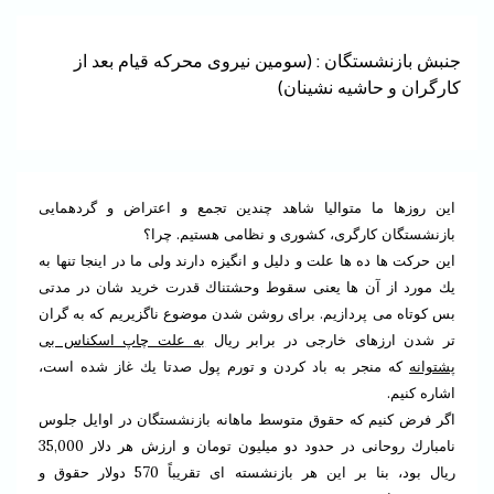
جنبش بازنشستگان : (سومين نيروى محركه قيام بعد از
كارگران و حاشيه نشينان)
اين روزها ما متواليا شاهد چندين تجمع و اعتراض و گردهمايى
بازنشستگان كارگرى، كشورى و نظامى هستيم. چرا؟
اين حركت ها ده ها علت و دليل و انگيزه دارند ولى ما در اينجا تنها به
يك مورد از آن ها يعنى سقوط وحشتناك قدرت خريد شان در مدتى
بس كوتاه مى پردازيم. براى روشن شدن موضوع ناگزيريم كه به گران
تر شدن ارزهاى خارجى در برابر ريال
به علت چاپ اسكناس بى
پشتوانه
كه منجر به باد كردن و تورم پول صدتا يك غاز شده است،
اشاره كنيم.
اگر فرض كنيم كه حقوق متوسط ماهانه بازنشستگان در اوايل جلوس
نامبارك روحانى در حدود دو ميليون تومان و ارزش هر دلار 35,000
ريال بود، بنا بر اين هر بازنشسته اى تقريباً 570 دولار حقوق و