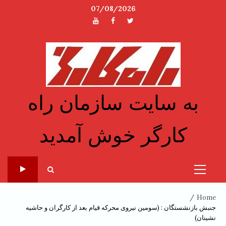
Ski
07/08/2026
t
توئیتر
فیسبوک
یوتیوب
conten
به سایت سازمان راه
کارگر خوش آمدید
Primary
Menu
Home
جنبش بازنشستگان : (سومين نيروى محركه قيام بعد از كارگران و حاشيه
نشينان)