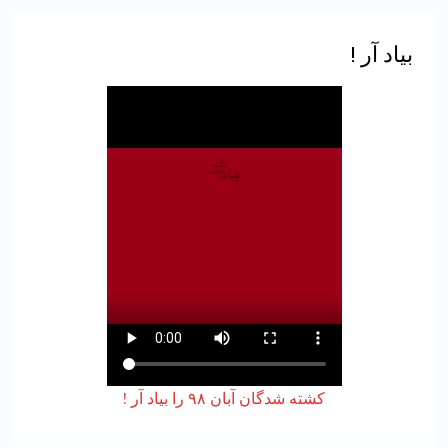
قزل‌حصار و خانواده‌هایشان
باشیم : نه به اعدام
3
بیاد آر !
وظایف نیروهای چپ و
کمونیست در شرایط کنونی
(قسمت سوم )
4
بدرود با محسن حسام .
5
بیانیه هیئت هماهنگی نهادهای
چپ و دمکراتیک در باره
تفاهم‌نامه جمهوری اسلامی و
کشته شدگان آبان ۹۸ را بیاد آر !
ایالات متحده آمریکا
6