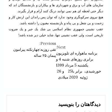
سازمان هاى آب و برق و شهردارى ها و بيكاران و بازنشستگان اند كه
ديگر حتى لحظه اى هم نمى توانند درنگ كنند آرام و قرار بگيرند.
هيچ نيروى سركوبگرى وجود ندارد كه توان پس راندان اين ارتش كار و
زحمت و بى شغل و بى پناه و بازنشسته مغبون را داشته باشد.
عقب نشينى جمهورى نظام اسلامى بى شك يك جبر و يك ضروت
تاريخى است، ولى عقب نشينى تنها، شايد خيلى دير شده باشد!
Previous:
Continue
Next:
تقی روزبه:چهارنکته پیرامون
برنامه ماهواره ای تلویزیون
Reading
پیمان ۲۵ ساله
برابری روزهای شنبه 4 و
یکشنبه 5 مرداد 1399
خورشیدی، برابر با25 و 26
ژوئیه 2020 میلادی
دیدگاهتان را بنویسید