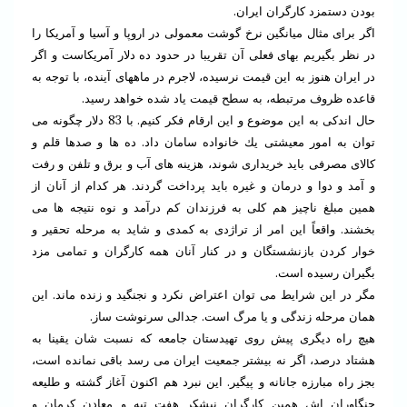
بودن دستمزد كارگران ايران.
اگر براى مثال ميانگين نرخ گوشت معمولى در اروپا و آسيا و آمريكا را
در نظر بگيريم بهاى فعلى آن تقريبا در حدود ده دلار آمريكاست و اگر
در ايران هنوز به اين قيمت نرسيده، لاجرم در ماههاى آينده، با توجه به
قاعده ظروف مرتبطه، به سطح قيمت ياد شده خواهد رسيد.
حال اندكى به اين موضوع و اين ارقام فكر كنيم. با 83 دلار چگونه مى
توان به امور معيشتى يك خانواده سامان داد. ده ها و صدها قلم و
كالاى مصرفى بايد خريدارى شوند، هزينه هاى آب و برق و تلفن و رفت
و آمد و دوا و درمان و غيره بايد پرداخت گردند. هر كدام از آنان از
همين مبلغ ناچيز هم كلى به فرزندان كم درآمد و نوه نتيجه ها مى
بخشند. واقعاً اين امر از تراژدى به كمدى و شايد به مرحله تحقير و
خوار كردن بازنشستگان و در كنار آنان همه كارگران و تمامى مزد
بگيران رسيده است.
مگر در اين شرايط مى توان اعتراض نكرد و نجنگيد و زنده ماند. اين
همان مرحله زندگى و يا مرگ است. جدالى سرنوشت ساز.
هيچ راه ديگرى پيش روى تهيدستان جامعه كه نسبت شان يقينا به
هشتاد درصد، اگر نه بيشتر جمعيت ايران مى رسد باقى نمانده است،
بجز راه مبارزه جانانه و پيگير. اين نبرد هم اكنون آغاز گشته و طليعه
جنگاوران اش همين كارگران نيشكر هفت تپه و معادن كرمان و