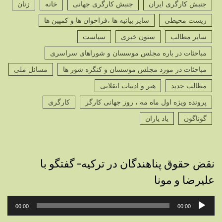
جنبش کارگری ایران
جنبش کارگری جهانی
خانه
زنان
زیست محیطی
سایر بیانیه ها ،فراخوان ها و کمپین ها
سایر مطالب
ستون خبری
سیاست
مباحثات در باره مجلس موسسان و شوراهای سراسری
مباحثات در مورد مجلس موسسان و کنگره شور ها
مسائل ملی
مطالب جدید
هنر و ادبیات انقلابی
پرونده ویژه اول ماه مه ، روز جهانی کارگر
کارگری
گوناگون
یاد یاران
نقض حقوق پناهندگان در ترکیه- گفتگو با
علیرضا و مونا
پخش‌کننده
00:00
00:00
صوت